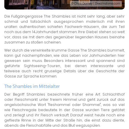
© Chris Dorney | Dreamstime.com
Die Fußgängergasse The Shambles ist nicht sehr lang, aber sehr
schmal und tatsächlich ausgesprochen malerisch mit ihren
uralten authentischen schiefen Fachwerk-Häusern, die zum Teil
noch aus dem 14.Jahrhundert stammen. Ihre Giebel stehen so weit
vor, dass sie mit dem des gegenüber liegenden Hauses beinahe
zusammen zu stoßen scheinen.
Wer durch die verwinkelte krumme Gasse The Shambles bummelt,
kann gut nachempfinden, wie das Leben vor Jahrhunderten hier
gewesen sein muss. Besonders interessant und spannend sind
geführte Sightseeing-Touren, bei denen interessante und
teilweise auch recht gruselige Details über die Geschichte der
Gasse zur Sprache kommen.
The Shambles im Mittelalter
Der Begriff Shambles bezeichnete früher eine Art Schlachthof
oder Fleischmarkt unter freiem Himmel und geht zurück auf das
angelsächsische Wort "fleshammel oder Shammel", was so viel
wie Fleischregale bedeutete. In der Gasse wurden Tiere getötet
und zerlegt und ihr Fleisch verkauft. Darauf weist heute noch eine
geflieste Rinne in der Mitte der Straße hin, die einst dazu diente,
abends die Fleischabfälle und das Blut wegzuspülen.