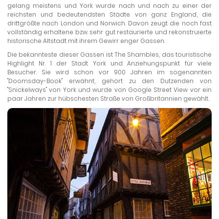
gelang meistens und York wurde nach und nach zu einer der
reichsten und bedeutendsten Städte von ganz England, die
drittgrößte nach London und Norwich. Davon zeugt die noch fast
vollständig erhaltene bzw. sehr gut restaurierte und rekonstruierte
historische Altstadt mit ihrem Gewirr enger Gassen.
Die bekannteste dieser Gassen ist The Shambles, das touristische
Highlight Nr. 1 der Stadt York und Anziehungspunkt für viele
Besucher. Sie wird schon vor 900 Jahren im sogenannten
"Doomsday-Book" erwähnt, gehört zu den Dutzenden von
"Snickelways" von York und wurde von Google Street View vor ein
paar Jahren zur hübschesten Straße von Großbritannien gewählt.