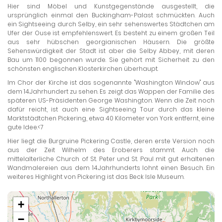
Hier sind Möbel und Kunstgegenstände ausgestellt, die
ursprünglich einmal den Buckingham-Palast schmückten. Auch
ein Sightseeing durch Selby, ein sehr sehenswertes Städtchen am
Ufer der Ouse ist empfehlenswert. Es besteht zu einem großen Teil
aus sehr hübschen georgianischen Häusern. Die größte
Sehenswürdigkeit der Stadt ist aber die Selby Abbey, mit deren
Bau um 1100 begonnen wurde. Sie gehört mit Sicherheit zu den
schönsten englischen Klosterkirchen überhaupt.
Im Chor der Kirche ist das sogenannte "Washington Window" aus
dem 14.Jahrhundert zu sehen. Es zeigt das Wappen der Familie des
späteren US-Präsidenten George Washington. Wenn die Zeit noch
dafür reicht, ist auch eine Sightseeing Tour durch das kleine
Marktstädtchen Pickering, etwa 40 Kilometer von York entfernt, eine
gute Idee.<7
Hier liegt die Burgruine Pickering Castle, deren erste Version noch
aus der Zeit Wilhelm des Eroberers stammt. Auch die
mittelalterliche Church of St. Peter und St. Paul mit gut erhaltenen
Wandmalereien aus dem 14.Jahrhunderts lohnt einen Besuch. Ein
weiteres Highlight von Pickering ist das Beck Isle Museum.
+
−