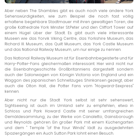
Aber neben The Shambles gibt es auch noch viele andere York
Sehenswürdigkeiten, wie zum Beispiel die noch fast völlig
erhaltene begehbare Stadtmauer mit ihren gewaltigen Toren, die
große Kathedrale York Minster St.Peter und den Cliffort Tower auf
einem Hügel über der Stadt. Es gibt auch viele interessante
Museen wie das Yorvik Viking Centre, das Yorkshire Museum, das
Richard III. Museum, das Quilt Museum, das York Castle Museum
und das National Railway Museum, um nur einige zu nennen.
Das National Railway Museum ist für Eisenbahnbegeisterte und für
Harry-Potter-Fans gleichermaßen interessant. Hier wird nicht nur
die Eisenbahngeschichte Großbritanniens dargestellt sondern
auch der Salonwagen von Königin Victoria von England und ein
Waggon des japanischen Schnellzuges Shinkansen gezeigt, aber
auch die Olton Hall, die Potter Fans vom "Hogward-Eexpress"
kennen.
Aber nicht nur die Stadt York selbst ist sehr sehenswert,
Sightseeing ist auch im Umland sehr zu empfehlen, etwa in
Schloss und Park Howard Castle mit seiner umfangreichen
Gemäldesammlung, zu der Werke von Canaletto, Gainsborough
und Reynolds gehören. Ein großer Park mit einem Küchengarten
und dem " Temple "of the four Winds" lädt zu ausgedehnten
Spaziergängen ein. Auch Sutton Park lohnt einen Besuch.