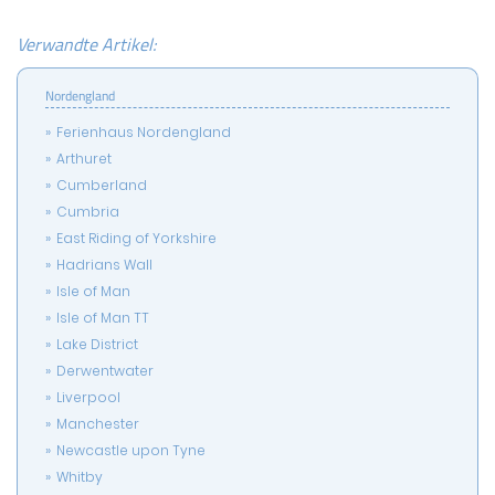
Verwandte Artikel:
Nordengland
Ferienhaus Nordengland
Arthuret
Cumberland
Cumbria
East Riding of Yorkshire
Hadrians Wall
Isle of Man
Isle of Man TT
Lake District
Derwentwater
Liverpool
Manchester
Newcastle upon Tyne
Whitby