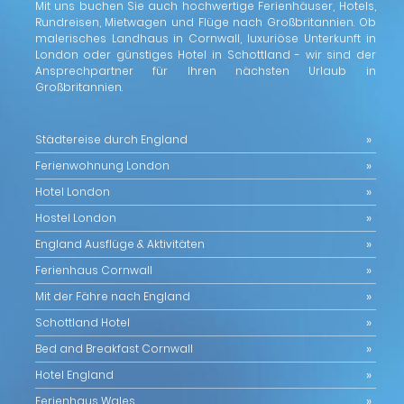
Mit uns buchen Sie auch hochwertige Ferienhäuser, Hotels,
Rundreisen, Mietwagen und Flüge nach Großbritannien. Ob
malerisches Landhaus in Cornwall, luxuriöse Unterkunft in
London oder günstiges Hotel in Schottland - wir sind der
Ansprechpartner für Ihren nächsten Urlaub in
Großbritannien.
Städtereise durch England
Ferienwohnung London
Hotel London
Hostel London
England Ausflüge & Aktivitäten
Ferienhaus Cornwall
Mit der Fähre nach England
Schottland Hotel
Bed and Breakfast Cornwall
Hotel England
Ferienhaus Wales