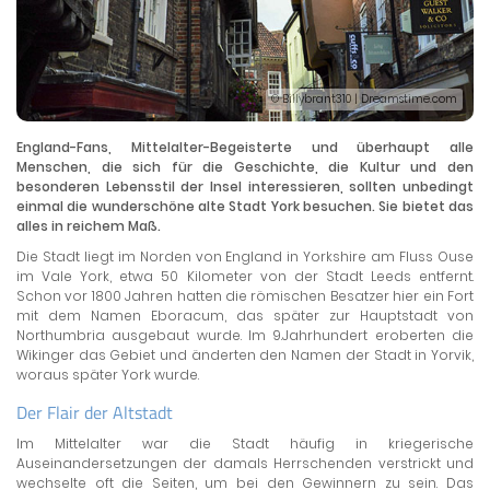
© Billybrant310 | Dreamstime.com
England-Fans, Mittelalter-Begeisterte und überhaupt alle
Menschen, die sich für die Geschichte, die Kultur und den
besonderen Lebensstil der Insel interessieren, sollten unbedingt
einmal die wunderschöne alte Stadt York besuchen. Sie bietet das
alles in reichem Maß.
Die Stadt liegt im Norden von England in Yorkshire am Fluss Ouse
im Vale York, etwa 50 Kilometer von der Stadt Leeds entfernt.
Schon vor 1800 Jahren hatten die römischen Besatzer hier ein Fort
mit dem Namen Eboracum, das später zur Hauptstadt von
Northumbria ausgebaut wurde. Im 9.Jahrhundert eroberten die
Wikinger das Gebiet und änderten den Namen der Stadt in Yorvik,
woraus später York wurde.
Der Flair der Altstadt
Im Mittelalter war die Stadt häufig in kriegerische
Auseinandersetzungen der damals Herrschenden verstrickt und
wechselte oft die Seiten, um bei den Gewinnern zu sein. Das