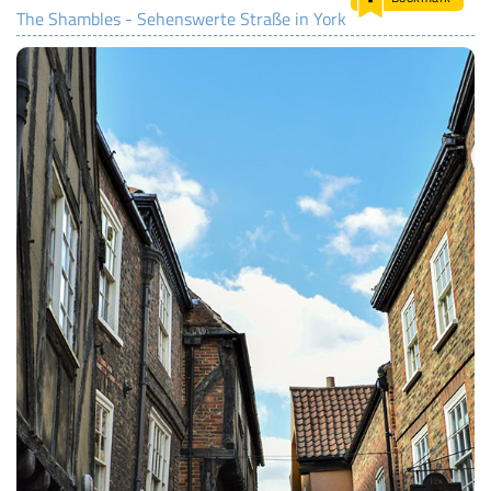
The Shambles - Sehenswerte Straße in York
LAND & LEUTE
LERNCENTER
ENGLISCH
ENGLAND ZUHAUSE
BRITISH SHOP