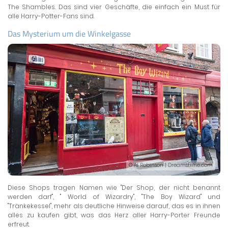
The Shambles. Das sind vier Geschäfte, die einfach ein Must für
alle Harry-Potter-Fans sind.
Das Mysterium um die Winkelgasse
© Al Robinson | Dreamstime.com
Diese Shops tragen Namen wie "Der Shop, der nicht benannt
werden darf", " World of Wizardry", "The Boy Wizard" und
"Tränkekessel", mehr als deutliche Hinweise darauf, das es in ihnen
alles zu kaufen gibt, was das Herz aller Harry-Porter Freunde
erfreut.