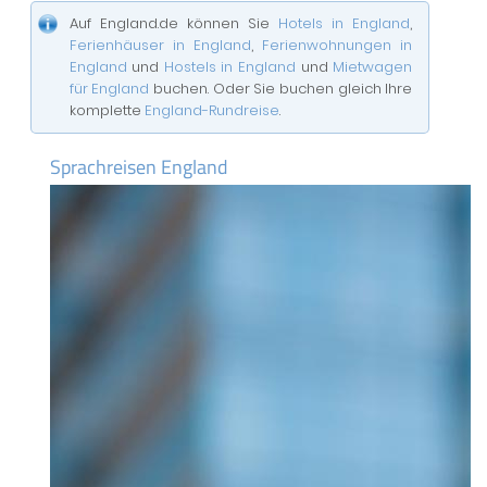
Auf England.de können Sie
Hotels in England
,
Ferienhäuser in England
,
Ferienwohnungen in
England
und
Hostels in England
und
Mietwagen
für England
buchen. Oder Sie buchen gleich Ihre
komplette
England-Rundreise
.
Sprachreisen England