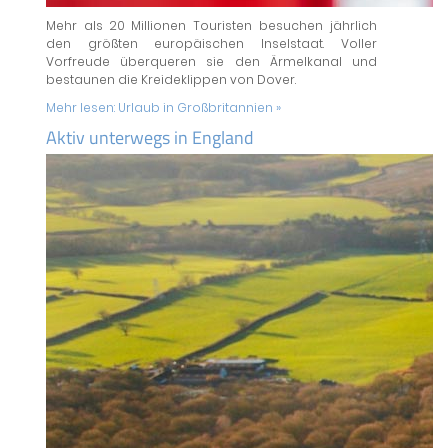
Mehr als 20 Millionen Touristen besuchen jährlich
den größten europäischen Inselstaat. Voller
Vorfreude überqueren sie den Ärmelkanal und
bestaunen die Kreideklippen von Dover.
Mehr lesen:
Urlaub in Großbritannien »
Aktiv unterwegs in England