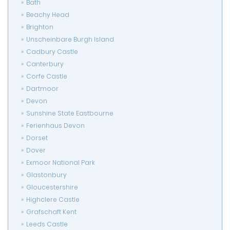
Bath
Beachy Head
Brighton
Unscheinbare Burgh Island
Cadbury Castle
Canterbury
Corfe Castle
Dartmoor
Devon
Sunshine State Eastbourne
Ferienhaus Devon
Dorset
Dover
Exmoor National Park
Glastonbury
Gloucestershire
Highclere Castle
Grafschaft Kent
Leeds Castle