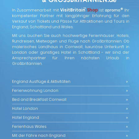
™
VisitBritain
Shop
®
In Zusammenarbeit mit
ist
apromo
Ihr
kompetenter Partner mit langjähriger Erfahrung für den
Verkauf von Tickets und Pässe für Attraktionen und Tours in
England, Schottland und Wales.
Mit uns buchen Sie auch hochwertige Ferienhäuser, Hotels,
Rundreisen, Mietwagen und Flüge nach Großbritannien. Ob
malerisches Landhaus in Cornwall, luxuriöse Unterkunft in
London oder günstiges Hotel in Schottland - wir sind der
Ansprechpartner für Ihren nächsten Urlaub in
Großbritannien.
England Ausflüge & Aktivitäten
Ferienwohnung London
Bed and Breakfast Cornwall
Hotel London
Hotel England
Ferienhaus Wales
Mit der Fähre nach England