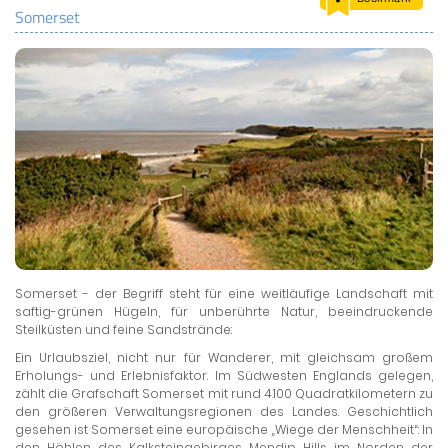
Somerset
LAND & LEUTE
LERNCENTER
ENGLISCH
ENGLAND ZUHAUSE
BRITISH SHOP
Somerset - der Begriff steht für eine weitläufige Landschaft mit
saftig-grünen Hügeln, für unberührte Natur, beeindruckende
Steilküsten und feine Sandstrände:
Ein Urlaubsziel, nicht nur für Wanderer, mit gleichsam großem
Erholungs- und Erlebnisfaktor. Im Südwesten Englands gelegen,
zählt die Grafschaft Somerset mit rund 4.100 Quadratkilometern zu
den größeren Verwaltungsregionen des Landes. Geschichtlich
gesehen ist Somerset eine europäische „Wiege der Menschheit“: In
den Höhlen des Kalksteingebirges Mendip Hills im Norden der