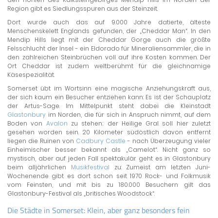
Region gibt es Siedlungsspuren aus der Steinzeit.
Dort wurde auch das auf 9.000 Jahre datierte, älteste
Menschenskelett Englands gefunden, der „Cheddar Man“. In den
Mendip Hills liegt mit der Cheddar Gorge auch die größte
Felsschlucht der Insel - ein Eldorado für Mineraliensammler, die in
den zahlreichen Steinbrüchen voll auf ihre Kosten kommen. Der
Ort Cheddar ist zudem weltberühmt für die gleichnamige
Käsespezialität.
Somerset übt im Wortsinn eine magische Anziehungskraft aus,
der sich kaum ein Besucher entziehen kann: Es ist der Schauplatz
der Artus-Sage. Im Mittelpunkt steht dabei die Kleinstadt
Glastonbury
im Norden, die für sich in Anspruch nimmt, auf dem
Boden von
Avalon
zu stehen; der Heilige Gral soll hier zuletzt
gesehen worden sein. 20 Kilometer südöstlich davon entfernt
liegen die Ruinen von
Cadbury Castle
- nach Überzeugung vieler
Einheimischer besser bekannt als „Camelot“. Nicht ganz so
mystisch, aber auf jeden Fall spektakulär geht es in Glastonbury
beim alljährlichen
Musikfestival
zu: Zumeist am letzten Juni-
Wochenende gibt es dort schon seit 1970 Rock- und Folkmusik
vom Feinsten, und mit bis zu 180.000 Besuchern gilt das
Glastonbury-Festival als „britisches Woodstock“.
Die Städte in Somerset: Klein, aber ganz besonders fein