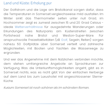
Land und Küste: Erholung pur
Der Golfstrom und die Lage am Bristolkanal sorgen dafür, dass
die Temperaturen in Somerset vergleichsweise mild ausfallen. Im
Winter sinkt das Thermometer selten unter null Grad, im
Hochsommer zeigt es zumeist zwischen 15 und 20 Grad Celsius -
ideale
Wetterverhältnisse
für ausgedehnte Wanderungen oder
Erkundungen des Naturparks am Küstenstreifen zwischen
Portishead nahe Bristol und Weston-Super-Mare. Für
anspruchsvolle Freizeitaktivitäten (z.B.
Golf
, Segeln, Reiten) sorgen
nahezu 50 Golfplätze über Somerset verteilt und zahlreiche
Möglichkeiten, mit Booten und Yachten die Wasserwege zu
ergründen.
Und wer das Angenehme mit dem Nützlichen verbinden möchte,
dem stehen umfangreiche Angebote an Sprachkursen zur
Verfügung. Was die Unterkunftsmöglichkeiten angeht, gibt es in
Somerset nichts, was es nicht gibt: Von der einfachen Herberge
auf dem Land bis zum Luxushotel mit angeschlossener Sterne-
Küche.
Kurzum: Somerset ist noch schöner als im schönsten Roman.