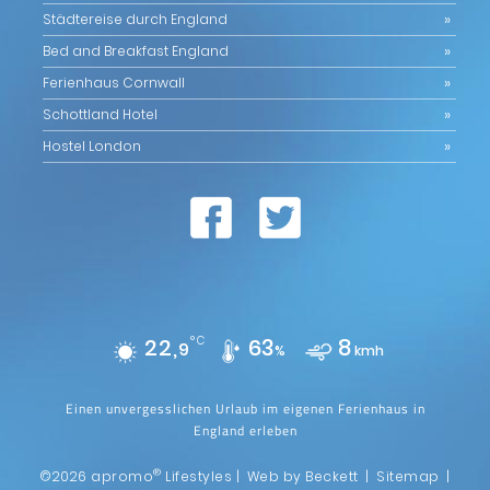
Städtereise durch England
Bed and Breakfast England
Ferienhaus Cornwall
Schottland Hotel
Hostel London
22,
°C
63
8
9
%
kmh
Einen unvergesslichen Urlaub im eigenen Ferienhaus in
England erleben
®
©2026 apromo
Lifestyles |
Web by Beckett
|
Sitemap
|