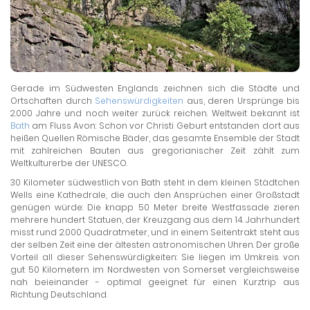
Gerade im Südwesten Englands zeichnen sich die Städte und
Ortschaften durch
Sehenswürdigkeiten
aus, deren Ursprünge bis
2.000 Jahre und noch weiter zurück reichen. Weltweit bekannt ist
Bath
am Fluss Avon: Schon vor Christi Geburt entstanden dort aus
heißen Quellen Römische Bäder, das gesamte Ensemble der Stadt
mit zahlreichen Bauten aus gregorianischer Zeit zählt zum
Weltkulturerbe der UNESCO.
30 Kilometer südwestlich von Bath steht in dem kleinen Städtchen
Wells eine Kathedrale, die auch den Ansprüchen einer Großstadt
genügen würde: Die knapp 50 Meter breite Westfassade zieren
mehrere hundert Statuen, der Kreuzgang aus dem 14. Jahrhundert
misst rund 2.000 Quadratmeter, und in einem Seitentrakt steht aus
der selben Zeit eine der ältesten astronomischen Uhren. Der große
Vorteil all dieser Sehenswürdigkeiten: Sie liegen im Umkreis von
gut 50 Kilometern im Nordwesten von Somerset vergleichsweise
nah beieinander - optimal geeignet für einen Kurztrip aus
Richtung Deutschland.