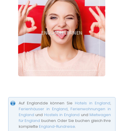
ENGLISCH LERNEN
Auf England.de können Sie
Hotels in England
,
Ferienhäuser in England
,
Ferienwohnungen in
England
und
Hostels in England
und
Mietwagen
für England
buchen. Oder Sie buchen gleich Ihre
komplette
England-Rundreise
.