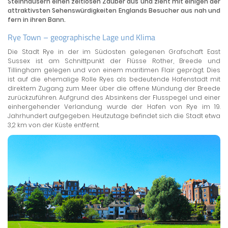
Steinhäusern einen zeitlosen Zauber aus und zieht mit einigen der
attraktivsten Sehenswürdigkeiten Englands Besucher aus nah und
fern in ihren Bann.
Rye Town – geographische Lage und Klima
Die Stadt Rye in der im Südosten gelegenen Grafschaft East
Sussex ist am Schnittpunkt der Flüsse Rother, Breede und
Tillingham gelegen und von einem maritimen Flair geprägt. Dies
ist auf die ehemalige Rolle Ryes als bedeutende Hafenstadt mit
direktem Zugang zum Meer über die offene Mündung der Breede
zurückzuführen. Aufgrund des Absinkens der Flusspegel und einer
einhergehender Verlandung wurde der Hafen von Rye im 19.
Jahrhundert aufgegeben. Heutzutage befindet sich die Stadt etwa
3,2 km von der Küste entfernt.