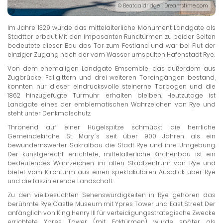
© Beataaldridge | Dreamstime.com
Im Jahre 1329 wurde das mittelalterliche Monument Landgate als
Stadttor erbaut. Mit den imposanten Rundtürmen zu beider Seiten
bedeutete dieser Bau das Tor zum Festland und war bei Flut der
einziger Zugang nach der vom Wasser umspülten Hafenstadt Rye.
Von dem ehemaligen Landgate Emsemble, das außerdem aus
Zugbrücke, Fallgittern und drei weiteren Toreingängen bestand,
konnten nur dieser eindrucksvolle steinerne Torbogen und die
1862 hinzugefügte Turmuhr erhalten bleiben. Heutzutage ist
Landgate eines der emblematischen Wahrzeichen von Rye und
steht unter Denkmalschutz.
Thronend auf einer Hügelspitze schmückt die herrliche
Gemeindekirche St. Mary´s seit über 900 Jahren als ein
bewundernswerter Sakralbau die Stadt Rye und ihre Umgebung.
Der kunstgerecht errichtete, mittelalterliche Kirchenbau ist ein
bedeutendes Wahrzeichen im alten Stadtzentrum von Rye und
bietet vom Kirchturm aus einen spektakulären Ausblick über Rye
und die faszinierende Landschaft.
Zu den vielbesuchten Sehenswürdigkeiten in Rye gehören das
berühmte Rye Castle Museum mit Ypres Tower und East Street. Der
anfänglich von King Henry III für verteidigungsstrategische Zwecke
errichtete Ypres Tower (mit Ecktürmen) wurde später als