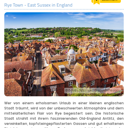
Rye Town - East Sussex in England
LAND & LEUTE
LERNCENTER
ENGLISCH
ENGLAND ZUHAUSE
BRITISH SHOP
© Dmitry Naumov | Dreamstime.com
Wer von einem erholsamen Urlaub in einer kleinen englischen
Stadt träumt, wird von der unbeschwerten Atmosphäre und dem
mittelalterlichen Flair von Rye begeistert sein. Die historische
Stadt strahlt mit ihrem faszinierenden Old-England Antlitz, den
verwinkelten, kopfsteingepflasterten Gassen und gut erhaltenen