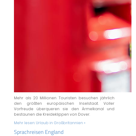
Mehr als 20 Millionen Touristen besuchen jährlich
den größten europäischen Inselstaat. Voller
Vorfreude überqueren sie den Ärmelkanal und
bestaunen die Kreideklippen von Dover.
Mehr lesen:
Urlaub in Großbritannien »
Sprachreisen England