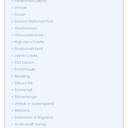
Ferienhaus Devon
Dorset
Dover
Exmoor National Park
Glastonbury
Gloucestershire
Highclere Castle
Grafschaft Kent
Leeds Castle
Old Sarum
Portsmouth
Reading
Silbury Hill
Somerset
Stonehenge
Urlaub in Südengland
Wiltshire
Seebäder in England
Grafschaft Surrey