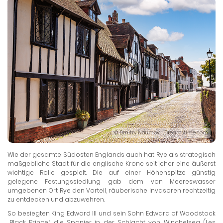
© Dmitry Naumov | Dreamstime.com
Wie der gesamte Südosten Englands auch hat Rye als strategisch
maßgebliche Stadt für die englische Krone seit jeher eine äußerst
wichtige Rolle gespielt. Die auf einer Höhenspitze günstig
gelegene Festungssiedlung gab dem von Meereswasser
umgebenen Ort Rye den Vorteil, räuberische Invasoren rechtzeitig
zu entdecken und abzuwehren.
So besiegten King Edward III und sein Sohn Edward of Woodstock
„Black Prince“ die Spanier in der Schlacht von Winchelsea (Les