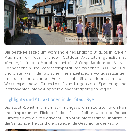
© Anna Yordanova | Dreamstime.com
Die beste Reisezeit, um während eines England Urlaubs in Rye ein
Maximum an faszinierenden Outdoor Aktivitäten genießen zu
können, ist in den Monaten Juni bis Anfang September. Mit viel
Sonnenschein und Meerestemperaturen zwischen 16°C und 20°C
und bietet Rye in der typischen Ferienzeit ideale Voraussetzungen
für eine erholsame Auszeit mit Stranderlebnissen plus
Wassersport sowie für endlose Erkundungen voller Spannung und
interessanter Entdeckungen in dieser einzigartigen Region.
Highlights und Attraktionen in der Stadt Rye
Die Stadt Rye ist mit ihrem stimmungsvollen mittelalterlichen Flair
und imposanten Blick auf den Fluss Rother und die Rother
Sumpfgebiete ein malerischer Ort voller interessanter Einblicke in
die Vergangenheit und die bewegende Geschichte der Region.