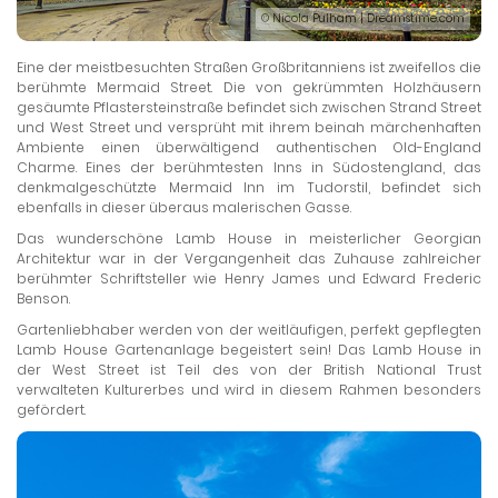
© Nicola Pulham | Dreamstime.com
Eine der meistbesuchten Straßen Großbritanniens ist zweifellos die
berühmte Mermaid Street. Die von gekrümmten Holzhäusern
gesäumte Pflastersteinstraße befindet sich zwischen Strand Street
und West Street und versprüht mit ihrem beinah märchenhaften
Ambiente einen überwältigend authentischen Old-England
Charme. Eines der berühmtesten Inns in Südostengland, das
denkmalgeschützte Mermaid Inn im Tudorstil, befindet sich
ebenfalls in dieser überaus malerischen Gasse.
Das wunderschöne Lamb House in meisterlicher Georgian
Architektur war in der Vergangenheit das Zuhause zahlreicher
berühmter Schriftsteller wie Henry James und Edward Frederic
Benson.
Gartenliebhaber werden von der weitläufigen, perfekt gepflegten
Lamb House Gartenanlage begeistert sein! Das Lamb House in
der West Street ist Teil des von der British National Trust
verwalteten Kulturerbes und wird in diesem Rahmen besonders
gefördert.