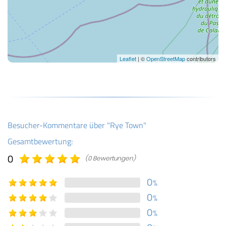
Leaflet
| ©
OpenStreetMap
contributors
Besucher-Kommentare über "Rye Town"
Gesamtbewertung:
0
(0 Bewertungen)
0
%
0
%
0
%