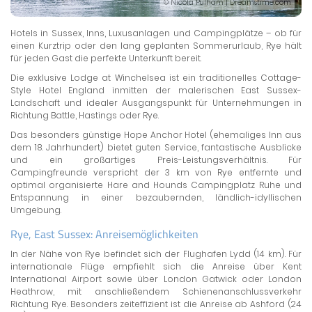
© Nicola Pulham | Dreamstime.com
Hotels in Sussex, Inns, Luxusanlagen und Campingplätze – ob für
einen Kurztrip oder den lang geplanten Sommerurlaub, Rye hält
für jeden Gast die perfekte Unterkunft bereit.
Die exklusive Lodge at Winchelsea ist ein traditionelles Cottage-
Style Hotel England inmitten der malerischen East Sussex-
Landschaft und idealer Ausgangspunkt für Unternehmungen in
Richtung Battle, Hastings oder Rye.
Das besonders günstige Hope Anchor Hotel (ehemaliges Inn aus
dem 18. Jahrhundert) bietet guten Service, fantastische Ausblicke
und ein großartiges Preis-Leistungsverhältnis. Für
Campingfreunde verspricht der 3 km von Rye entfernte und
optimal organisierte Hare and Hounds Campingplatz Ruhe und
Entspannung in einer bezaubernden, ländlich-idyllischen
Umgebung.
Rye, East Sussex: Anreisemöglichkeiten
In der Nähe von Rye befindet sich der Flughafen Lydd (14 km). Für
internationale Flüge empfiehlt sich die Anreise über Kent
International Airport sowie über London Gatwick oder London
Heathrow, mit anschließendem Schienenanschlussverkehr
Richtung Rye. Besonders zeiteffizient ist die Anreise ab Ashford (24