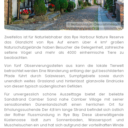
© Beataaldridge | Dreamstime.com
Zweifellos ist für Naturliebhaber das Rye Harbour Nature Reserve
das Glanzlicht von Rye. Auf einem über 4 km² großen
Naturschutzgelände haben Besucher die Gelegenheit, zahlreiche
seltene Vögel und mehr als 4000 einheimische Tiere zu
beobachten.
Von fünf Observierungsstellen aus kann die lokale Tierwelt
betrachtet werden. Eine Wanderung entlang der gut beschilderten
Pfade führt durch Salzwiesen, Sumpfgebiete sowie durch
unendlich weites Grasland und hinterlässt glanzvolle Eindrücke
von diesen typisch südenglischen Gefilden.
Für unvergesslich schöne Auszeittage bietet der beliebte
Sandstrand Camber Sand nahe Camber Village mit seiner
sensationellen Dünenlandschaft einen herrlichen Ort für
Erholungssuchende. Der 4,8 km lange Strand befindet sich östlich
der Rother Flussmündung in Rye Bay. Diese überwältigende
Küstenoase lädt zum Sonnenbaden, Wassersport und
Muschelsuchen ein und hat sich aufgrund der vorteilhaften Winde