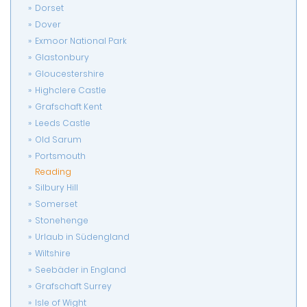
Dorset
Dover
Exmoor National Park
Glastonbury
Gloucestershire
Highclere Castle
Grafschaft Kent
Leeds Castle
Old Sarum
Portsmouth
Reading
Silbury Hill
Somerset
Stonehenge
Urlaub in Südengland
Wiltshire
Seebäder in England
Grafschaft Surrey
Isle of Wight