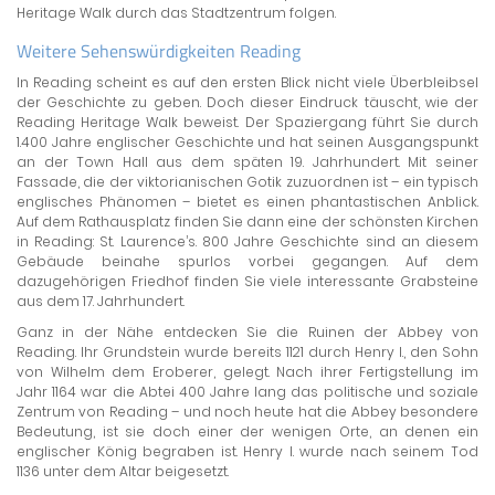
Heritage Walk durch das Stadtzentrum folgen.
Weitere Sehenswürdigkeiten Reading
In Reading scheint es auf den ersten Blick nicht viele Überbleibsel
der Geschichte zu geben. Doch dieser Eindruck täuscht, wie der
Reading Heritage Walk beweist. Der Spaziergang führt Sie durch
1.400 Jahre englischer Geschichte und hat seinen Ausgangspunkt
an der Town Hall aus dem späten 19. Jahrhundert. Mit seiner
Fassade, die der viktorianischen Gotik zuzuordnen ist – ein typisch
englisches Phänomen – bietet es einen phantastischen Anblick.
Auf dem Rathausplatz finden Sie dann eine der schönsten Kirchen
in Reading: St. Laurence’s. 800 Jahre Geschichte sind an diesem
Gebäude beinahe spurlos vorbei gegangen. Auf dem
dazugehörigen Friedhof finden Sie viele interessante Grabsteine
aus dem 17. Jahrhundert.
Ganz in der Nähe entdecken Sie die Ruinen der Abbey von
Reading. Ihr Grundstein wurde bereits 1121 durch Henry I., den Sohn
von Wilhelm dem Eroberer, gelegt. Nach ihrer Fertigstellung im
Jahr 1164 war die Abtei 400 Jahre lang das politische und soziale
Zentrum von Reading – und noch heute hat die Abbey besondere
Bedeutung, ist sie doch einer der wenigen Orte, an denen ein
englischer König begraben ist. Henry I. wurde nach seinem Tod
1136 unter dem Altar beigesetzt.