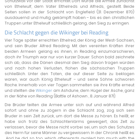
Schutzwall vor der Stadt errichtet. Dort wurde die Armee zunächst
von Ethelwulf, dem Vater Elthelreds und Alfreds, gestellt. Beide
Seiten sollen in der Schlacht von Englefield (31. Dezember 870)
ausdauernd und mutig gekämpft haben – bis es den christlichen
Truppen unter Ethelwulf schließlich gelang, den Sieg zu erringen.
Die Schlacht gegen die Wikinger bei Reading
Vier Tage später erreichten Ethelred, der König der West-Sachsen,
und sein Bruder Alfred Reading. Mit den vereinten Kräften ihrer
beiden Armeen gelang es ihnen, in Reading einzumarschieren,
doch ihr Triumph war nur von kurzer Dauer. Schon bald zeichnete
sich ab, dass die Dänen diesmal den Sieg davon tragen würden
und nach hohen Verlusten, flohen die sächsischen Truppen
schließlich. Unter den Toten, die auf dieser Seite zu beklagen
waren, war auch König Ethelwulf – und seine Söhne schworen
Rache. Innerhalb von vier Tagen sammelten sie ihre Kräfte erneut
und stellten die
Wikinger
am Ashdune, dem Hügel der Asche, ganz
in der Nähe von Reading (Battle of Ashown , 8. Januar 871).
Die Brüder teilten die Armee unter sich auf und während Alfred
sofort und ohne zu zögern in die Schlacht zog, zog sich sein
Bruder in sein Zelt zurück, um dort die Messe zu hören. Es heißt, er
habe sich trotz des Schlachtenlärms geweigert, das Zelt zu
verlassen, bevor die Messe nicht vorbei sei, um sich des Schutzes
des Herrn für seine Männer zu vergewissern. In der Chronik heißt es:
„And he did so too, which afterwards availed him much with the