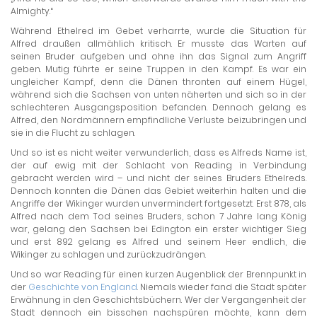
Almighty.“
Während Ethelred im Gebet verharrte, wurde die Situation für
Alfred draußen allmählich kritisch. Er musste das Warten auf
seinen Bruder aufgeben und ohne ihn das Signal zum Angriff
geben. Mutig führte er seine Truppen in den Kampf. Es war ein
ungleicher Kampf, denn die Dänen thronten auf einem Hügel,
während sich die Sachsen von unten näherten und sich so in der
schlechteren Ausgangsposition befanden. Dennoch gelang es
Alfred, den Nordmännern empfindliche Verluste beizubringen und
sie in die Flucht zu schlagen.
Und so ist es nicht weiter verwunderlich, dass es Alfreds Name ist,
der auf ewig mit der Schlacht von Reading in Verbindung
gebracht werden wird – und nicht der seines Bruders Ethelreds.
Dennoch konnten die Dänen das Gebiet weiterhin halten und die
Angriffe der Wikinger wurden unvermindert fortgesetzt. Erst 878, als
Alfred nach dem Tod seines Bruders, schon 7 Jahre lang König
war, gelang den Sachsen bei Edington ein erster wichtiger Sieg
und erst 892 gelang es Alfred und seinem Heer endlich, die
Wikinger zu schlagen und zurückzudrängen.
Und so war Reading für einen kurzen Augenblick der Brennpunkt in
der
Geschichte von England
. Niemals wieder fand die Stadt später
Erwähnung in den Geschichtsbüchern. Wer der Vergangenheit der
Stadt dennoch ein bisschen nachspüren möchte, kann dem