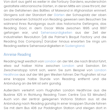
Von dort aus geht es weiter in die Forbury Gardens, wunderschön
gestaltete viktorianische Gärten, in deren Mitte ein Löwe thront, der
an die Gefallenen des Battles of Maiwand in Afghanistan erinnert.
Übrigens soll der Standort der
Gärten
der Schauplatz der oben
beschriebenen Schlacht von Reading gewesen sein. Besuchen Sie
während Ihres Rundgangs auch das historische Gefängnis, das
Reading Gaol, in dem Oscar Wilde zwischen 1895 und 1897
gefangen war, und
Sehenswürdigkeiten
aus der Zeit der
Industriellen Revolution (z.B. die Palmer’s Bisquit Factory und die
Reading Gas Company). Darüber hinaus erwarten Sie rings um
Reading weitere Sehenswürdigkeiten in
Südengland
.
Anreise Reading
Reading liegt westlich von
London
an der M4, die nach Bristol führt,
etwa auf halber Höhe zwischen
London
und Swindon. Ein
Zwischenstopp lohnt sich, wenn Sie zum Beispiel von
London
Heathrow
aus auf der M4 gen Westen fahren. Der Flughafen ist nur
eine knappe halbe Stunde von Reading entfernt und die
Anbindung an die M4 ist sehr günstig.
Außerdem verkehrt vom Flughafen London Heathrow aus die
Buslinie X25 in Richtung Reading Town Centre (ca. 53 Minuten).
Auch von der zentral gelegenen Victoria Station aus ist die
Anbindung nach Reading günstig: In einer knappen Stunde fahren
Sie mit dem Bus 436 zur Paddington Station und steigen dort in