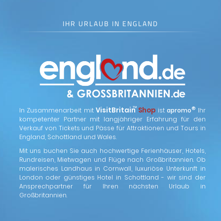
IHR URLAUB IN ENGLAND
™
VisitBritain
Shop
®
In Zusammenarbeit mit
ist
apromo
Ihr
kompetenter Partner mit langjähriger Erfahrung für den
Verkauf von Tickets und Pässe für Attraktionen und Tours in
England, Schottland und Wales.
Mit uns buchen Sie auch hochwertige Ferienhäuser, Hotels,
Rundreisen, Mietwagen und Flüge nach Großbritannien. Ob
malerisches Landhaus in Cornwall, luxuriöse Unterkunft in
London oder günstiges Hotel in Schottland - wir sind der
Ansprechpartner für Ihren nächsten Urlaub in
Großbritannien.