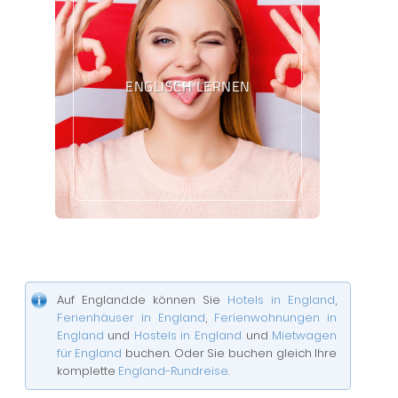
ENGLISCH LERNEN
Auf England.de können Sie
Hotels in England
,
Ferienhäuser in England
,
Ferienwohnungen in
England
und
Hostels in England
und
Mietwagen
für England
buchen. Oder Sie buchen gleich Ihre
komplette
England-Rundreise
.