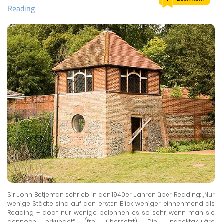
Reading
LAND & LEUTE
LERNCENTER
ENGLISCH
ENGLAND ZUHAUSE
BRITISH SHOP
Sir John Betjeman schrieb in den 1940er Jahren über Reading: „Nur
wenige Städte sind auf den ersten Blick weniger einnehmend als
Reading – doch nur wenige belohnen es so sehr, wenn man sie
dennoch erkundet“ (frei übersetzt). Die unspektakuläre