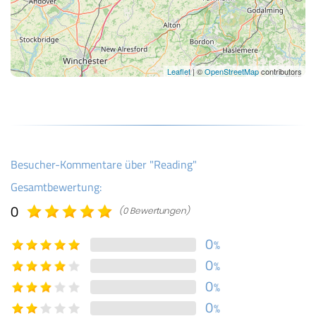
Leaflet
| ©
OpenStreetMap
contributors
Besucher-Kommentare über "Reading"
Gesamtbewertung:
0
(0 Bewertungen)
0
%
0
%
0
%
0
%