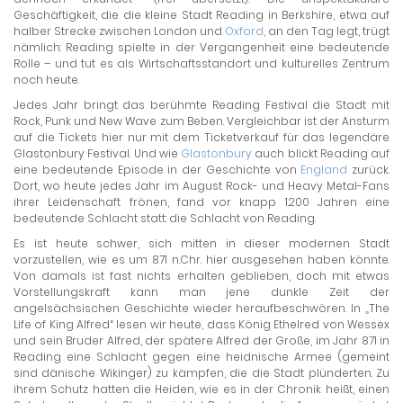
Geschäftigkeit, die die kleine Stadt Reading in Berkshire, etwa auf
halber Strecke zwischen London und
Oxford
, an den Tag legt, trügt
nämlich: Reading spielte in der Vergangenheit eine bedeutende
Rolle – und tut es als Wirtschaftsstandort und kulturelles Zentrum
noch heute.
Jedes Jahr bringt das berühmte Reading Festival die Stadt mit
Rock, Punk und New Wave zum Beben. Vergleichbar ist der Ansturm
auf die Tickets hier nur mit dem Ticketverkauf für das legendäre
Glastonbury Festival. Und wie
Glastonbury
auch blickt Reading auf
eine bedeutende Episode in der Geschichte von
England
zurück.
Dort, wo heute jedes Jahr im August Rock- und Heavy Metal-Fans
ihrer Leidenschaft frönen, fand vor knapp 1.200 Jahren eine
bedeutende Schlacht statt: die Schlacht von Reading.
Es ist heute schwer, sich mitten in dieser modernen Stadt
vorzustellen, wie es um 871 n.Chr. hier ausgesehen haben könnte.
Von damals ist fast nichts erhalten geblieben, doch mit etwas
Vorstellungskraft kann man jene dunkle Zeit der
angelsächsischen Geschichte wieder heraufbeschwören. In „The
Life of King Alfred“ lesen wir heute, dass König Ethelred von Wessex
und sein Bruder Alfred, der spätere Alfred der Große, im Jahr 871 in
Reading eine Schlacht gegen eine heidnische Armee (gemeint
sind dänische Wikinger) zu kämpfen, die die Stadt plünderten. Zu
ihrem Schutz hatten die Heiden, wie es in der Chronik heißt, einen