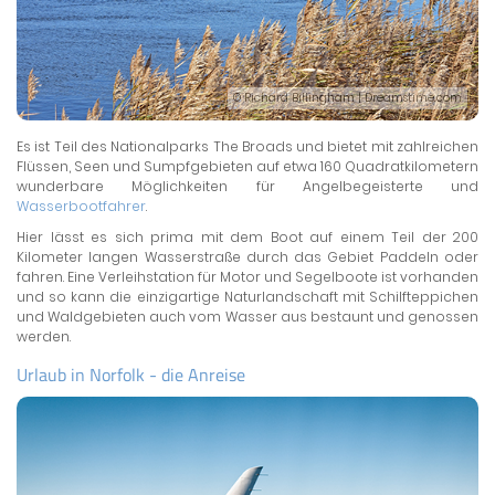
© Richard Billingham | Dreamstime.com
Es ist Teil des Nationalparks The Broads und bietet mit zahlreichen
Flüssen, Seen und Sumpfgebieten auf etwa 160 Quadratkilometern
wunderbare Möglichkeiten für Angelbegeisterte und
Wasserbootfahrer
.
Hier lässt es sich prima mit dem Boot auf einem Teil der 200
Kilometer langen Wasserstraße durch das Gebiet Paddeln oder
fahren. Eine Verleihstation für Motor und Segelboote ist vorhanden
und so kann die einzigartige Naturlandschaft mit Schilfteppichen
und Waldgebieten auch vom Wasser aus bestaunt und genossen
werden.
Urlaub in Norfolk - die Anreise