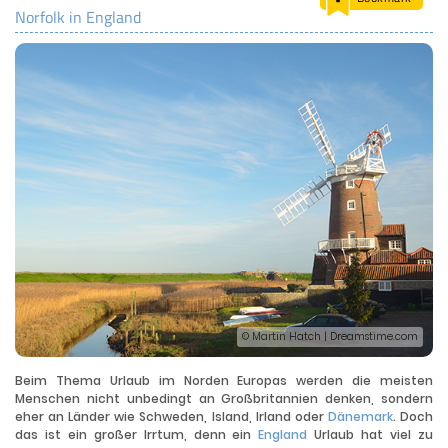
Norfolk in England
LAND & LEUTE
LERNCENTER
ENGLISCH
ENGLAND ZUHAUSE
BRITISH SHOP
© Martin Hatch | Dreamstime.com
Beim Thema Urlaub im Norden Europas werden die meisten
Menschen nicht unbedingt an Großbritannien denken, sondern
eher an Länder wie Schweden, Island, Irland oder
Dänemark
. Doch
das ist ein großer Irrtum, denn ein
England
Urlaub hat viel zu