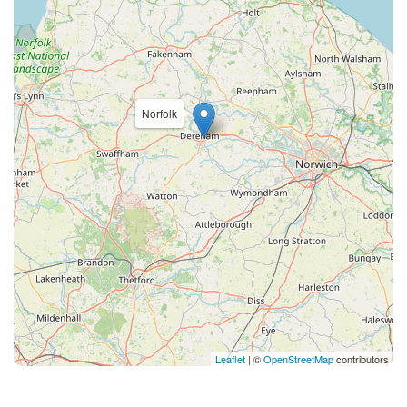
Norfolk
Leaflet
| ©
OpenStreetMap
contributors