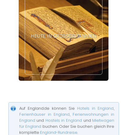
HEUTE IN GROSSBRITANNIEN
Auf England.de können Sie
Hotels in England
,
Ferienhäuser in England
,
Ferienwohnungen in
England
und
Hostels in England
und
Mietwagen
für England
buchen. Oder Sie buchen gleich Ihre
komplette
England-Rundreise
.