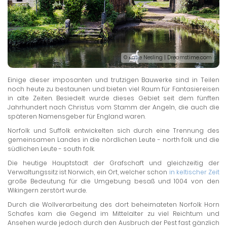
© Katie Nesling | Dreamstime.com
Einige dieser imposanten und trutzigen Bauwerke sind in Teilen
noch heute zu bestaunen und bieten viel Raum für Fantasiereisen
in alte Zeiten. Besiedelt wurde dieses Gebiet seit dem fünften
Jahrhundert nach Christus vom Stamm der Angeln, die auch die
späteren Namensgeber für England waren.
Norfolk und Suffolk entwickelten sich durch eine Trennung des
gemeinsamen Landes in die nördlichen Leute - north folk und die
südlichen Leute - south folk.
Die heutige Hauptstadt der Grafschaft und gleichzeitig der
Verwaltungssitz ist Norwich, ein Ort, welcher schon
in keltischer Zeit
große Bedeutung für die Umgebung besaß und 1004 von den
Wikingern zerstört wurde.
Durch die Wollverarbeitung des dort beheimateten Norfolk Horn
Schafes kam die Gegend im Mittelalter zu viel Reichtum und
Ansehen wurde jedoch durch den Ausbruch der Pest fast gänzlich