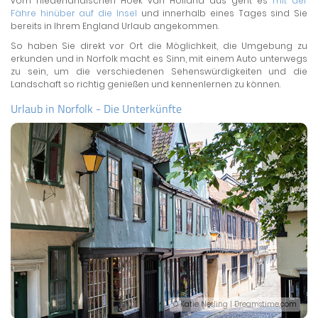
vom niederländischen Hoek van Holland aus geht es
mit der
Fähre hinüber auf die Insel
und innerhalb eines Tages sind Sie
bereits in Ihrem England Urlaub angekommen.
So haben Sie direkt vor Ort die Möglichkeit, die Umgebung zu
erkunden und in Norfolk macht es Sinn, mit einem Auto unterwegs
zu sein, um die verschiedenen Sehenswürdigkeiten und die
Landschaft so richtig genießen und kennenlernen zu können.
Urlaub in Norfolk - Die Unterkünfte
© Katie Nesling | Dreamstime.com