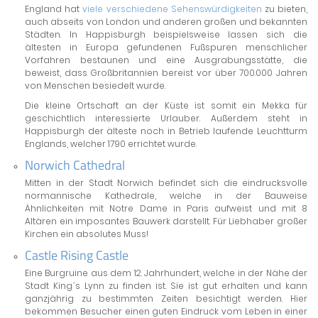
England hat
viele verschiedene Sehenswürdigkeiten
zu bieten,
auch abseits von London und anderen großen und bekannten
Städten. In Happisburgh beispielsweise lassen sich die
ältesten in Europa gefundenen Fußspuren menschlicher
Vorfahren bestaunen und eine Ausgrabungsstätte, die
beweist, dass Großbritannien bereist vor über 700.000 Jahren
von Menschen besiedelt wurde.
Die kleine Ortschaft an der Küste ist somit ein Mekka für
geschichtlich interessierte Urlauber. Außerdem steht in
Happisburgh der älteste noch in Betrieb laufende Leuchtturm
Englands, welcher 1790 errichtet wurde.
Norwich Cathedral
Mitten in der Stadt Norwich befindet sich die eindrucksvolle
normannische Kathedrale, welche in der Bauweise
Ähnlichkeiten mit Notre Dame in Paris aufweist und mit 8
Altären ein imposantes Bauwerk darstellt. Für Liebhaber großer
Kirchen ein absolutes Muss!
Castle Rising Castle
Eine Burgruine aus dem 12. Jahrhundert, welche in der Nähe der
Stadt King´s Lynn zu finden ist. Sie ist gut erhalten und kann
ganzjährig zu bestimmten Zeiten besichtigt werden. Hier
bekommen Besucher einen guten Eindruck vom Leben in einer