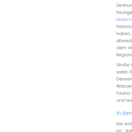
Zentr
heutig
Midlan
histor
haben,
abwech
dem Ve
Region
Große 
weite G
Derwen
Wassers
Fauna 
und auß
In den
Die wo
im Na