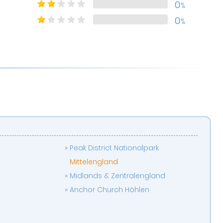
0
%
0
%
Peak District Nationalpark
Mittelengland
Midlands & Zentralengland
Anchor Church Höhlen