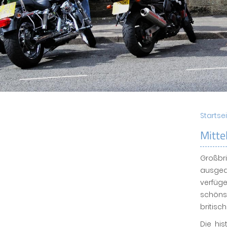
Startse
Mitte
Großb
ausged
verfüg
schön
britisc
Die hi