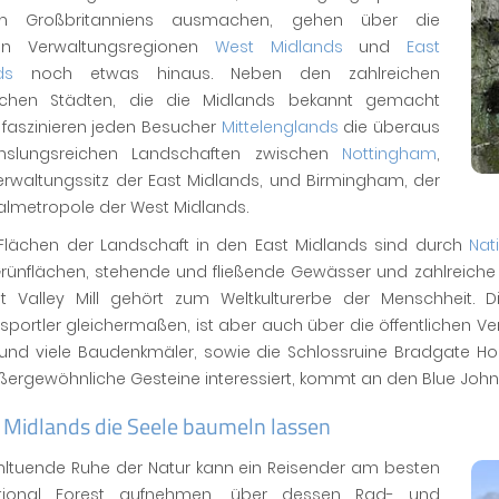
um Großbritanniens ausmachen, gehen über die
en Verwaltungsregionen
West Midlands
und
East
ds
noch etwas hinaus. Neben den zahlreichen
ischen Städten, die die Midlands bekannt gemacht
 faszinieren jeden Besucher
Mittelenglands
die überaus
slungsreichen Landschaften zwischen
Nottingham
,
rwaltungssitz der East Midlands, und Birmingham, der
almetropole der West Midlands.
Flächen der Landschaft in den East Midlands sind durch
Nat
rünflächen, stehende und fließende Gewässer und zahlreiche 
t Valley Mill gehört zum Weltkulturerbe der Menschheit. 
portler gleichermaßen, ist aber auch über die öffentlichen Ver
und viele Baudenkmäler, sowie die Schlossruine Bradgate Hou
ergewöhnliche Gesteine interessiert, kommt an den Blue John 
 Midlands die Seele baumeln lassen
hltuende Ruhe der Natur kann ein Reisender am besten
tional Forest aufnehmen, über dessen Rad- und