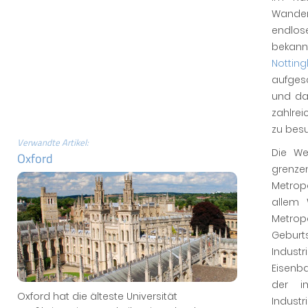
Wander
endlos
bekan
Nottin
aufges
und das
zahlre
zu bes
Verwandte Artikel:
Die We
Oxford
grenze
Metrop
allem 
Metropo
Geburt
Indust
Eisenb
der im
Oxford hat die älteste Universität
Industr