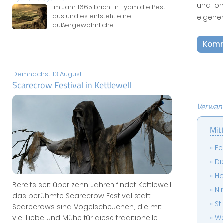
und oh
Im Jahr 1665 bricht in Eyam die Pest
aus und es entsteht eine
eigene
außergewöhnliche
...
Komm
Demnächst: 13 August
Scarecrow Festival in Kettlewell
Verwand
Mit
Fe
Di
Ho
Bereits seit über zehn Jahren findet Kettlewell
Ni
das berühmte Scarecrow Festival statt.
St
Scarecrows sind Vogelscheuchen, die mit
viel Liebe und Mühe für diese traditionelle
We