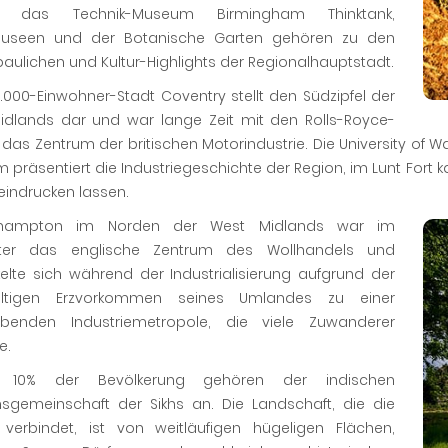
e, das Technik-Museum Birmingham Thinktank,
useen und der Botanische Garten gehören zu den
aulichen und Kultur-Highlights der Regionalhauptstadt.
.000-Einwohner-Stadt Coventry stellt den Südzipfel der
idlands dar und war lange Zeit mit den Rolls-Royce-
das Zentrum der britischen Motorindustrie. Die University of 
präsentiert die Industriegeschichte der Region, im Lunt Fort 
eindrucken lassen.
rhampton im Norden der West Midlands war im
alter das englische Zentrum des Wollhandels und
elte sich während der Industrialisierung aufgrund der
altigen Erzvorkommen seines Umlandes zu einer
benden Industriemetropole, die viele Zuwanderer
e.
 10% der Bevölkerung gehören der indischen
onsgemeinschaft der Sikhs an. Die Landschaft, die die
 verbindet, ist von weitläufigen hügeligen Flächen,