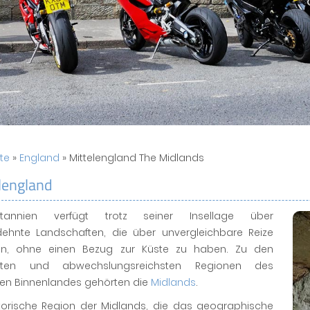
ite
»
England
» Mittelengland The Midlands
lengland
ritannien verfügt trotz seiner Insellage über
ehnte Landschaften, die über unvergleichbare Reize
en, ohne einen Bezug zur Küste zu haben. Zu den
sten und abwechslungsreichsten Regionen des
hen Binnenlandes gehörten die
Midlands
.
storische Region der Midlands, die das geographische