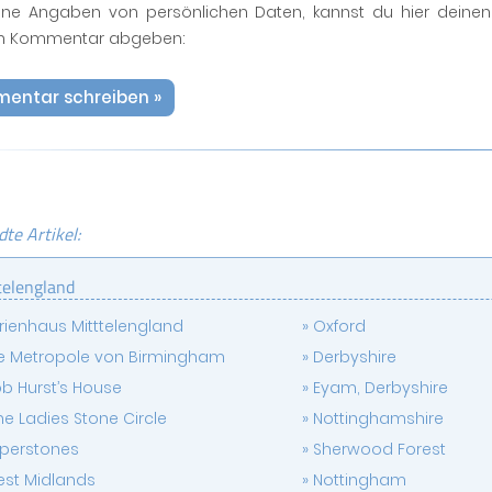
ne Angaben von persönlichen Daten, kannst du hier deinen
n Kommentar abgeben:
entar schreiben »
te Artikel:
telengland
rienhaus Mitttelengland
Oxford
e Metropole von Birmingham
Derbyshire
b Hurst’s House
Eyam, Derbyshire
ne Ladies Stone Circle
Nottinghamshire
iperstones
Sherwood Forest
st Midlands
Nottingham