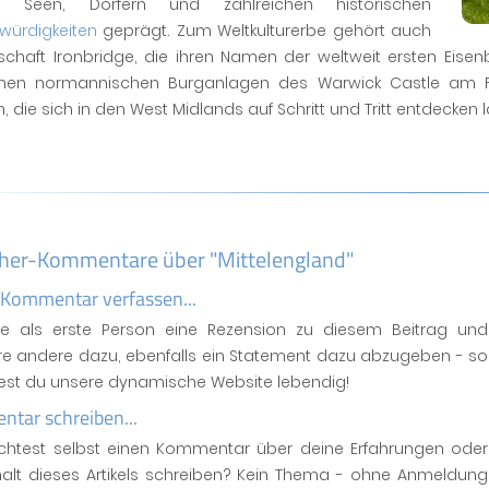
en Seen, Dörfern und zahlreichen historischen
würdigkeiten
geprägt. Zum Weltkulturerbe gehört auch
schaft Ironbridge, die ihren Namen der weltweit ersten Eise
enen normannischen Burganlagen des Warwick Castle am Flu
, die sich in den West Midlands auf Schritt und Tritt entdecken 
her-Kommentare über "Mittelengland"
 Kommentar verfassen...
se als erste Person eine Rezension zu diesem Beitrag und
ere andere dazu, ebenfalls ein Statement dazu abzugeben - so
test du unsere dynamische Website lebendig!
tar schreiben...
htest selbst einen Kommentar über deine Erfahrungen oder
halt dieses Artikels schreiben? Kein Thema - ohne Anmeldung