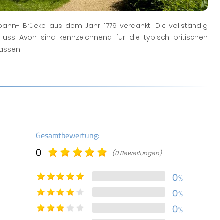
nbahn- Brücke aus dem Jahr 1779 verdankt. Die vollständig
ss Avon sind kennzeichnend für die typisch britischen
lassen.
Gesamtbewertung:
0
(0 Bewertungen)
0
%
0
%
0
%