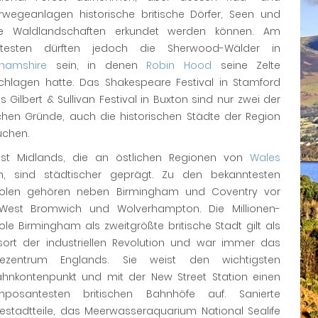
wegeanlagen historische britische Dörfer, Seen und
e Waldlandschaften erkundet werden können. Am
ntesten dürften jedoch die Sherwood-Wälder in
ghamshire
sein, in denen
Robin Hood
seine Zelte
chlagen hatte. Das Shakespeare Festival in Stamford
 Gilbert & Sullivan Festival in Buxton sind nur zwei der
ichen Gründe, auch die historischen Städte der Region
uchen.
st Midlands, die an östlichen Regionen von
Wales
n, sind städtischer geprägt. Zu den bekanntesten
olen gehören neben Birmingham und Coventry vor
West Bromwich und Wolverhampton. Die Millionen-
le Birmingham als zweitgrößte britische Stadt gilt als
sort der industriellen Revolution und war immer das
riezentrum Englands. Sie weist den wichtigsten
ahnkontenpunkt und mit der New Street Station einen
posantesten britischen Bahnhöfe auf. Sanierte
iestadtteile, das Meerwasseraquarium National Sealife