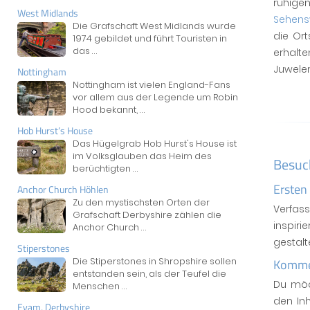
ruhig
West Midlands
Sehens
Die Grafschaft West Midlands wurde
die Ort
1974 gebildet und führt Touristen in
das
...
erhalt
Juwelen
Nottingham
Nottingham ist vielen England-Fans
vor allem aus der Legende um Robin
Hood bekannt,
...
Hob Hurst’s House
Das Hügelgrab Hob Hurst's House ist
im Volksglauben das Heim des
Besuc
berüchtigten
...
Ersten
Anchor Church Höhlen
Zu den mystischsten Orten der
Verfas
Grafschaft Derbyshire zählen die
inspiri
Anchor Church
...
gestal
Stiperstones
Die Stiperstones in Shropshire sollen
Kommen
entstanden sein, als der Teufel die
Du möc
Menschen
...
den In
Eyam, Derbyshire