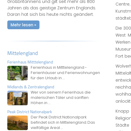
Großbritanniens und gilt seit mehr als 800
Centr
Jahren als das geistige Zentrum Englands.
Kunstm
Daran hat sich bis heute nichts geändert.
städteb
Mehr lesen »
Die 300
West M
Werken 
Museum 
Mittelengland
Fort be
Ferienhaus Mitttelengland
Wolve
Ferienhaus in Mitttelengland -
Ferienhäuser und Ferienwohnungen
Mittel
für den Urlaub in
...
entwick
Midlands & Zentralengland
reichh
Wer von seinem Ferienhaus die
wohlha
malerischen Täler und sanften
anlockt
Höhen in
...
Knapp
Peak District Nationalpark
Der Peak District Nationalpark
Religi
befindet sich in Mittelengland. Das
Städte
vielfältige Areal
...