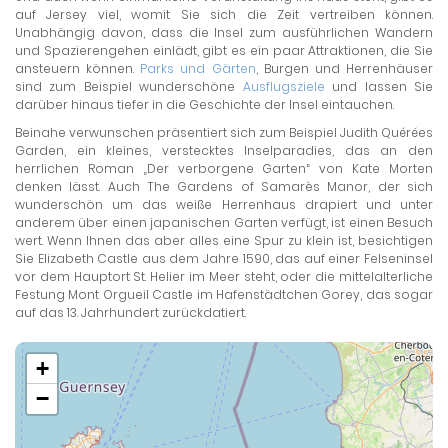
auf Jersey viel, womit Sie sich die Zeit vertreiben können.
Unabhängig davon, dass die Insel zum ausführlichen Wandern
und Spazierengehen einlädt, gibt es ein paar Attraktionen, die Sie
ansteuern können.
Parks und Gärten
, Burgen und Herrenhäuser
sind zum Beispiel wunderschöne
Ausflugsziele
und lassen Sie
darüber hinaus tiefer in die Geschichte der Insel eintauchen.
Beinahe verwunschen präsentiert sich zum Beispiel Judith Quérées
Garden, ein kleines, verstecktes Inselparadies, das an den
herrlichen Roman „Der verborgene Garten“ von Kate Morten
denken lässt. Auch The Gardens of Samarès Manor, der sich
wunderschön um das weiße Herrenhaus drapiert und unter
anderem über einen japanischen Garten verfügt, ist einen Besuch
wert. Wenn Ihnen das aber alles eine Spur zu klein ist, besichtigen
Sie Elizabeth Castle aus dem Jahre 1590, das auf einer Felseninsel
vor dem Hauptort St. Helier im Meer steht, oder die mittelalterliche
Festung Mont Orgueil Castle im Hafenstädtchen Gorey, das sogar
auf das 13. Jahrhundert zurückdatiert.
+
−