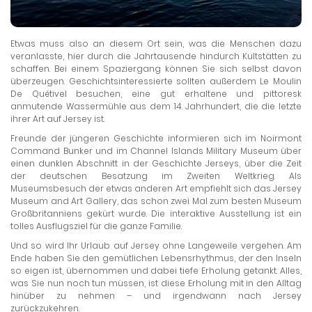
Etwas muss also an diesem Ort sein, was die Menschen dazu
veranlasste, hier durch die Jahrtausende hindurch Kultstätten zu
schaffen. Bei einem Spaziergang können Sie sich selbst davon
überzeugen. Geschichtsinteressierte sollten außerdem Le Moulin
De Quétivel besuchen, eine gut erhaltene und pittoresk
anmutende Wassermühle aus dem 14. Jahrhundert, die die letzte
ihrer Art auf Jersey ist.
Freunde der jüngeren Geschichte informieren sich im Noirmont
Command Bunker und im Channel Islands Military Museum über
einen dunklen Abschnitt in der Geschichte Jerseys, über die Zeit
der deutschen Besatzung im Zweiten Weltkrieg. Als
Museumsbesuch der etwas anderen Art empfiehlt sich das Jersey
Museum and Art Gallery, das schon zwei Mal zum besten Museum
Großbritanniens gekürt wurde. Die interaktive Ausstellung ist ein
tolles Ausflugsziel für die ganze Familie.
Und so wird Ihr Urlaub auf Jersey ohne Langeweile vergehen. Am
Ende haben Sie den gemütlichen Lebensrhythmus, der den Inseln
so eigen ist, übernommen und dabei tiefe Erholung getankt. Alles,
was Sie nun noch tun müssen, ist diese Erholung mit in den Alltag
hinüber zu nehmen – und irgendwann nach Jersey
zurückzukehren.