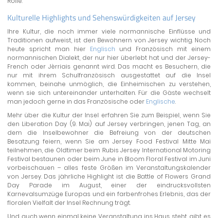
Rolle.
Kulturelle Highlights und Sehenswürdigkeiten auf Jersey
Ihre Kultur, die noch immer viele normannische Einflüsse und
Traditionen aufweist, ist den Bewohnern von Jersey wichtig. Noch
heute spricht man hier
Englisch
und Französisch mit einem
normannischen Dialekt, der nur hier überlebt hat und der Jersey-
French oder Jèrriais genannt wird. Das macht es Besuchern, die
nur mit ihrem Schulfranzösisch ausgestattet auf die Insel
kommen, beinahe unmöglich, die Einheimischen zu verstehen,
wenn sie sich untereinander unterhalten. Für die Gäste wechselt
man jedoch gerne in das Französische oder
Englische
.
Mehr über die Kultur der Insel erfahren Sie zum Beispiel, wenn Sie
den Liberation Day (9. Mai) auf Jersey verbringen, jenen Tag, an
dem die Inselbewohner die Befreiung von der deutschen
Besatzung feiern, wenn Sie am Jersey Food Festival Mitte Mai
teilnehmen, die Oldtimer beim Rubis Jersey International Motoring
Festival bestaunen oder beim June in Bloom Floral Festival im Juni
vorbeischauen – alles feste Größen im Veranstaltungskalender
von Jersey. Das jährliche Highlight ist die Battle of Flowers Grand
Day Parade im August, einer der eindrucksvollsten
Karnevalsumzüge Europas und ein farbenfrohes Erlebnis, das der
floralen Vielfalt der Insel Rechnung trägt.
Und auch wenn einmal keine Veranstaltung ins Haus steht, gibt es