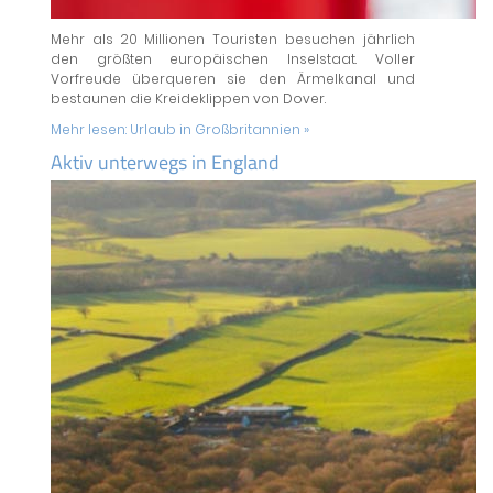
Mehr als 20 Millionen Touristen besuchen jährlich
den größten europäischen Inselstaat. Voller
Vorfreude überqueren sie den Ärmelkanal und
bestaunen die Kreideklippen von Dover.
Mehr lesen:
Urlaub in Großbritannien »
Aktiv unterwegs in England