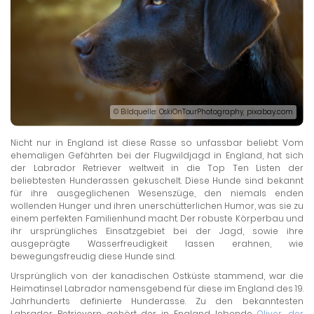
© Bildquelle: OskiOnTourPhotography, pixabay.com
Nicht nur in England ist diese Rasse so unfassbar beliebt: Vom
ehemaligen Gefährten bei der Flugwildjagd in England, hat sich
der Labrador Retriever weltweit in die Top Ten Listen der
beliebtesten Hunderassen gekuschelt. Diese Hunde sind bekannt
für ihre ausgeglichenen Wesenszüge, den niemals enden
wollenden Hunger und ihren unerschütterlichen Humor, was sie zu
einem perfekten Familienhund macht. Der robuste Körperbau und
ihr ursprüngliches Einsatzgebiet bei der Jagd, sowie ihre
ausgeprägte Wasserfreudigkeit lassen erahnen, wie
bewegungsfreudig diese Hunde sind.
Ursprünglich von der kanadischen Ostküste stammend, war die
Heimatinsel Labrador namensgebend für diese im England des 19.
Jahrhunderts definierte Hunderasse. Zu den bekanntesten
Labrador Retrievern gehört der in England lebende
Oliver, der