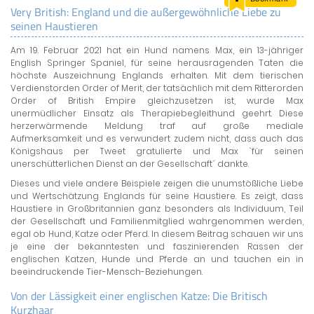
Very British: England und die außergewöhnliche Liebe zu
LAND & LEUTE
seinen Haustieren
LERNCENTER
Am 19. Februar 2021 hat ein Hund namens Max, ein 13-jähriger
ENGLISCH
English Springer Spaniel, für seine herausragenden Taten die
höchste Auszeichnung Englands erhalten. Mit dem tierischen
ENGLAND ZUHAUSE
Verdienstorden Order of Merit, der tatsächlich mit dem Ritterorden
BRITISH SHOP
Order of British Empire gleichzusetzen ist, wurde Max
unermüdlicher Einsatz als Therapiebegleithund geehrt. Diese
herzerwärmende Meldung traf auf große mediale
Aufmerksamkeit und es verwundert zudem nicht, dass auch das
Königshaus per Tweet gratulierte und Max `für seinen
unerschütterlichen Dienst an der Gesellschaft´ dankte.
Dieses und viele andere Beispiele zeigen die unumstößliche Liebe
und Wertschätzung Englands für seine Haustiere. Es zeigt, dass
Haustiere in Großbritannien ganz besonders als Individuum, Teil
der Gesellschaft und Familienmitglied wahrgenommen werden,
egal ob Hund, Katze oder Pferd. In diesem Beitrag schauen wir uns
je eine der bekanntesten und faszinierenden Rassen der
englischen Katzen, Hunde und Pferde an und tauchen ein in
beeindruckende Tier-Mensch-Beziehungen.
Von der Lässigkeit einer englischen Katze: Die Britisch
Kurzhaar