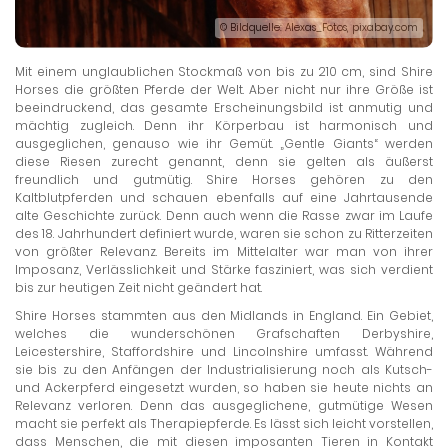
© Bildquelle: Alexas_Fotos, pixabay.com
Mit einem unglaublichen Stockmaß von bis zu 210 cm, sind Shire
Horses die größten Pferde der Welt. Aber nicht nur ihre Größe ist
beeindruckend, das gesamte Erscheinungsbild ist anmutig und
mächtig zugleich. Denn ihr Körperbau ist harmonisch und
ausgeglichen, genauso wie ihr Gemüt. „Gentle Giants“ werden
diese Riesen zurecht genannt, denn sie gelten als äußerst
freundlich und gutmütig. Shire Horses gehören zu den
Kaltblutpferden und schauen ebenfalls auf eine Jahrtausende
alte Geschichte zurück. Denn auch wenn die Rasse zwar im Laufe
des 18. Jahrhundert definiert wurde, waren sie schon zu Ritterzeiten
von größter Relevanz. Bereits im Mittelalter war man von ihrer
Imposanz, Verlässlichkeit und Stärke fasziniert, was sich verdient
bis zur heutigen Zeit nicht geändert hat.
Shire Horses stammten aus den Midlands in England. Ein Gebiet,
welches die wunderschönen Grafschaften Derbyshire,
Leicestershire, Staffordshire und Lincolnshire umfasst. Während
sie bis zu den Anfängen der Industrialisierung noch als Kutsch-
und Ackerpferd eingesetzt wurden, so haben sie heute nichts an
Relevanz verloren. Denn das ausgeglichene, gutmütige Wesen
macht sie perfekt als Therapiepferde. Es lässt sich leicht vorstellen,
dass Menschen, die mit diesen imposanten Tieren in Kontakt