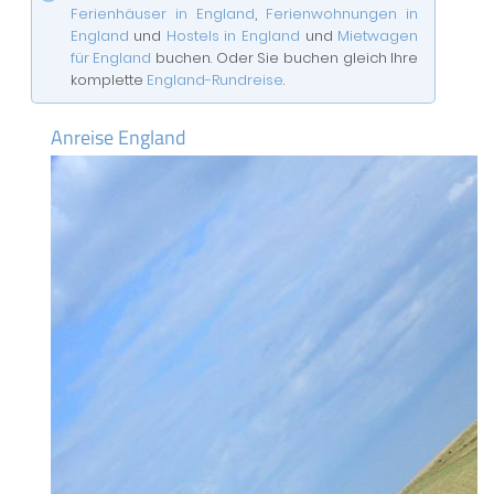
Ferienhäuser in England
,
Ferienwohnungen in
England
und
Hostels in England
und
Mietwagen
für England
buchen. Oder Sie buchen gleich Ihre
komplette
England-Rundreise
.
Anreise England