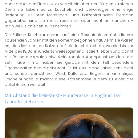
ohne dabei den Eindruck zu vermitteln über den Dingen zu stehen.
Denn sie lieben es zu kuscheln und bevorzugen eine enge
Beziehung zu ihren Menschen- und Katzenfreunden. Fremden
gegenüber sind sie meist reserviert, aber nicht unfreundlich –
man weiß sich eben zu benehmen.
Die Britisch Kurzhaar schaut auf eine Geschichte zurück, die vor
Tausenden Jahren mit den Römern begonnen hat. Denn sie waren
es, die diese ersten Katzen auf die Insel brachten, wo sie bis zur
Mitte des 19. Jahrhunderts weitestgehend isoliert lebten und damit
die Rassemerkmale entwickeln konnten. Angepasst an das teils
sehr raue Klima, haben sie gerade mit dem Fell besondere
Eigenschaften hervorgebracht. Es ist kurz, dabei aber sehr dicht
und schützt perfekt vor Wind, Kälte und Regen. Ihr anmutiges
Erscheinungsbild macht diese Katzenrasse zudem zu einer der
beliebtesten weltweit.
Mit Abstand die beliebteste Hunderasse in England: Der
Labrador Retriever