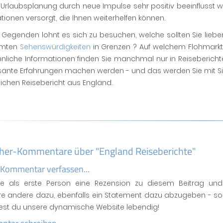
Urlaubsplanung durch neue Impulse sehr positiv beeinflusst we
tionen versorgt, die Ihnen weiterhelfen können.
Gegenden lohnt es sich zu besuchen, welche sollten Sie liebe
mmten
Sehenswürdigkeiten
in Grenzen ? Auf welchem Flohmarkt 
hnliche Informationen finden Sie manchmal nur in Reiseberich
sante Erfahrungen machen werden - und das werden Sie mit Sic
ichen Reisebericht aus England.
her-Kommentare über "England Reiseberichte"
 Kommentar verfassen...
se als erste Person eine Rezension zu diesem Beitrag und
ere andere dazu, ebenfalls ein Statement dazu abzugeben - so
test du unsere dynamische Website lebendig!