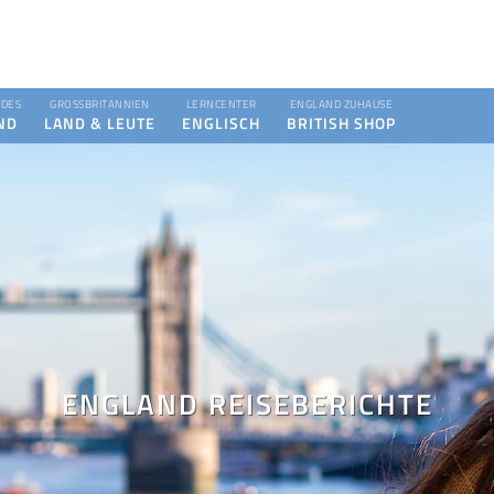
DES
GROSSBRITANNIEN
LERNCENTER
ENGLAND ZUHAUSE
ND
LAND & LEUTE
ENGLISCH
BRITISH SHOP
ENGLAND REISEBERICHTE