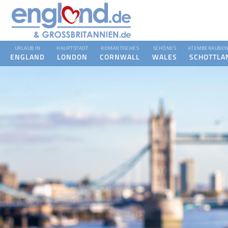
URLAUB IN
HAUPTSTADT
ROMANTISCHES
SCHÖNES
ATEMBERAUBEN
ENGLAND
LONDON
CORNWALL
WALES
SCHOTTLA