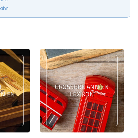
bahn
N
GROSSBRITANNIEN L
NIEN
EXIKON