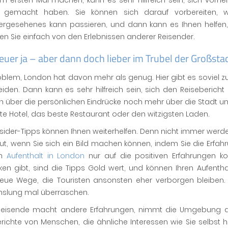
m ersten Mal machen, kann es sehr hilfreich sein, sich vorhe
 gemacht haben. Sie können sich darauf vorbereiten, 
ergesehenes kann passieren, und dann kann es Ihnen helfen, 
eren Sie einfach von den Erlebnissen anderer Reisender.
uer ja – aber dann doch lieber im Trubel der Großsta
oblem, London hat davon mehr als genug. Hier gibt es soviel z
iden. Dann kann es sehr hilfreich sein, sich den Reiseberich
n über die persönlichen Eindrücke noch mehr über die Stadt un
e Hotel, das beste Restaurant oder den witzigsten Laden.
sider-Tipps können Ihnen weiterhelfen. Denn nicht immer werde
gut, wenn Sie sich ein Bild machen können, indem Sie die Erf
en
Aufenthalt in London
nur auf die positiven Erfahrungen k
en gibt, sind die Tipps Gold wert, und können Ihren Aufenthalt
eue Wege, die Touristen ansonsten eher verborgen bleiben. S
slung mal überraschen.
Reisende macht andere Erfahrungen, nimmt die Umgebung an
richte von Menschen, die ähnliche Interessen wie Sie selbst h