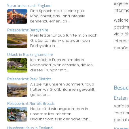
eigene 
Sprachreise nach England
Informa
Eine Sprachreise ist eine gute
Möglichkeit, das Land intensiv
Welche 
kennenzulernen. Ich
...
besti
Reisebericht Derbyshire
viele ä
Mein letzter Urlaub führte mich nach
Großbritannien - und zwar nach
interes
Derbyshire in
...
persönl
Urlaub in Buckinghamshire
Ich möchte Euch von meinen
Reiseeindrücken erzählen, die ich
dieses Frühjahr mit
...
Reisebericht Peak District
Als Ziel für unseren Sommerurlaub
Besuc
hatten wir Großbritannien gewählt,
genauer
...
Ersten
Reisebericht Norfolk Broads
Verfas
Heute sind wir angekommen in
inspiri
unserem traumhaften
Urlaubsdomizil in der Nähe von
...
gestal
Hausbooturlaub in England