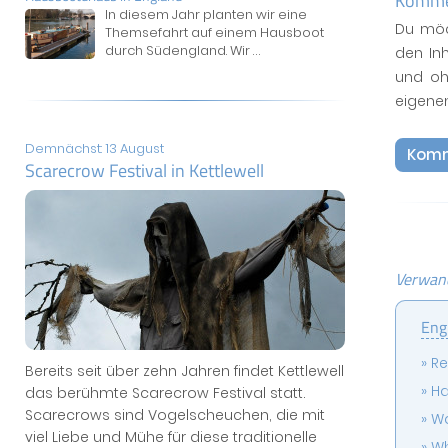
Kommen
In diesem Jahr planten wir eine
Du möc
Themsefahrt auf einem Hausboot
durch Südengland. Wir
...
den In
und oh
eigene
Demnächst: 13 August
Komm
Scarecrow Festival in Kettlewell
Verwand
Eng
Re
Bereits seit über zehn Jahren findet Kettlewell
Ha
das berühmte Scarecrow Festival statt.
Scarecrows sind Vogelscheuchen, die mit
Wa
viel Liebe und Mühe für diese traditionelle
Wh