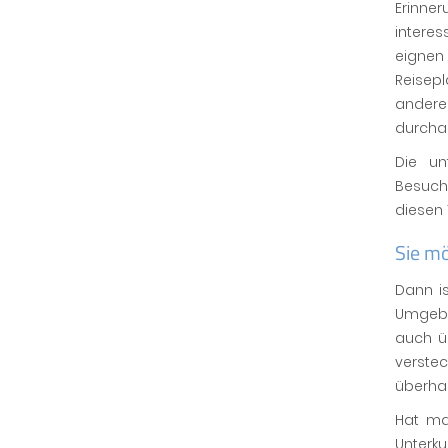
Erinne
intere
eigne
Reisepl
andere
durchau
Die un
Besuche
diesen
Sie m
Dann i
Umgebun
auch 
verstec
überhau
Hat ma
Unterku