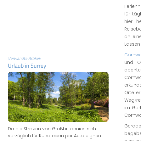
Ferienh
für tä
hier h
Reiseb
an ein
Lassen 
Cornwa
Verwandte Artikel:
und Ge
Urlaub in Surrey
abente
Cornw
erkund
Orte er
Wegkreu
im Gar
Cornwa
Gerade 
Da die Straßen von Großbritannien sich
begeben
vorzüglich für Rundreisen per Auto eignen