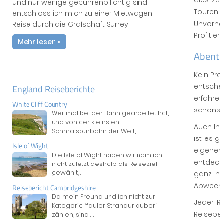
dies zu
und nur wenige gebührenpflichtig sind,
Touren
entschloss ich mich zu einer Mietwagen-
Unvorh
Reise durch die Grafschaft Surrey.
Profiti
Mehr lesen »
Abente
Kein Pr
entsche
England Reiseberichte
erfahre
White Cliff Country
schönst
Wer mal bei der Bahn gearbeitet hat,
und von der kleinsten
Auch In
Schmalspurbahn der Welt,
...
ist es 
Isle of Wight
eigen
Die Isle of Wight haben wir nämlich
entdeck
nicht zuletzt deshalb als Reiseziel
gewählt,
...
ganz n
Abwech
Reisebericht Cambridgeshire
Da mein Freund und ich nicht zur
Jeder 
Kategorie “fauler Strandurlauber”
Reisebe
zählen, sind
...