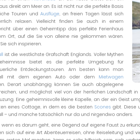
aus direkt am Meer an. Es ist nicht nur die perfekte Basis
gliche Touren und
Ausflüge
, an freien Tagen lässt sich
errlich relaxen. Vielleicht finden Sie auch in einem
ericht über einen Geheimtipp das perfekte Ferienhaus
em Ort, auf die Sie von alleine nie gekommen wären.
Sie sich inspirieren.
ll
ist die westlichste Grafschaft Englands. Voller Mythen
heimnisse bietet es die perfekte Umgebung für
uerliche Entdeckungstouren. Am besten kann man
all mit dem eigenen Auto oder dem
Mietwagen
en. Derart unabhängig können Sie auch abgelegene
reichen, und möglichst viel von der herrlichen Landschaft in
zung. Eine geheimnisvolle kleine Kapelle, an der ein Geist um
ten eines Cottage, in dem es die besten
Scones
gibt. Diese 
ll – und manche tatsächlich nur da und nirgendwo anders.
wenn es darum geht, eine Gegend auf eigene Faust zu erkunde
 sich auf eine Art Abenteuerreisen, ohne Reiseleitung und vi