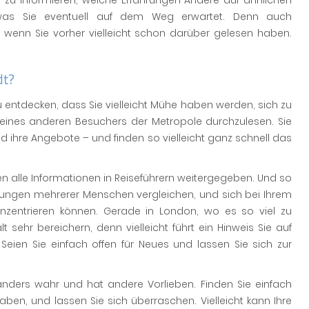
r zu informieren, welche Erfahrungen Andere auf ähnlichen
was Sie eventuell auf dem Weg erwartet. Denn auch
wenn Sie vorher vielleicht schon darüber gelesen haben.
dt?
u entdecken, dass Sie vielleicht Mühe haben werden, sich zu
t eines anderen Besuchers der Metropole durchzulesen. Sie
d ihre Angebote – und finden so vielleicht ganz schnell das
n alle Informationen in Reiseführern weitergegeben. Und so
ahrungen mehrerer Menschen vergleichen, und sich bei Ihrem
onzentrieren können. Gerade in London, wo es so viel zu
 sehr bereichern, denn vielleicht führt ein Hinweis Sie auf
eien Sie einfach offen für Neues und lassen Sie sich zur
ders wahr und hat andere Vorlieben. Finden Sie einfach
aben, und lassen Sie sich überraschen. Vielleicht kann Ihre