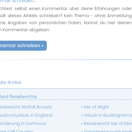
tar schreiben...
htest selbst einen Kommentar über deine Erfahrungen oder
halt dieses Artikels schreiben? Kein Thema - ohne Anmeldung
ne Angaben von persönlichen Daten, kannst du hier deinen
n Kommentar abgeben:
entar schreiben »
te Artikel:
land Reiseberichte
isebericht Norfolk Broads
Isle of Wight
usbooturlaub in England
Urlaub in Buckinghams
nderung in Dartmoor
Reisebericht Isle of Ma
ite Cliff Country
Sprachreise nach Eng