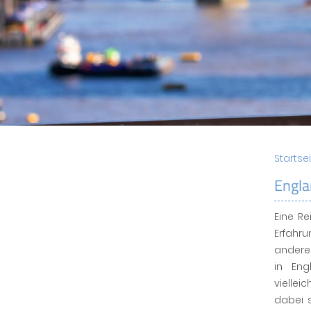
Startse
Engla
Eine R
Erfahr
anderen
in Eng
vielle
dabei s