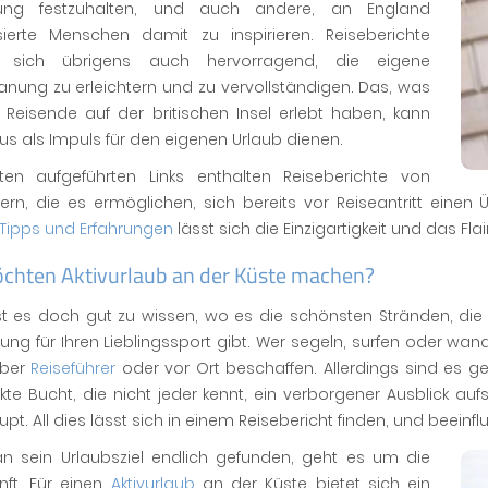
rung festzuhalten, und auch andere, an England
ssierte Menschen damit zu inspirieren. Reiseberichte
n sich übrigens auch hervorragend, die eigene
anung zu erleichtern und zu vervollständigen. Das, was
 Reisende auf der britischen Insel erlebt haben, kann
s als Impuls für den eigenen Urlaub dienen.
ten aufgeführten Links enthalten Reiseberichte von
rn, die es ermöglichen, sich bereits vor Reiseantritt einen 
Tipps und Erfahrungen
lässt sich die Einzigartigkeit und das Fl
öchten Aktivurlaub an der Küste machen?
st es doch gut zu wissen, wo es die schönsten Stränden, di
g für Ihren Lieblingssport gibt. Wer segeln, surfen oder wan
über
Reiseführer
oder vor Ort beschaffen. Allerdings sind es g
kte Bucht, die nicht jeder kennt, ein verborgener Ausblick 
pt. All dies lässt sich in einem Reisebericht finden, und beeinfl
n sein Urlaubsziel endlich gefunden, geht es um die
nft. Für einen
Aktivurlaub
an der Küste bietet sich ein