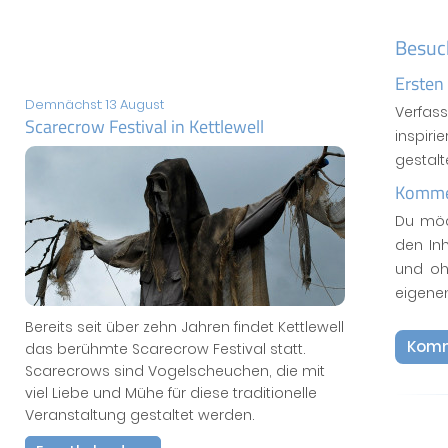
Besuc
Ersten
Demnächst: 13 August
Verfas
Scarecrow Festival in Kettlewell
inspiri
gestal
Kommen
Du möc
den In
und oh
eigene
Bereits seit über zehn Jahren findet Kettlewell
Komm
das berühmte Scarecrow Festival statt.
Scarecrows sind Vogelscheuchen, die mit
viel Liebe und Mühe für diese traditionelle
Veranstaltung gestaltet werden.