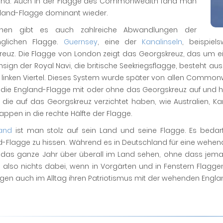
land. Auch in der Flagge des Commonwealth fand man
gland-Flagge dominant wieder.
chen gibt es auch zahlreiche Abwandlungen der
nglichen Flagge.
Guernsey
, eine der
Kanalinseln
, beispiel
reuz. Die Flagge von London zeigt das Georgskreuz, das um ein
nsign der Royal Navi, die britische Seekriegsflagge, besteht 
linken Viertel. Dieses System wurde später von allen Commonwe
die England-Flagge mit oder ohne das Georgskreuz auf und hab
 die auf das Georgskreuz verzichtet haben, wie Australien, 
ppen in die rechte Hälfte der Flagge.
and
ist man stolz auf sein Land und seine Flagge. Es bedar
-Flagge zu hissen. Während es in Deutschland für eine wehend
 das ganze Jahr über überall im Land sehen, ohne dass j
h also nichts dabei, wenn in Vorgärten und in Fenstern Flagge
gen auch im Alltag ihren Patriotismus mit der wehenden Engla