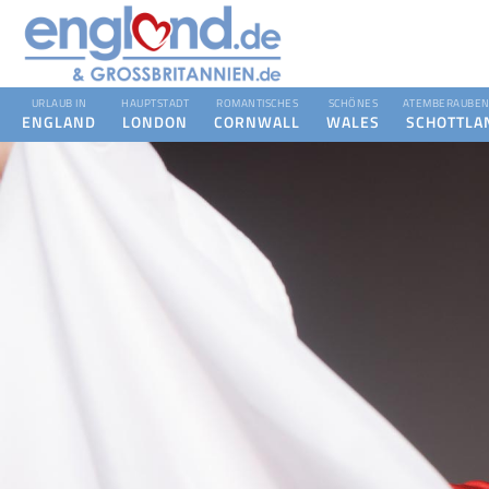
URLAUB IN
HAUPTSTADT
ROMANTISCHES
SCHÖNES
ATEMBERAUBEN
ENGLAND
LONDON
CORNWALL
WALES
SCHOTTLA