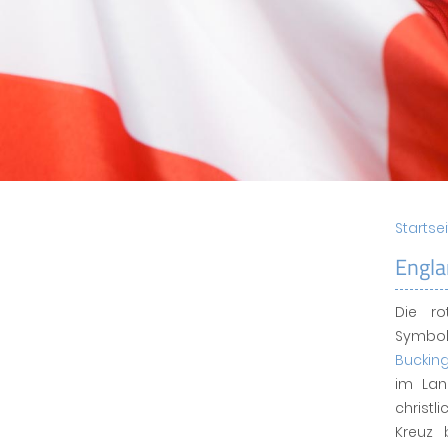
Startse
Engla
Die ro
Symbo
Buckin
im Lan
christ
Kreuz 