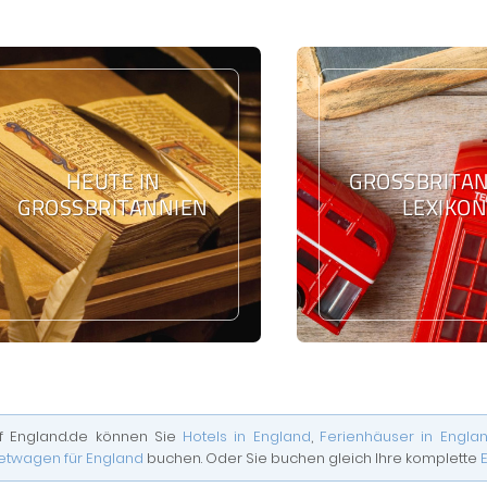
HEUTE IN
GROSSBRITANN
GROSSBRITANNIEN
EXIKON
f England.de können Sie
Hotels in England
,
Ferienhäuser in Engla
etwagen für England
buchen. Oder Sie buchen gleich Ihre komplette