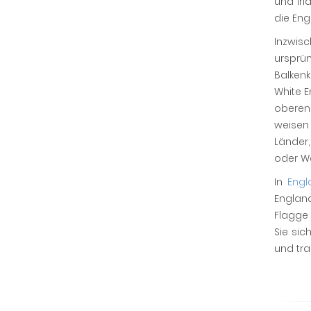
und Ir
die En
Inzwis
ursprü
Balkenk
White E
oberen 
weisen 
Länder,
oder Wa
In
Engl
England
Flagge
Sie sic
und tra