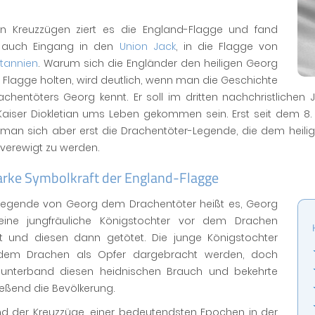
en Kreuzzügen ziert es die England-Flagge und fand
 auch Eingang in den
Union Jack
, in die Flagge von
itannien
. Warum sich die Engländer den heiligen Georg
e Flagge holten, wird deutlich, wenn man die Geschichte
achentöters Georg kennt. Er soll im dritten nachchristlichen
aiser Diokletian ums Leben gekommen sein. Erst seit dem 8. b
 man sich aber erst die Drachentöter-Legende, die dem heilig
verewigt zu werden.
tarke Symbolkraft der England-Flagge
 Legende von Georg dem Drachentöter heißt es, Georg
ine jungfräuliche Königstochter vor dem Drachen
et und diesen dann getötet. Die junge Königstochter
 dem Drachen als Opfer dargebracht werden, doch
unterband diesen heidnischen Brauch und bekehrte
eßend die Bevölkerung.
d der Kreuzzüge, einer bedeutendsten Epochen in der