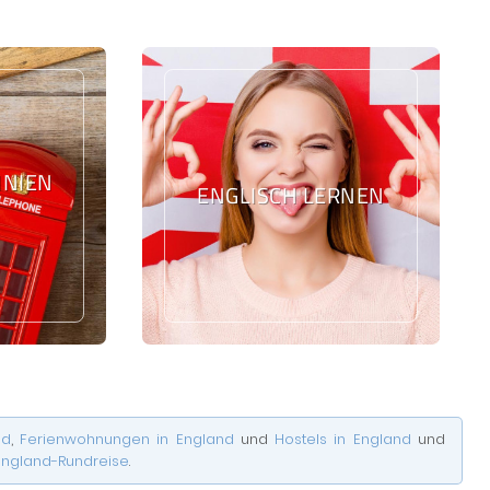
IEN L
ENGLISCH LERNEN
nd
,
Ferienwohnungen in England
und
Hostels in England
und
England-Rundreise
.