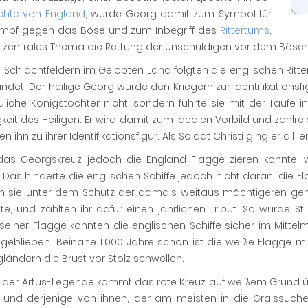
chte von England
, wurde Georg damit zum Symbol für
mpf gegen das Böse und zum Inbegriff des
Rittertums
,
 zentrales Thema die Rettung der Unschuldigen vor dem Bösen
 Schlachtfeldern im Gelobten Land folgten die englischen Rit
indet. Der heilige Georg wurde den Kriegern zur Identifikationsfig
uliche Königstochter nicht, sondern führte sie mit der Taufe in
keit des Heiligen. Er wird damit zum idealen Vorbild und zahlr
en ihn zu ihrer Identifikationsfigur. Als Soldat Christi ging er all
das Georgskreuz jedoch die England-Flagge zieren konnte, wä
 Das hinderte die englischen Schiffe jedoch nicht daran, die F
n sie unter dem Schutz der damals weitaus mächtigeren genue
te, und zahlten ihr dafür einen jährlichen Tribut. So wurde 
seiner Flagge konnten die englischen Schiffe sicher im Mittel
geblieben. Beinahe 1.000 Jahre schon ist die weiße Flagge m
ländern die Brust vor Stolz schwellen.
 der Artus-Legende kommt das rote Kreuz auf weißem Grund übri
und derjenige von ihnen, der am meisten in die Gralssuche 