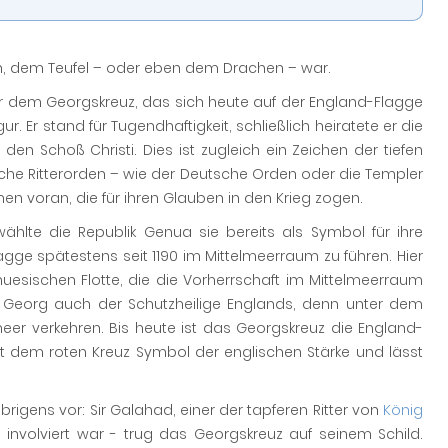
, dem Teufel – oder eben dem Drachen – war.
ter dem Georgskreuz, das sich heute auf der England-Flagge
ur. Er stand für Tugendhaftigkeit, schließlich heiratete er die
 den Schoß Christi. Dies ist zugleich ein Zeichen der tiefen
eiche Ritterorden – wie der Deutsche Orden oder die Templer
 jenen voran, die für ihren Glauben in den Krieg zogen.
hlte die Republik Genua sie bereits als Symbol für ihre
lagge spätestens seit 1190 im Mittelmeerraum zu führen. Hier
sischen Flotte, die die Vorherrschaft im Mittelmeerraum
St. Georg auch der Schutzheilige Englands, denn unter dem
meer verkehren. Bis heute ist das Georgskreuz die England-
it dem roten Kreuz Symbol der englischen Stärke und lässt
gens vor: Sir Galahad, einer der tapferen Ritter von
König
involviert war - trug das Georgskreuz auf seinem Schild.