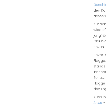
Geschi
den Ka
dessen
Auf den
wiederf
jungfrä
Gläubig
– wählt
Bevor 
Flagge.
stande
innehat
Schutz 
Flagge 
den Eng
Auch in
Artus
– 