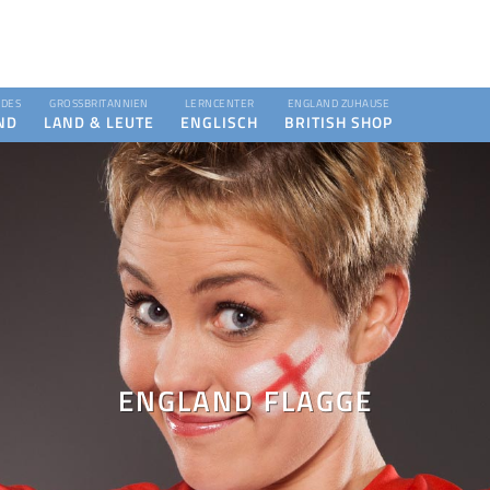
DES
GROSSBRITANNIEN
LERNCENTER
ENGLAND ZUHAUSE
ND
LAND & LEUTE
ENGLISCH
BRITISH SHOP
ENGLAND FLAGGE