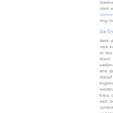
Galaha
steht 
Glasto
hing. D
Die En
Weht d
Jack, i
ist da
Irland
weißen
eine d
darauf
Englan
wiederu
Kreuz,
wird. 
symbol