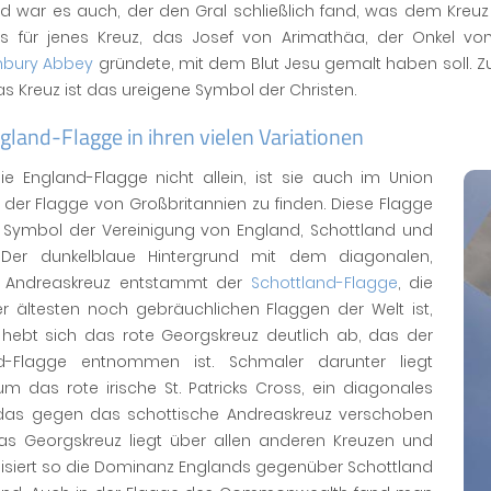
d war es auch, der den Gral schließlich fand, was dem Kreuz 
es für jenes Kreuz, das Josef von Arimathäa, der Onkel v
nbury Abbey
gründete, mit dem Blut Jesu gemalt haben soll. Zu
as Kreuz ist das ureigene Symbol der Christen.
gland-Flagge in ihren vielen Variationen
ie England-Flagge nicht allein, ist sie auch im Union
n der Flagge von Großbritannien zu finden. Diese Flagge
s Symbol der Vereinigung von England, Schottland und
: Der dunkelblaue Hintergrund mit dem diagonalen,
 Andreaskreuz entstammt der
Schottland-Flagge
, die
er ältesten noch gebräuchlichen Flaggen der Welt ist,
 hebt sich das rote Georgskreuz deutlich ab, das der
d-Flagge entnommen ist. Schmaler darunter liegt
m das rote irische St. Patricks Cross, ein diagonales
 das gegen das schottische Andreaskreuz verschoben
Das Georgskreuz liegt über allen anderen Kreuzen und
isiert so die Dominanz Englands gegenüber Schottland