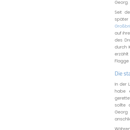
Georg.
Seit d
später
Großbr
auf ihr
des Dr
durch K
erzählt
Flagge 
Die s
In der
habe e
gerett
sollte
Georg 
anschli
Währen