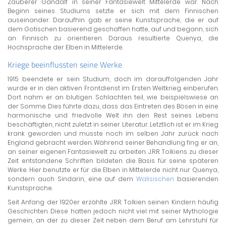
Zauberer Gandalf in seiner Fantasiewelt Mittelerde war. Nach
Beginn seines Studiums setzte er sich mit dem Finnischen
auseinander. Daraufhin gab er seine Kunstsprache, die er auf
dem Gotischen basierend geschaffen hatte, auf und begann, sich
an Finnisch zu orientieren. Daraus resultierte Quenya, die
Hochsprache der Elben in Mittelerde.
Kriege beeinflussten seine Werke
1915 beendete er sein Studium, doch im darauffolgenden Jahr
wurde er in den aktiven Frontdienst im Ersten Weltkrieg einberufen.
Dort nahm er an blutigen Schlachten teil, wie beispielswiese an
der Somme. Dies führte dazu, dass das Eintreten des Bösen in eine
harmonische und friedvolle Welt ihn den Rest seines Lebens
beschäftigten, nicht zuletzt in seiner Literatur. Letztlich ist er im Krieg
krank geworden und musste noch im selben Jahr zurück nach
England gebracht werden. Während seiner Behandlung fing er an,
an seiner eigenen Fantasiewelt zu arbeiten. J.R.R. Tolkiens zu dieser
Zeit entstandene Schriften bildeten die Basis für seine späteren
Werke. Hier benutzte er für die Elben in Mittelerde nicht nur Quenya,
sondern auch Sindarin, eine auf dem
Walisischen
basierenden
Kunstsprache.
Seit Anfang der 1920er erzählte J.R.R. Tolkien seinen Kindern häufig
Geschichten. Diese hatten jedoch nicht viel mit seiner Mythologie
gemein, an der zu dieser Zeit neben dem Beruf am Lehrstuhl für