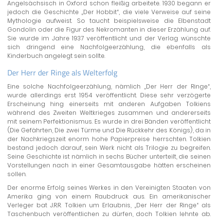
Angelsächsisch in Oxford schon fleißig arbeitete. 1930 begann er
jedoch die Geschichte „Der Hobbit“, die viele Verweise auf seine
Mythologie aufweist. So taucht beispielsweise die Elbenstadt
Gondolin oder die Figur des Nekromanten in dieser Erzählung auf.
Sie wurde im Jahre 1937 veröffentlicht und der Verlag wünschte
sich dringend eine Nachfolgeerzählung, die ebenfalls als
Kinderbuch angelegt sein sollte.
Der Herr der Ringe als Welterfolg
Eine solche Nachfolgeerzählung, nämlich „Der Herr der Ringe“,
wurde allerdings erst 1954 veröffentlicht. Diese sehr verzögerte
Erscheinung hing einerseits mit anderen Aufgaben Tolkiens
während des Zweiten Weltkrieges zusammen und andererseits
mit seinem Perfektionismus. Es wurde in drei Bänden veröffentlicht
(Die Gefährten, Die zwei Türme und Die Rückkehr des Königs), da in
der Nachkriegszeit enorm hohe Papierpreise herrschten. Tolkien
bestand jedoch darauf, sein Werk nicht als Trilogie zu begreifen.
Seine Geschichte ist nämlich in sechs Bücher unterteilt, die seinen
Vorstellungen nach in einer Gesamtausgabe hätten erscheinen
sollen.
Der enorme Erfolg seines Werkes in den Vereinigten Staaten von
Amerika ging von einem Raubdruck aus. Ein amerikanischer
Verleger bat J.R.R. Tolkien um Erlaubnis, „Der Herr der Ringe“ als
Taschenbuch veröffentlichen zu dürfen, doch Tolkien lehnte ab.