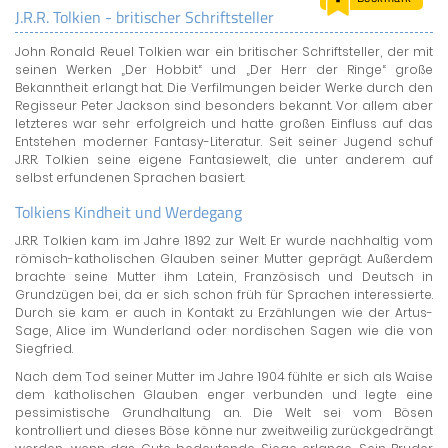
J.R.R. Tolkien - britischer Schriftsteller
LAND & LEUTE
John Ronald Reuel Tolkien war ein britischer Schriftsteller, der mit
LERNCENTER
seinen Werken „Der Hobbit“ und „Der Herr der Ringe“ große
ENGLISCH
Bekanntheit erlangt hat. Die Verfilmungen beider Werke durch den
Regisseur Peter Jackson sind besonders bekannt. Vor allem aber
ENGLAND ZUHAUSE
letzteres war sehr erfolgreich und hatte großen Einfluss auf das
BRITISH SHOP
Entstehen moderner Fantasy-Literatur. Seit seiner Jugend schuf
J.R.R. Tolkien seine eigene Fantasiewelt, die unter anderem auf
selbst erfundenen Sprachen basiert.
Tolkiens Kindheit und Werdegang
J.R.R. Tolkien kam im Jahre 1892 zur Welt. Er wurde nachhaltig vom
römisch-katholischen Glauben seiner Mutter geprägt. Außerdem
brachte seine Mutter ihm Latein, Französisch und Deutsch in
Grundzügen bei, da er sich schon früh für Sprachen interessierte.
Durch sie kam er auch in Kontakt zu Erzählungen wie der Artus-
Sage, Alice im Wunderland oder nordischen Sagen wie die von
Siegfried.
Nach dem Tod seiner Mutter im Jahre 1904 fühlte er sich als Waise
dem katholischen Glauben enger verbunden und legte eine
pessimistische Grundhaltung an. Die Welt sei vom Bösen
kontrolliert und dieses Böse könne nur zweitweilig zurückgedrängt