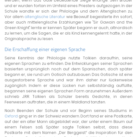
werden, wenn das Gute bedeutende Siege erlange. Sein Bruder
und er wurden fortan im Umfeld eines Priesters aufgezogen. In der
Schule wandte er sich der Philologie und dem Altenglischen zu.
Vor allem
altenglische Literatur
wie Beowulf begeisterte ihn sofort,
aber auch mittelenglische Erzählungen wie "Sir Gawain and the
Green Knight" lernte er kennen. Später begann er auch, altnordisch
zu lernen, um die Sagen, die er als Kind kennengelernt hatte, in der
Originalsprache zu lesen.
Die Erschaffung einer eigenen Sprache
Seine Kenntnis der Philologie nutzte Tolkien daraufhin, seine
eigenen Sprachen zu erfinden. Die Entwicklungen seiner Sprachen
basierten ursprünglich noch auf dem Spanischen, doch später
begann er, sie rund um Gotisch aufzubauen. Das Gotische ist eine
ausgestorbene Sprache und war ihm daher nur lückenweise
zugänglich. Indem er diese Lücken nun selbstständig auffüllte,
begannen seine eigenen Sprachen Form anzunehmen. Außerdem
schrieb J.R.R. Tolkien als Schüler bereits Gedichte, in denen
Feenwesen auftraten, die in einem Waldland tanzten.
Nach Beenden der Schule und vor Beginn seines Studiums in
Oxford
ging er in der Schweiz wandern. Dort fand er eine Postkarte,
auf der ein alter Mann abgebildet war, der unter einem Baum auf
einem Felsen saß. Später sagte Tolkien selbst, dass diese
Postkarte mit dem Namen „Der Berggeist“ die Inspiration für den