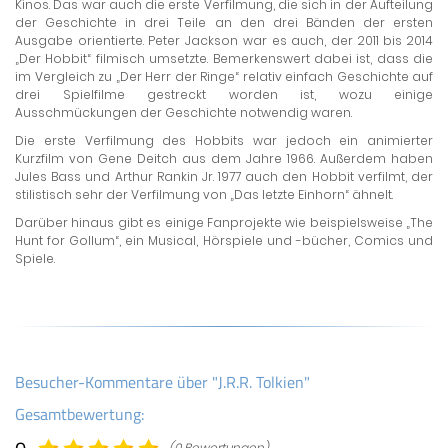
Kinos. Das war auch die erste Verfilmung, die sich in der Aufteilung
der Geschichte in drei Teile an den drei Bänden der ersten
Ausgabe orientierte. Peter Jackson war es auch, der 2011 bis 2014
„Der Hobbit“ filmisch umsetzte. Bemerkenswert dabei ist, dass die
im Vergleich zu „Der Herr der Ringe“ relativ einfach Geschichte auf
drei Spielfilme gestreckt worden ist, wozu einige
Ausschmückungen der Geschichte notwendig waren.
Die erste Verfilmung des Hobbits war jedoch ein animierter
Kurzfilm von Gene Deitch aus dem Jahre 1966. Außerdem haben
Jules Bass und Arthur Rankin Jr. 1977 auch den Hobbit verfilmt, der
stilistisch sehr der Verfilmung von „Das letzte Einhorn“ ähnelt.
Darüber hinaus gibt es einige Fanprojekte wie beispielsweise „The
Hunt for Gollum“, ein Musical, Hörspiele und -bücher, Comics und
Spiele.
Besucher-Kommentare über "J.R.R. Tolkien"
Gesamtbewertung:
(0 Bewertungen)