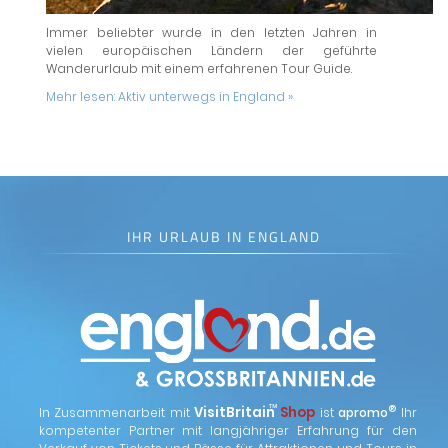
Immer beliebter wurde in den letzten Jahren in
vielen europäischen Ländern der geführte
Wanderurlaub mit einem erfahrenen Tour Guide.
Mehr lesen:
Aktiv unterwegs in England »
IHR URLAUB IN ENGLAND
™
VisitBritain
Shop
®
In Zusammenarbeit mit
ist
apromo
Ihr
kompetenter Partner mit langjähriger Erfahrung für den