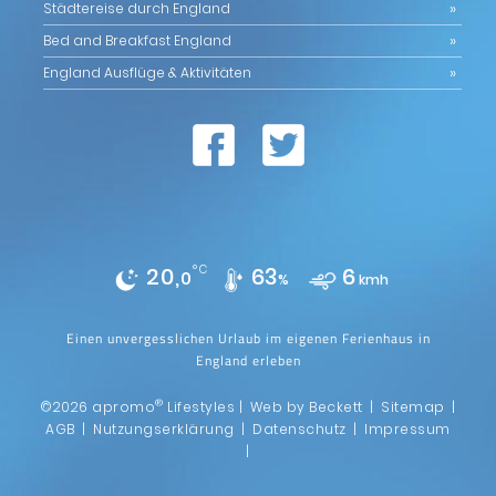
Städtereise durch England
Bed and Breakfast England
England Ausflüge & Aktivitäten
20,
°C
63
6
0
%
kmh
Einen unvergesslichen Urlaub im eigenen Ferienhaus in
England erleben
®
©2026 apromo
Lifestyles |
Web by Beckett
|
Sitemap
|
AGB
|
Nutzungserklärung
|
Datenschutz
|
Impressum
|