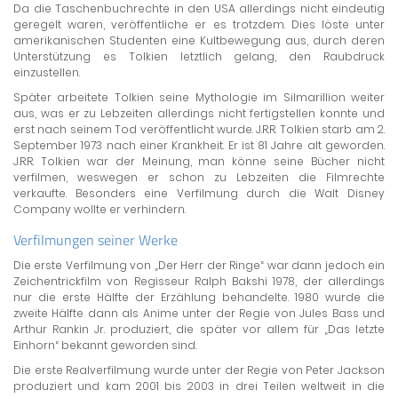
Da die Taschenbuchrechte in den USA allerdings nicht eindeutig
geregelt waren, veröffentliche er es trotzdem. Dies löste unter
amerikanischen Studenten eine Kultbewegung aus, durch deren
Unterstützung es Tolkien letztlich gelang, den Raubdruck
einzustellen.
Später arbeitete Tolkien seine Mythologie im Silmarillion weiter
aus, was er zu Lebzeiten allerdings nicht fertigstellen konnte und
erst nach seinem Tod veröffentlicht wurde. J.R.R. Tolkien starb am 2.
September 1973 nach einer Krankheit. Er ist 81 Jahre alt geworden.
J.R.R. Tolkien war der Meinung, man könne seine Bücher nicht
verfilmen, weswegen er schon zu Lebzeiten die Filmrechte
verkaufte. Besonders eine Verfilmung durch die Walt Disney
Company wollte er verhindern.
Verfilmungen seiner Werke
Die erste Verfilmung von „Der Herr der Ringe“ war dann jedoch ein
Zeichentrickfilm von Regisseur Ralph Bakshi 1978, der allerdings
nur die erste Hälfte der Erzählung behandelte. 1980 wurde die
zweite Hälfte dann als Anime unter der Regie von Jules Bass und
Arthur Rankin Jr. produziert, die später vor allem für „Das letzte
Einhorn“ bekannt geworden sind.
Die erste Realverfilmung wurde unter der Regie von Peter Jackson
produziert und kam 2001 bis 2003 in drei Teilen weltweit in die