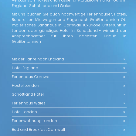
Verkauf von Tickets und Pässe für Attraktionen und Tours in
England, Schottland und Wales.
Mit uns buchen Sie auch hochwertige Ferienhäuser, Hotels,
Rundreisen, Mietwagen und Flüge nach Großbritannien. Ob
malerisches Landhaus in Cornwall, luxuriöse Unterkunft in
London oder günstiges Hotel in Schottland - wir sind der
Ansprechpartner für Ihren nächsten Urlaub in
Großbritannien.
Mit der Fähre nach England
Hotel England
Ferienhaus Cornwall
Hostel London
Schottland Hotel
Ferienhaus Wales
Hotel London
Ferienwohnung London
Bed and Breakfast Cornwall