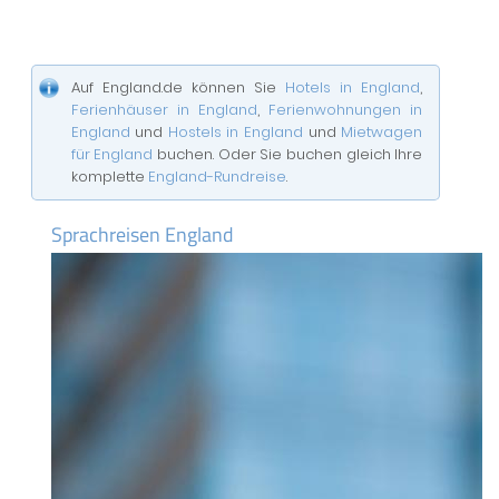
Auf England.de können Sie
Hotels in England
,
Ferienhäuser in England
,
Ferienwohnungen in
England
und
Hostels in England
und
Mietwagen
für England
buchen. Oder Sie buchen gleich Ihre
komplette
England-Rundreise
.
Sprachreisen England