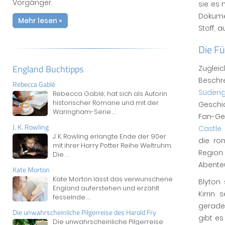
Vorgänger.
sie es
Dokume
Mehr lesen »
Stoff, 
Die F
England Buchtipps
Zugle
Besch
Rebecca Gablé
Südeng
Rebecca Gablé; hat sich als Autorin
historischer Romane und mit der
Geschic
Waringham-Serie
...
Fan-Ge
J. K. Rowling
Castle
J. K. Rowling erlangte Ende der 90er
die ro
mit ihrer Harry Potter Reihe Weltruhm.
Region 
Die
...
Abenteu
Kate Morton
Kate Morton lässt das verwunschene
Blyton 
England auferstehen und erzählt
Kirrin 
fesselnde
...
gerade
Die unwahrscheinliche Pilgerreise des Harold Fry
gibt e
Die unwahrscheinliche Pilgerreise