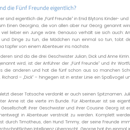
nd die Fünf Freunde eigentlich?
r sind eigentlich die „Fünf Freunde“ in Enid Blytons Kinder- 
um Einen Georgina, die von allen aber nur Georg genannt wir
e viel lieber ein Junge wäre. Genauso verhält sie sich auch: 
n und Dinge zu tun, die Mädchen nun einmal so tun, tobt de
a tapfer von einem Abenteuer ins nächste.
eren sind da die drei Geschwister Julian, Dick und Anne Kirrin. 
genannt wird, ist der Anführer der „Fünf Freunde“ und ihr Wortfüh
 als die anderen und hat die fünf schon aus so manchen Schw
 Richard – „Dick“ – hingegen ist in erster Linie ein Spaßvogel un
uletzt dieser Tatsache verdankt er auch seinen Spitznamen. Jul
er Anne ist die vierte im Bunde. Für Abenteuer ist sie eigent
 Gesellschaft ihrer Geschwister und ihrer Cousine Georg ist e
unentwegt in Abenteuer verstrickt zu werden. Komplett werde
rst durch Timotheus, den Hund Timmy, der seine Freunde imme
chschnittlichen Intelligenz überrascht. George hat ihn einmal i