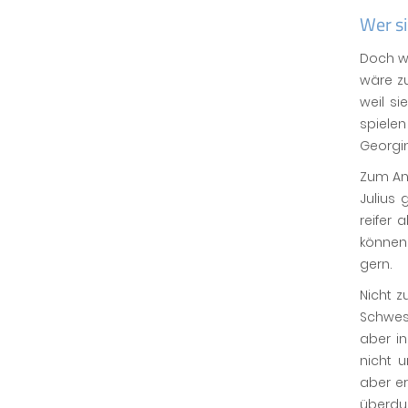
Wer si
Doch we
wäre z
weil si
spiele
Georgin
Zum And
Julius 
reifer
können.
gern.
Nicht z
Schwest
aber in
nicht 
aber e
überdur