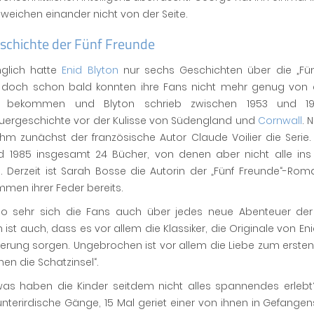
weichen einander nicht von der Seite.
eschichte der Fünf Freunde
nglich hatte
Enid Blyton
nur sechs Geschichten über die „Fün
, doch schon bald konnten ihre Fans nicht mehr genug von
e bekommen und Blyton schrieb zwischen 1953 und 1
uergeschichte vor der Kulisse von Südengland und
Cornwall
. 
m zunächst der französische Autor Claude Voilier die Serie.
nd 1985 insgesamt 24 Bücher, von denen aber nicht alle ins
. Derzeit ist Sarah Bosse die Autorin der „Fünf Freunde“-Ro
men ihrer Feder bereits.
o sehr sich die Fans auch über jedes neue Abenteuer der 
h ist auch, dass es vor allem die Klassiker, die Originale von Enid
erung sorgen. Ungebrochen ist vor allem die Liebe zum ersten
hen die Schatzinsel“.
as haben die Kinder seitdem nicht alles spannendes erlebt?
nterirdische Gänge, 15 Mal geriet einer von ihnen in Gefangen