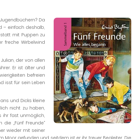
und Jugendbüchern? Da
d – einfach deshalb,
Anstatt mit Puppen zu
r freche Wirbelwind
Julian, der von allen
rer. Er ist älter und
ierigkeiten befreien
d isst für sein Leben
ians und Dicks kleine
lich nicht zu haben,
s ihr fast unmöglich,
n die „Fünf Freunde“
r wieder mit seiner
m Moor gefunden und seitdem ist er ihr treuer Begleiter. Die