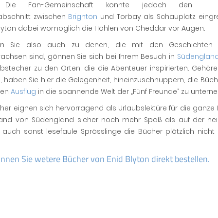
 Die Fan-Gemeinschaft konnte jedoch den
abschnitt zwischen
Brighton
und Torbay als Schauplatz eingren
Blyton dabei womöglich die Höhlen von Cheddar vor Augen.
n Sie also auch zu denen, die mit den Geschichten d
achsen sind, gönnen Sie sich bei Ihrem Besuch in
Südenglan
bstecher zu den Orten, die die Abenteuer inspirierten. Gehöre
 haben Sie hier die Gelegenheit, hineinzuschnuppern, die Büche
nen
Ausflug
in die spannende Welt der „Fünf Freunde“ zu untern
her eignen sich hervorragend als Urlaubslektüre für die ganz
and von Südengland sicher noch mehr Spaß als auf der he
 auch sonst lesefaule Sprösslinge die Bücher plötzlich nich
önnen Sie wetere Bücher von Enid Blyton direkt bestellen.