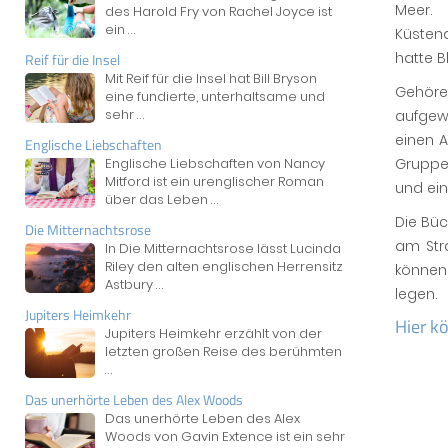
Meer.
des Harold Fry von Rachel Joyce ist
ein
...
Küsten
hatte 
Reif für die Insel
Mit Reif für die Insel hat Bill Bryson
Gehöre
eine fundierte, unterhaltsame und
sehr
...
aufgew
einen A
Englische Liebschaften
Englische Liebschaften von Nancy
Gruppe,
Mitford ist ein urenglischer Roman
und ei
über das Leben
...
Die Büc
Die Mitternachtsrose
am Str
In Die Mitternachtsrose lässt Lucinda
Riley den alten englischen Herrensitz
können
Astbury
...
legen.
Jupiters Heimkehr
Hier k
Jupiters Heimkehr erzählt von der
letzten großen Reise des berühmten
...
Das unerhörte Leben des Alex Woods
Das unerhörte Leben des Alex
Woods von Gavin Extence ist ein sehr