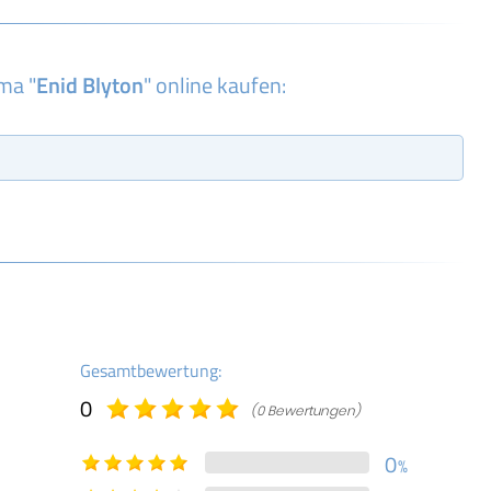
ma "
Enid Blyton
" online kaufen:
Gesamtbewertung:
0
(0 Bewertungen)
0
%