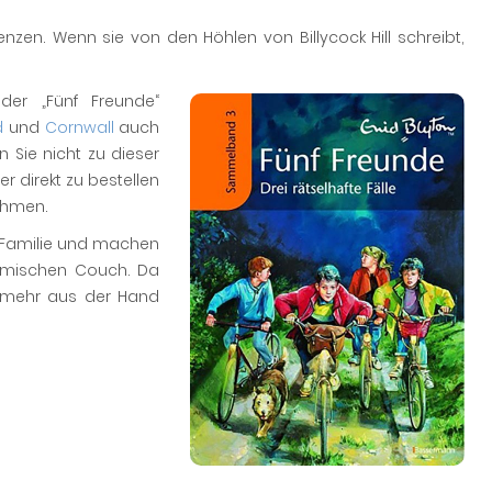
zen. Wenn sie von den Höhlen von Billycock Hill schreibt,
er „Fünf Freunde“
d
und
Cornwall
auch
n Sie nicht zu dieser
r direkt zu bestellen
ehmen.
e Familie und machen
imischen Couch. Da
t mehr aus der Hand