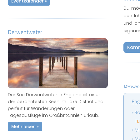
Eventkalender »
Du möc
den In
und oh
eigene
Derwentwater
Komm
Verwand
Der See Derwentwater in England ist einer
Eng
der bekanntesten Seen im Lake District und
perfekt für Wanderungen oder
Ro
Tagesausflüge im Großbritannien Urlaub.
Fü
Mehr lesen »
Mi
My