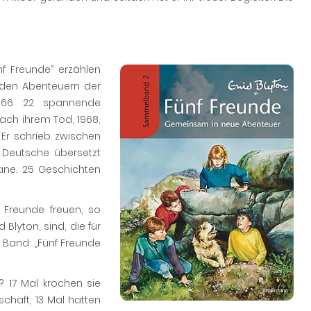
f Freunde“ erzählen
 den Abenteuern der
966 22 spannende
Nach ihrem Tod, 1968,
 Er schrieb zwischen
 Deutsche übersetzt
mane. 25 Geschichten
Freunde freuen, so
 Blyton, sind, die für
 Band: „Fünf Freunde
 17 Mal krochen sie
schaft, 13 Mal hatten