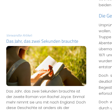
beiden 
Die G
Ursprü
wollen
Verwandte Artikel:
Trupp
Das Jahr, das zwei Sekunden brauchte
Abente
übernah
1971 u
wurden
entstam
Doch s
deutlic
Begeist
Das Jahr, das zwei Sekunden brauchte ist
erforsc
der zweite Roman von Rachel Joyce. Einmal
Doch w
mehr nimmt sie uns mit nach England. Doch
diese Geschichte ist anders als der
durch u