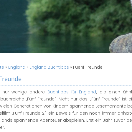
ite
»
England
»
England Buchtipps
» Fuenf Freunde
Freunde
t nur wenige andere
Buchtipps für England
, die einen ähn
uchreiche „Fünf Freunde“. Nicht nur das: „Fünf Freunde“ ist 
 vielen Generationen von Kindern spannende Lesemomente besc
elfilm „Fünf Freunde 2“, ein Beweis für den noch immer anhalt
lands spannende Abenteuer abspielen. Erst ein Jahr zuvor be
er.