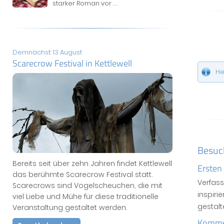
starker Roman vor
...
Demnächst: 13 August
Scarecrow Festival in Kettlewell
He
Besuc
Bereits seit über zehn Jahren findet Kettlewell
Ersten
das berühmte Scarecrow Festival statt.
Verfas
Scarecrows sind Vogelscheuchen, die mit
inspiri
viel Liebe und Mühe für diese traditionelle
gestal
Veranstaltung gestaltet werden.
Kommen