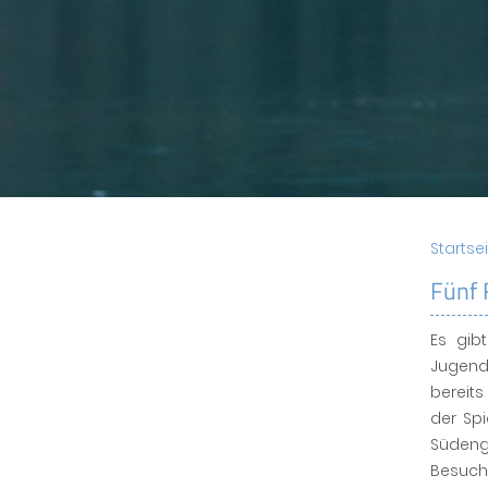
Startse
Fünf 
Es gib
Jugendb
bereits
der Spi
Südeng
Besuch