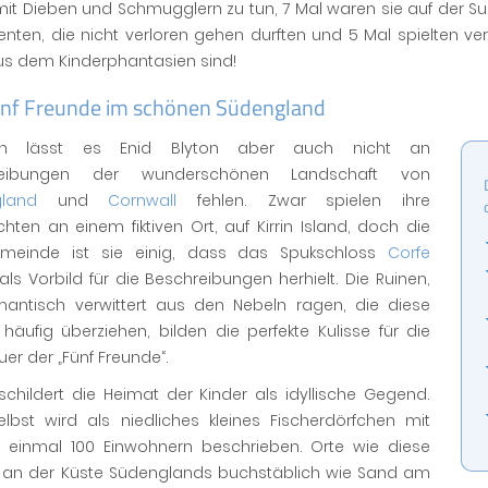
 mit Dieben und Schmugglern zu tun, 7 Mal waren sie auf der
nten, die nicht verloren gehen durften und 5 Mal spielten ve
aus dem Kinderphantasien sind!
ünf Freunde im schönen Südengland
ich lässt es Enid Blyton aber auch nicht an
reibungen der wunderschönen Landschaft von
land
und
Cornwall
fehlen. Zwar spielen ihre
hten an einem fiktiven Ort, auf Kirrin Island, doch die
meinde ist sie einig, dass das Spukschloss
Corfe
als Vorbild für die Beschreibungen herhielt. Die Ruinen,
mantisch verwittert aus den Nebeln ragen, die diese
häufig überziehen, bilden die perfekte Kulisse für die
er der „Fünf Freunde“.
schildert die Heimat der Kinder als idyllische Gegend.
selbst wird als niedliches kleines Fischerdörfchen mit
 einmal 100 Einwohnern beschrieben. Orte wie diese
s an der Küste Südenglands buchstäblich wie Sand am