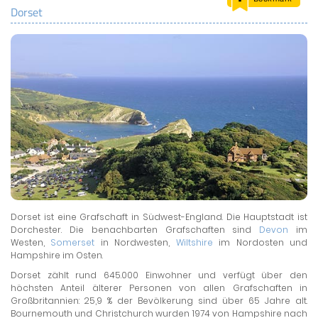
Dorset
LAND & LEUTE
LERNCENTER
ENGLISCH
ENGLAND ZUHAUSE
BRITISH SHOP
Dorset ist eine Grafschaft in Südwest-England. Die Hauptstadt ist
Dorchester. Die benachbarten Grafschaften sind
Devon
im
Westen,
Somerset
in Nordwesten,
Wiltshire
im Nordosten und
Hampshire im Osten.
Dorset zählt rund 645.000 Einwohner und verfügt über den
höchsten Anteil älterer Personen von allen Grafschaften in
Großbritannien: 25,9 % der Bevölkerung sind über 65 Jahre alt.
Bournemouth und Christchurch wurden 1974 von Hampshire nach