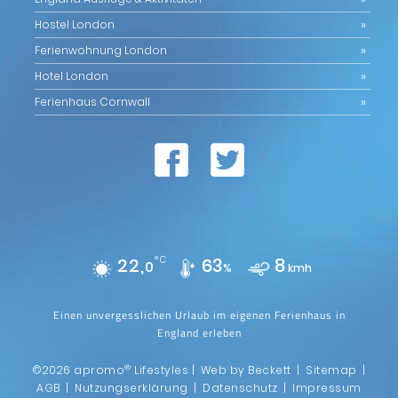
Hostel London
Ferienwohnung London
Hotel London
Ferienhaus Cornwall
22,
°C
63
8
0
%
kmh
Einen unvergesslichen Urlaub im eigenen Ferienhaus in
England erleben
®
©2026 apromo
Lifestyles |
Web by Beckett
|
Sitemap
|
AGB
|
Nutzungserklärung
|
Datenschutz
|
Impressum