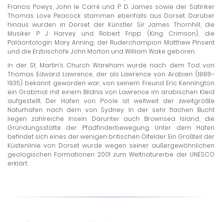
Francis Powys, John le Carré und P. D. James sowie der Satiriker
Thomas Love Peacock stammen ebenfalls aus Dorset. Darüber
hinaus wurden in Dorset der Künstler Sir James Thornhill, die
Musiker P J Harvey und Robert Fripp (King Crimson), die
Paläontologin Mary Anning, der Ruderchampion Matthew Pinsent
und die Erzbischöfe John Morton und William Wake geboren.
In der St. Martin’s Church Wareham wurde nach dem Tod von
Thomas Edward Lawrence, der als Lawrence von Arabien (1888–
1935) bekannt geworden war, von seinem Freund Eric Kennington
ein Grabmal mit einem Bildnis von Lawrence im arabischen Kleid
aufgestellt. Der Hafen von Poole ist weltweit der zweitgrößte
Naturhafen nach dem von Sydney. In der sehr flachen Bucht
liegen zahlreiche Inseln. Darunter auch Brownsea Island, die
Gründungsstätte der Pfadfinderbewegung. Unter dem Hafen
befindet sich eines der wenigen britischen Ölfelder. Ein Großteil der
Küstenlinie von Dorset wurde wegen seiner außergewöhnlichen
geologischen Formationen 2001 zum Weltnaturerbe der UNESCO
erklärt.