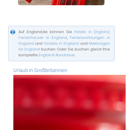
Auf England.de können Sie
Hotels in England
,
Ferienhäuser in England
,
Ferienwohnungen in
England
und
Hostels in England
und
Mietwagen
für England
buchen. Oder Sie buchen gleich Ihre
komplette
England-Rundreise
.
Urlaub in Großbritannien