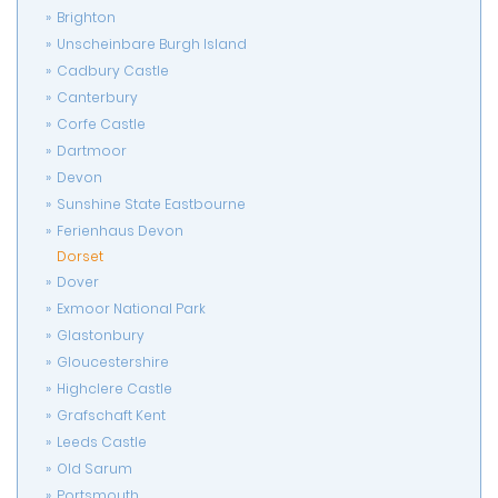
Brighton
Unscheinbare Burgh Island
Cadbury Castle
Canterbury
Corfe Castle
Dartmoor
Devon
Sunshine State Eastbourne
Ferienhaus Devon
Dorset
Dover
Exmoor National Park
Glastonbury
Gloucestershire
Highclere Castle
Grafschaft Kent
Leeds Castle
Old Sarum
Portsmouth