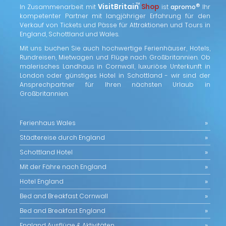
™
VisitBritain
Shop
®
In Zusammenarbeit mit
ist
apromo
Ihr
kompetenter Partner mit langjähriger Erfahrung für den
Verkauf von Tickets und Pässe für Attraktionen und Tours in
England, Schottland und Wales.
Mit uns buchen Sie auch hochwertige Ferienhäuser, Hotels,
Rundreisen, Mietwagen und Flüge nach Großbritannien. Ob
malerisches Landhaus in Cornwall, luxuriöse Unterkunft in
London oder günstiges Hotel in Schottland - wir sind der
Ansprechpartner für Ihren nächsten Urlaub in
Großbritannien.
Ferienhaus Wales
Städtereise durch England
Schottland Hotel
Mit der Fähre nach England
Hotel England
Bed and Breakfast Cornwall
Bed and Breakfast England
England Ausflüge & Aktivitäten