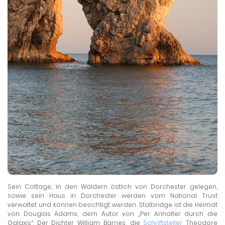
Sein Cottage, in den Wäldern östlich von Dorchester gelegen,
sowie sein Haus in Dorchester werden vom National Trust
verwaltet und können besichtigt werden. Stalbridge ist die Heimat
von Douglas Adams, dem Autor von „Per Anhalter durch die
Galaxis“. Der Dichter William Barnes, die
Schriftsteller
Theodore