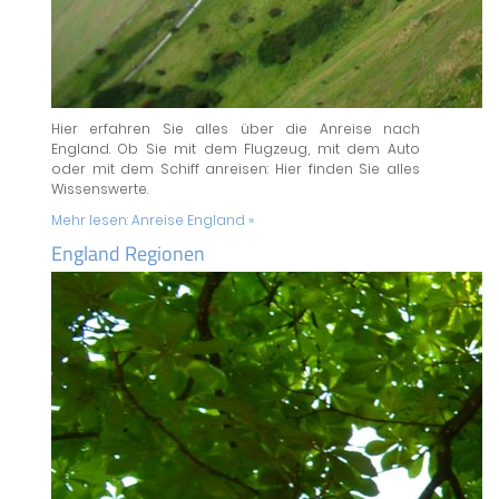
Hier erfahren Sie alles über die Anreise nach
England. Ob Sie mit dem Flugzeug, mit dem Auto
oder mit dem Schiff anreisen: Hier finden Sie alles
Wissenswerte.
Mehr lesen:
Anreise England »
England Regionen