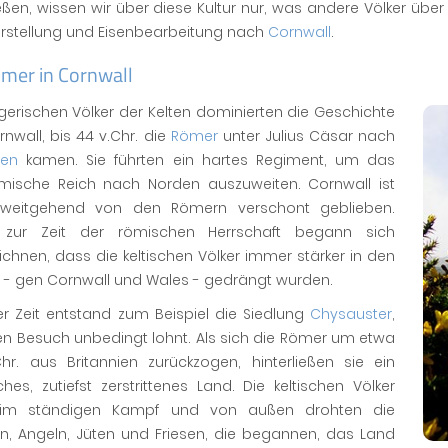
ießen, wissen wir über diese Kultur nur, was andere Völker über
erstellung und Eisenbearbeitung nach
Cornwall
.
ömer in Cornwall
egerischen Völker der Kelten dominierten die Geschichte
nwall, bis 44 v.Chr. die
Römer
unter Julius Cäsar nach
ien
kamen. Sie führten ein hartes Regiment, um das
mische Reich nach Norden auszuweiten. Cornwall ist
weitgehend von den Römern verschont geblieben.
zur Zeit der römischen Herrschaft begann sich
chnen, dass die keltischen Völker immer stärker in den
 - gen Cornwall und Wales - gedrängt wurden.
er Zeit entstand zum Beispiel die Siedlung
Chysauster
,
en Besuch unbedingt lohnt. Als sich die Römer um etwa
Chr. aus Britannien zurückzogen, hinterließen sie ein
es, zutiefst zerstrittenes Land. Die keltischen Völker
 im ständigen Kampf und von außen drohten die
n, Angeln, Jüten und Friesen, die begannen, das Land