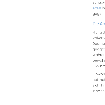
schubwe
Artus
in
gegen d
Die A
Nichtsd
Völker 
Deorha
geograp
Währen
bewahre
1072 br
Obwohl 
hat, ha
sich ih
inzwis