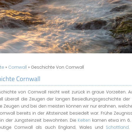
ite
»
Cornwall
» Geschichte Von Cornwall
ichte Cornwall
schichte von Cornwall reicht weit zurück in graue Vorzeiten.
l überall die Zeugen der langen Besiedlungsgeschichte der Re
 Zeugen und bei den meisten können wir nur erahnen, welche 
rnwall bereits in der Altsteinzeit besiedelt war. Frühe Zeugni
in der Jungsteinzeit bewohnten. Die
Kelten
kamen etwa im 6.
utige Cornwall als auch England, Wales und
Schottland
.