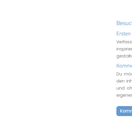
Besuc
Ersten
Verfas
inspiri
gestal
Kommen
Du möc
den In
und oh
eigene
Komm