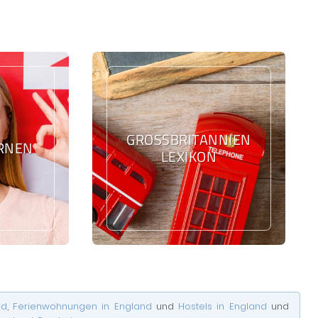
GROSSBRITANNIEN L
ERNEN
EXIKON
nd
,
Ferienwohnungen in England
und
Hostels in England
und