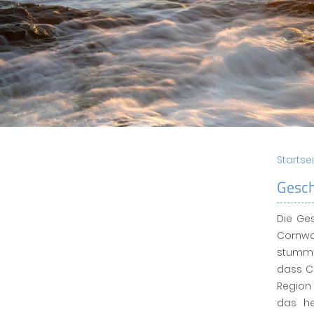
Startse
Gesch
Die Ge
Cornwal
stumme
dass Co
Region 
das he