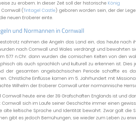
ise zu erobern. In dieser Zeit soll der historische
König
 Cornwall (
Tintagel Castle
) geboren worden sein, der der Lege
ie neuen Eroberer einte.
ngeln und Normannen in Cornwall
estotrotz nahmen die Angeln das Land ein, das heute nach ih
wurden nach Cornwall und Wales verdrängt und bewahrten sich
m 577 n.Chr. dann wurden die cornischen Kelten von den walis
hisch als auch sprachlich und kulturell zu erkennen ist. Die
d der gesamten angelsächsischen Periode schaffte es das
n. Christliche Einflüsse kamen im 5. Jahrhundert mit Missiona
achte Wilhelm der Eroberer Cornwall unter normannische Herrsc
Cornwall heute eine der 39 Grafschaften Englands ist und da
t Cornwall sich im Laufe seiner Geschichte immer einen gewis
re alte keltische Sprache und Identität bewahrt. Zwar galt die
chen gibt es jedoch Bemühungen, sie wieder zum Leben zu erw