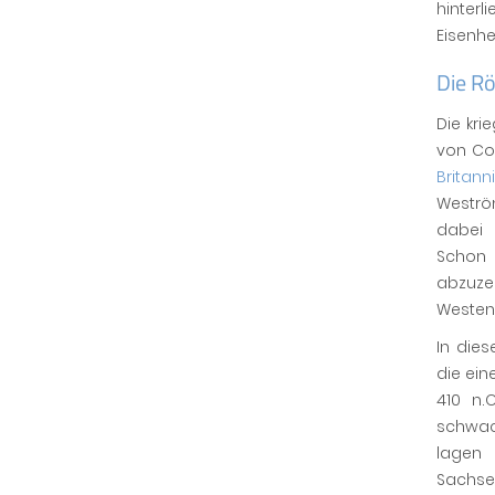
hinterl
Eisenh
Die R
Die kri
von Cor
Britann
Weströ
dabei 
Schon 
abzuzei
Westen
In dies
die ein
410 n.
schwach
lagen
Sachse