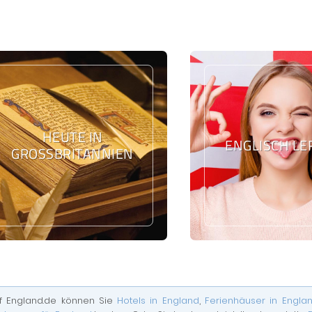
HEUTE IN
ENGLISCH L
GROSSBRITANNIEN
f England.de können Sie
Hotels in England
,
Ferienhäuser in Engla