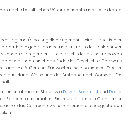
nde nach die keltischen Völker befriedete und sie im Kampf
nen England (also Angelland) genannt wird. Die keltischen
 dort ihre eigene Sprache und Kultur. In der Schlacht von
ischen Kelten getrennt – ein Bruch, der bis heute sowohl
s jedoch war noch nicht das Ende der Geschichte Cornwalls.
 Land im äußersten Südwesten, sein keltisches Erbe zu
ren aus Irland, Wales und der Bretagne nach Cornwall. Erst
haft.
mit einen ähnlichen Status wie
Devon
,
Somerset
und
Dorset
sen Sonderstatus erhalten. Bis heute haben die Cornishmen
 Sprache, das Cornische, zwischenzeitlich als ausgestorben,
ecken.