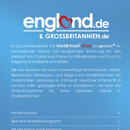
™
VisitBritain
Shop
®
In Zusammenarbeit mit
ist
apromo
Ihr
kompetenter Partner mit langjähriger Erfahrung für den
Verkauf von Tickets und Pässe für Attraktionen und Tours in
England, Schottland und Wales.
Mit uns buchen Sie auch hochwertige Ferienhäuser, Hotels,
Rundreisen, Mietwagen und Flüge nach Großbritannien. Ob
malerisches Landhaus in Cornwall, luxuriöse Unterkunft in
London oder günstiges Hotel in Schottland - wir sind der
Ansprechpartner für Ihren nächsten Urlaub in
Großbritannien.
Hostel London
Bed and Breakfast England
Mit der Fähre nach England