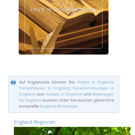
HEUTE IN GROSSBRITANNIEN
Auf England.de können Sie
Hotels in England
,
Ferienhäuser in England
,
Ferienwohnungen in
England
und
Hostels in England
und
Mietwagen
für England
buchen. Oder Sie buchen gleich Ihre
komplette
England-Rundreise
.
England Regionen