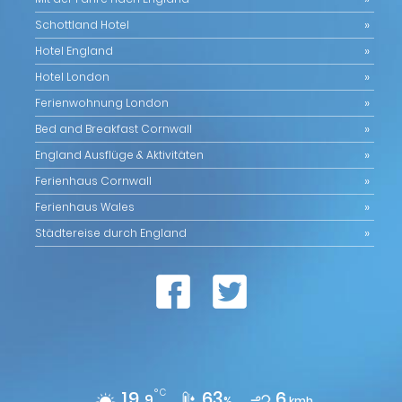
Schottland Hotel
Hotel England
Hotel London
Ferienwohnung London
Bed and Breakfast Cornwall
England Ausflüge & Aktivitäten
Ferienhaus Cornwall
Ferienhaus Wales
Städtereise durch England
19,
°C
63
6
9
%
kmh