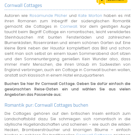
Cornwall Cottages
LAND & LEUTE
Autoren wie
Rosamunde Pilcher
und
Kate Morton
haben es mit
LERNCENTER
ihren Romanen zum Inbegriff der südenglischen Romantik
ENGLISCH
gemacht: die Cottages in
Cornwall
. Vor dem geistigen Auge
taucht beim Begriff Cottage ein romantisches, leicht verwildertes
ENGLAND ZUHAUSE
Steinhäuschen mit bunten Fensterläden und zahlreichen
BRITISH SHOP
Blumenkästen, Rosenranken und einem schönen Garten auf. Eine
kleine Bank neben der Haustür komplettiert das Bild und schon
sieht man sich selbst an einem lauen Sommerabend dort sitzen
und den Sonnenuntergang genießen. Kein Wunder also, dass
immer mehr Menschen, die ihren Urlaub im Südwesten von
England verbringen, auch ein Cottage in Cornwall buchen wollen,
anstatt sich klassisch in einem Hotel einzuquartieren.
Buchen Sie hier Ihr Cornwall Cottage. Geben Sie dafür einfach die
gewünschten Reise-Daten ein und wählen Sie aus vielen
Angeboten das Passende aus:
Romantik pur: Cornwall Cottages buchen
Die Cottages gehören auf den britischen Inseln einfach zum
Landschaftsbild dazu: Sie schmiegen sich romantisch in die
idyllische Hügellandschaften und scheinen – wie auch die wilden
Hecken, Brombeersträucher und knorrigen Bäume – einfach