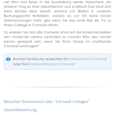
viel Herz und Seele in die Ausstattung seines Häuschens, ein
anderer mag es eher zweckdienlich und praktisch. Das lässt sich
beim Buchen aber bereits anhand von Bildern in unserem
Buchungsportal feststellen, sodass es vor Ort keine bösen
Überraschungen mehr gibt, wenn Sie das erste Mal die Tür zu
Ihrem Cottage in Cornwall öffnen.
So erleben Sie das alte Cornwall, ohne auf die Annehmlichkeiten
des modernen Lebens verzichten zu müssen. Was also könnte
besser geeignet sein, wenn Sie Ihren Urlaub im mystischen
Cornwall verbringen?
Buchen Sie bei uns außerdem Ihr
Ferienhaus in Cornwall
oder Ihre
Ferienwohnung in Cornwall
.
Besucher-Kommentare über "Cornwall Cottages"
Gesamtbewertung: