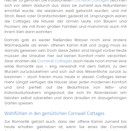
hierher zu gehören. Die traditionellen
Cornwall Cottages
zeichnen
sich vor allem dadurch aus, dass sie zumeist aus Natursteinen
errichtet wurde, die wiederum weiß getüncht wurden, und mit
Stroh, Reed oder Granitschindeln gedeckt ist. Ursprünglich waren
die Cottages die Häuser der armen Leute, von Bauern und
Fischern, die mit ihren großen Familien und manchmal auch mit
ihrem Vieh darin wohnten.
Damals gab es weder fließendes Wasser noch eine andere
Wärmequelle als einen offenen Kamin. Kalt und zugig muss es
damals gewesen sein. Doch diese Zeiten sind längst vorbei: Heute
müssen die Urlauber hier auf keinen Komfort mehr verzichten.
Zwar strahlen die
Cornwall Cottages
auch heute noch immer eine
wilde Romantik aus – eng verwandt mit dem Gefühl, zu den
Wurzeln zurückzukehren und sich auf das Wesentliche zurück zu
besinnen – doch frieren muss heute in diesen Cottages keiner
mehr. Längst verfügen die Häuser über jeden modernen Komfort
und sind perfekt auf die Bedürfnisse von Aktiv- und
Individualurlaubern angepasst, die sich ihr Abendessen am
liebsten selbst zubereiten und dann draußen im dazugehörigen
Garten speisen.
Wohlfühlen in den gemütlichen Cornwall Cottages
Zur Romantik gehört auch, dass der offene Kamin zumeist bis
heute erhalten geblieben ist, wenn Sie eines der Cornwall