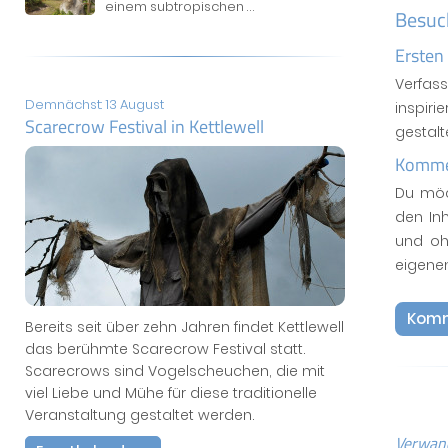
einem subtropischen
...
Besuc
Ersten
Verfas
Demnächst: 13 August
inspiri
Scarecrow Festival in Kettlewell
gestal
Kommen
Du möc
den In
und oh
eigene
Komm
Bereits seit über zehn Jahren findet Kettlewell
das berühmte Scarecrow Festival statt.
Scarecrows sind Vogelscheuchen, die mit
viel Liebe und Mühe für diese traditionelle
Veranstaltung gestaltet werden.
Verwand