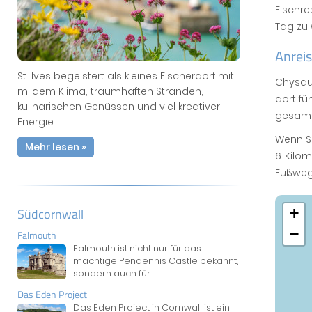
Fischre
Tag zu
Anreis
St. Ives begeistert als kleines Fischerdorf mit
Chysaus
mildem Klima, traumhaften Stränden,
dort fü
kulinarischen Genüssen und viel kreativer
gesamte
Energie.
Wenn Si
Mehr lesen »
6 Kilom
Fußweg
Südcornwall
+
−
Falmouth
Falmouth ist nicht nur für das
mächtige Pendennis Castle bekannt,
sondern auch für
...
Das Eden Project
Das Eden Project in Cornwall ist ein