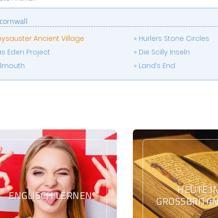
cornwall
ysauster Ancient Village
Hurlers Stone Circles
s Eden Project
Die Scilly Inseln
lmouth
Land’s End
HEUTE I
ENGLISCH LERNEN
GROSSBRITAN