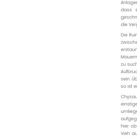
Anlage
dass e
geschn
die Ver
Die Rui
zwisch
erstaun
Mauern
zu suc
Aufbru
sein. Ü
so ist 
Chysaus
einsti
umlieg
aufgeg
hier ob
Vieh a