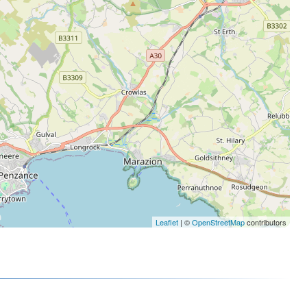
Leaflet
| ©
OpenStreetMap
contributors