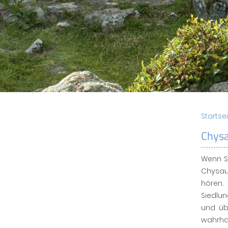
Startse
Chysa
Wenn S
Chysau
hören.
Siedlun
und üb
wahrha