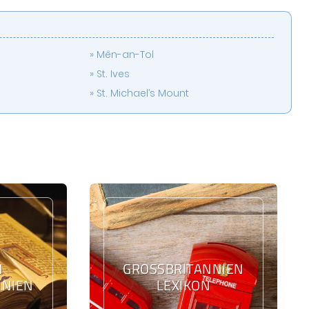
Mên-an-Tol
St. Ives
St. Michael’s Mount
N
GROSSBRITANNIEN L
NIEN
EXIKON