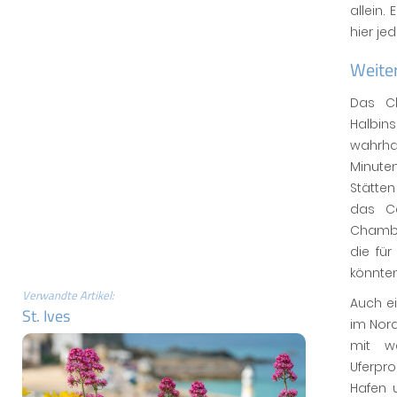
allein.
hier je
Weite
Das Ch
Halbin
wahrha
Minuten
Stätten
das Ca
Chambe
die fü
könnten
Verwandte Artikel:
Auch e
St. Ives
im Nord
mit w
Uferp
Hafen 