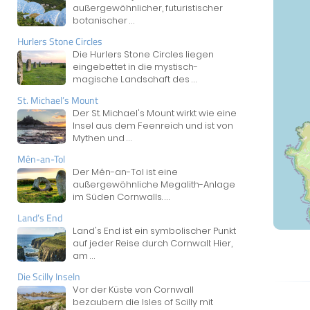
außergewöhnlicher, futuristischer
botanischer
...
Hurlers Stone Circles
Die Hurlers Stone Circles liegen
eingebettet in die mystisch-
magische Landschaft des
...
St. Michael’s Mount
Der St. Michael's Mount wirkt wie eine
Insel aus dem Feenreich und ist von
Mythen und
...
Mên-an-Tol
Der Mên-an-Tol ist eine
außergewöhnliche Megalith-Anlage
im Süden Cornwalls.
...
Land’s End
Land's End ist ein symbolischer Punkt
auf jeder Reise durch Cornwall: Hier,
am
...
Die Scilly Inseln
Vor der Küste von Cornwall
bezaubern die Isles of Scilly mit