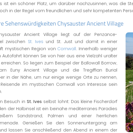
 Es ist ein schöner Platz, um darüber nachzusinnen, was die 
doch in der Regel vom freundlichen und sehr kompetenten Pers
re Sehenswürdigkeiten Chysauster Ancient Village
ysauster Ancient Village liegt auf der Penzance-
sel zwischen
St. Ives
und St. Just und damit in einer
ft mystischen Region von
Cornwall
. Innerhalb weniger
 Autofahrt können Sie von hier aus eine Vielzahl uralter
 erreichen. So liegen zum Beispiel der Ballowall Borrow,
rn Euny Ancient Village und die Tregiffian Burial
r in der Nähe, um nur einige wenige Orte zu nennen,
r Reisende im mystischen Cornwall von Interesse sein
.
in Besuch in
St. Ives
selbst lohnt: Das kleine Fischerdorf
en der Halbinsel ist ein beinahe mediterranes Paradies
eißem Sandstrand, Palmen und einer herrlichen
romenade. Genießen Sie den Sonnenuntergang am
und lassen Sie anschließend den Abend in einem der