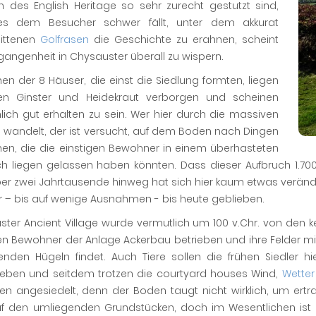
n des English Heritage so sehr zurecht gestutzt sind,
s dem Besucher schwer fällt, unter dem akkurat
ittenen
Golfrasen
die Geschichte zu erahnen, scheint
gangenheit in Chysauster überall zu wispern.
nen der 8 Häuser, die einst die Siedlung formten, liegen
en Ginster und Heidekraut verborgen und scheinen
lich gut erhalten zu sein. Wer hier durch die massiven
 wandelt, der ist versucht, auf dem Boden nach Dingen
hen, die die einstigen Bewohner in einem überhasteten
ch liegen gelassen haben könnten. Dass dieser Aufbruch 1.700
ber zwei Jahrtausende hinweg hat sich hier kaum etwas veränd
er – bis auf wenige Ausnahmen - bis heute geblieben.
ter Ancient Village wurde vermutlich um 100 v.Chr. von den 
gen Bewohner der Anlage Ackerbau betrieben und ihre Felder m
enden Hügeln findet. Auch Tiere sollen die frühen Siedler
eben und seitdem trotzen die courtyard houses Wind,
Wetter
en angesiedelt, denn der Boden taugt nicht wirklich, um ertr
uf den umliegenden Grundstücken, doch im Wesentlichen ist 