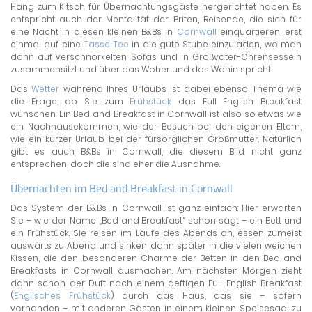
Hang zum Kitsch für Übernachtungsgäste hergerichtet haben. Es
entspricht auch der Mentalität der Briten, Reisende, die sich für
eine Nacht in diesen kleinen B&Bs in
Cornwall
einquartieren, erst
einmal auf eine
Tasse Tee
in die gute Stube einzuladen, wo man
dann auf verschnörkelten Sofas und in Großvater-Ohrensesseln
zusammensitzt und über das Woher und das Wohin spricht.
Das
Wetter
während Ihres Urlaubs ist dabei ebenso Thema wie
die Frage, ob Sie zum
Frühstück
das Full English Breakfast
wünschen. Ein Bed and Breakfast in Cornwall ist also so etwas wie
ein Nachhausekommen, wie der Besuch bei den eigenen Eltern,
wie ein kurzer Urlaub bei der fürsorglichen Großmutter. Natürlich
gibt es auch B&Bs in Cornwall, die diesem Bild nicht ganz
entsprechen, doch die sind eher die Ausnahme.
Übernachten im Bed and Breakfast in Cornwall
Das System der B&Bs in Cornwall ist ganz einfach: Hier erwarten
Sie – wie der Name „Bed and Breakfast“ schon sagt – ein Bett und
ein Frühstück. Sie reisen im Laufe des Abends an, essen zumeist
auswärts zu Abend und sinken dann später in die vielen weichen
Kissen, die den besonderen Charme der Betten in den Bed and
Breakfasts in Cornwall ausmachen. Am nächsten Morgen zieht
dann schon der Duft nach einem deftigen Full English Breakfast
(
Englisches Frühstück
) durch das Haus, das sie – sofern
vorhanden – mit anderen Gästen in einem kleinen Speisesaal zu