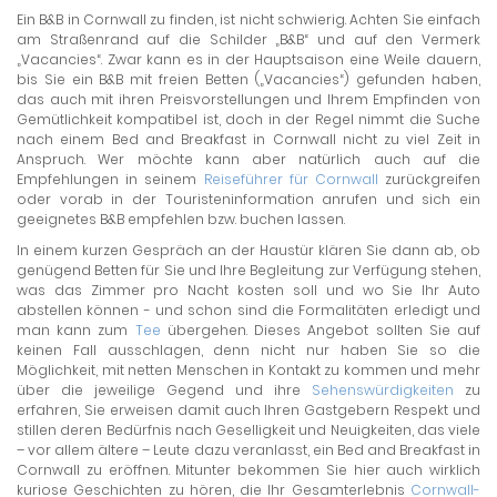
Ein B&B in Cornwall zu finden, ist nicht schwierig. Achten Sie einfach
am Straßenrand auf die Schilder „B&B“ und auf den Vermerk
„Vacancies“. Zwar kann es in der Hauptsaison eine Weile dauern,
bis Sie ein B&B mit freien Betten („Vacancies“) gefunden haben,
das auch mit ihren Preisvorstellungen und Ihrem Empfinden von
Gemütlichkeit kompatibel ist, doch in der Regel nimmt die Suche
nach einem Bed and Breakfast in Cornwall nicht zu viel Zeit in
Anspruch. Wer möchte kann aber natürlich auch auf die
Empfehlungen in seinem
Reiseführer für Cornwall
zurückgreifen
oder vorab in der Touristeninformation anrufen und sich ein
geeignetes B&B empfehlen bzw. buchen lassen.
In einem kurzen Gespräch an der Haustür klären Sie dann ab, ob
genügend Betten für Sie und Ihre Begleitung zur Verfügung stehen,
was das Zimmer pro Nacht kosten soll und wo Sie Ihr Auto
abstellen können - und schon sind die Formalitäten erledigt und
man kann zum
Tee
übergehen. Dieses Angebot sollten Sie auf
keinen Fall ausschlagen, denn nicht nur haben Sie so die
Möglichkeit, mit netten Menschen in Kontakt zu kommen und mehr
über die jeweilige Gegend und ihre
Sehenswürdigkeiten
zu
erfahren, Sie erweisen damit auch Ihren Gastgebern Respekt und
stillen deren Bedürfnis nach Geselligkeit und Neuigkeiten, das viele
– vor allem ältere – Leute dazu veranlasst, ein Bed and Breakfast in
Cornwall zu eröffnen. Mitunter bekommen Sie hier auch wirklich
kuriose Geschichten zu hören, die Ihr Gesamterlebnis
Cornwall-