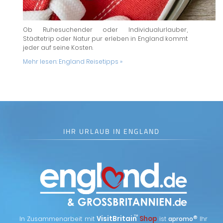
Ob Ruhesuchender oder Individualurlauber,
Städtetrip oder Natur pur erleben in England kommt
jeder auf seine Kosten.
Mehr lesen:
England Reisetipps »
IHR URLAUB IN ENGLAND
™
VisitBritain
Shop
®
In Zusammenarbeit mit
ist
apromo
Ihr