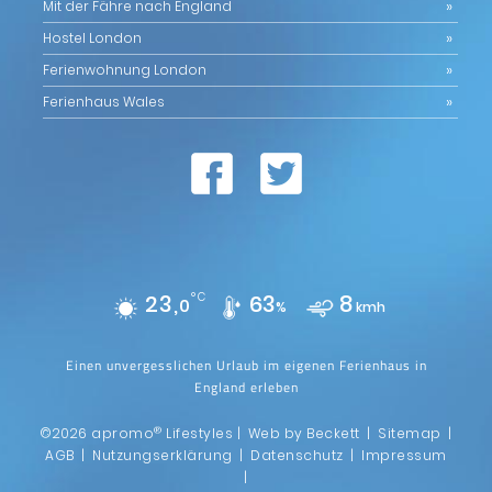
Mit der Fähre nach England
Hostel London
Ferienwohnung London
Ferienhaus Wales
23,
°C
63
8
0
%
kmh
Einen unvergesslichen Urlaub im eigenen Ferienhaus in
England erleben
®
©2026 apromo
Lifestyles |
Web by Beckett
|
Sitemap
|
AGB
|
Nutzungserklärung
|
Datenschutz
|
Impressum
|