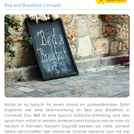
Bed and Breakfast Cornwall
LAND & LEUTE
LERNCENTER
ENGLISCH
ENGLAND ZUHAUSE
BRITISH SHOP
Nichts ist so typisch für einen Urlaub im südwestlichsten Zipfel
Englands wie eine Übernachtung im Bed and Breakfast in
Cornwall. Das B&B ist eine typisch britische Erfindung und das
spürt man sofort: In keinem anderen Land Europas würde man so
herzlich in fremden Häusern begrüßt werden, wo nette, zumeist
ältere Herrschaften leer stehende Zimmer liebevoll und mit viel