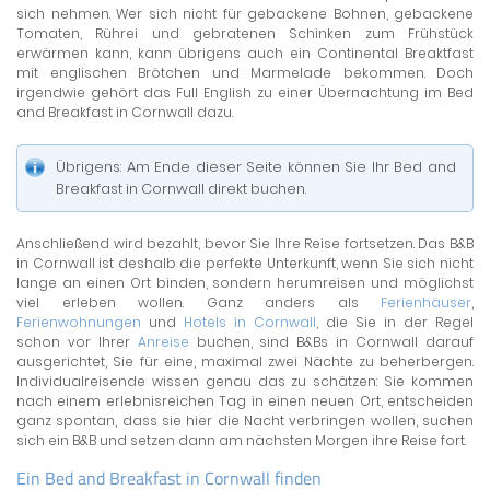
sich nehmen. Wer sich nicht für gebackene Bohnen, gebackene
Tomaten, Rührei und gebratenen Schinken zum Frühstück
erwärmen kann, kann übrigens auch ein Continental Breaktfast
mit englischen Brötchen und Marmelade bekommen. Doch
irgendwie gehört das Full English zu einer Übernachtung im Bed
and Breakfast in Cornwall dazu.
Übrigens: Am Ende dieser Seite können Sie Ihr Bed and
Breakfast in Cornwall direkt buchen.
Anschließend wird bezahlt, bevor Sie Ihre Reise fortsetzen. Das B&B
in Cornwall ist deshalb die perfekte Unterkunft, wenn Sie sich nicht
lange an einen Ort binden, sondern herumreisen und möglichst
viel erleben wollen. Ganz anders als
Ferienhäuser
,
Ferienwohnungen
und
Hotels in Cornwall
, die Sie in der Regel
schon vor Ihrer
Anreise
buchen, sind B&Bs in Cornwall darauf
ausgerichtet, Sie für eine, maximal zwei Nächte zu beherbergen.
Individualreisende wissen genau das zu schätzen: Sie kommen
nach einem erlebnisreichen Tag in einen neuen Ort, entscheiden
ganz spontan, dass sie hier die Nacht verbringen wollen, suchen
sich ein B&B und setzen dann am nächsten Morgen ihre Reise fort.
Ein Bed and Breakfast in Cornwall finden