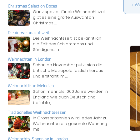
We
Christmas Selection Boxes
Ganz speziell für die Weihnachtszeit
gibt es eine große Auswahl an
Christmas
...
Die Vorweihnachtszeit
Die Weihnachtszeit ist bekanntlich
die Zeit des Schlemmens und
Sündigens. In
...
Weihnachten in London
Schon ab November putzt sich die
britische Metropole festlich heraus
und erstrahlt im
...
Weihnachtliche Melodien
Schon mehr als 1000 Jahre werden in
England wie auch Deutschland
beliebte,
...
Traditionelles Weihnachtsessen
In Grossbritannien wird jedes Jahr zu
Weihnachten die gesamte Wohnung
mit
...
Weihnachts-Shopping in London