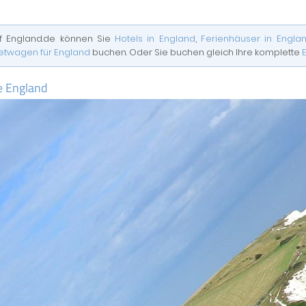
f England.de können Sie
Hotels in England
,
Ferienhäuser in Engla
etwagen für England
buchen. Oder Sie buchen gleich Ihre komplette
e England