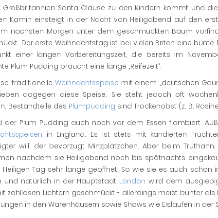
n Großbritannien Santa Clause zu den Kindern kommt und die 
en Kamin einsteigt in der Nacht von Heiligabend auf den ers
m nächsten Morgen unter dem geschmückten Baum vorfinde
ckt. Der erste Weihnachtstag ist bei vielen Briten eine bunte 
nkt einer langen Vorbereitungszeit, die bereits im Nov
e Plum Pudding braucht eine lange „Reifezeit“.
se traditionelle
Weihnachtsspeise
mit einem „deutschen Gaumen
 lieben dagegen diese Speise. Sie steht jedoch oft woche
en. Bestandteile des
Plumpudding
sind Trockenobst (z. B. Rosin
rd der Plum Pudding auch noch vor dem Essen flambiert. Auß
chtsspeisen
in England. Es ist stets mit kandierten Früch
gter will, der bevorzugt Minzplätzchen. Aber beim Truthahn,
en nachdem sie Heiligabend noch bis spätnachts eingekauf
 Heiligen Tag sehr lange geöffnet. So wie sie es auch schon 
n und natürlich in der Hauptstadt
London
wird dem ausgieb
t zahllosen Lichtern geschmückt - allerdings meist bunter als 
lungen in den Warenhäusern sowie Shows wie Eislaufen in der S