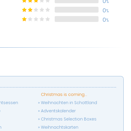
0
%
0
%
0
%
Christmas is coming...
chtsessen
Weihnachten in Schottland
e
Adventskalender
Christmas Selection Boxes
n
Weihnachtskarten