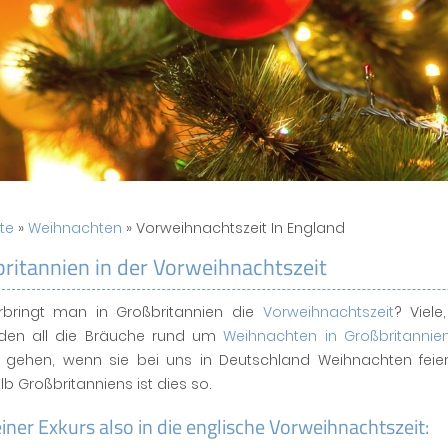
ite
»
Weihnachten
» Vorweihnachtszeit In England
ritannien in der Vorweihnachtszeit
rbringt man in Großbritannien die
Vorweihnachtszeit
? Viel
den all die Bräuche rund um
Weihnachten in Großbritannie
h gehen, wenn sie bei uns in Deutschland Weihnachten feier
lb Großbritanniens ist dies so.
einer Exkurs also in die englische Vorweihnachtszeit: