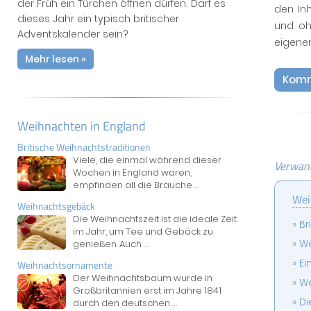
der Früh ein Türchen öffnen dürfen. Darf es
den In
dieses Jahr ein typisch britischer
und oh
Adventskalender sein?
eigene
Mehr lesen »
Komm
Weihnachten in England
Britische Weihnachtstraditionen
Viele, die einmal während dieser
Verwand
Wochen in England waren,
empfinden all die Bräuche
...
Wei
Weihnachtsgebäck
Die Weihnachtszeit ist die ideale Zeit
Br
im Jahr, um Tee und Gebäck zu
We
genießen. Auch
...
Ei
Weihnachtsornamente
Der Weihnachtsbaum wurde in
We
Großbritannien erst im Jahre 1841
Di
durch den deutschen
...