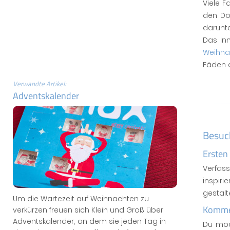
Viele F
den Dö
darunte
Das In
Weihna
Fäden 
Verwandte Artikel:
Adventskalender
Besuc
Ersten
Verfas
inspiri
gestal
Um die Wartezeit auf Weihnachten zu
Kommen
verkürzen freuen sich Klein und Groß über
Adventskalender, an dem sie jeden Tag in
Du möc