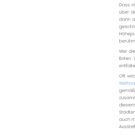
Dass i
über d
dann a
geschmü
Höhepu
berühmt
Wer die
Briten
entfalt
Oft wi
Weihna
gemäßi
zusamm
diesem
Städte
auch mi
Ausstel