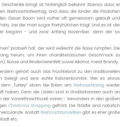
Geschenke bringt ist hinlänglich bekannt. Ebenso dass er
ten Weihnachtsfeiertag. Und dass die Kinder die Päckchen
n. Dieser Baum wird vorher oft gemeinsam gekauft und
Party, bei der man sogar Partyhütchen trägt. Und es ist der
ember begann - und zwar Anfang November, denn der so
“ probiert hat, der wird vielleicht die Nase rümpfen. Die
nlang herum, um ihren charakteristischen Geschmack zu
en), Nüsse und Rindernierenfett sowie Alkohol, meist Brandy.
erdem gehört auch das Früchtebrot zu den traditionellen
ten belegt und eine echte Kalorienbombe. Wer es etwas
 dem „Turkey“ sitzen die Briten am
Weihnachtstag
wieder
t haben. Denn die Läden sind in Großbritannien auch an
in der Vorweihnachtszeit waren - besonders in den großen
igen
Christmas Shopping
gefrönt. Die Städte sind natürlich
hierzulande. Anstatt
Weihnachtsmärkten
gibt es eher große
tadt etc.