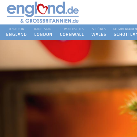
URLAUB IN
HAUPTSTADT
ROMANTISCHES
SCHÖNES
ATEMBERAUBEN
ENGLAND
LONDON
CORNWALL
WALES
SCHOTTLA