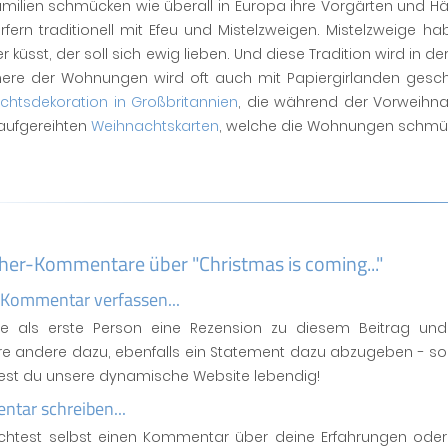
amilien schmücken wie überall in Europa ihre Vorgärten und Häu
rfern traditionell mit Efeu und Mistelzweigen. Mistelzweige 
r küsst, der soll sich ewig lieben. Und diese Tradition wird in
nere der Wohnungen wird oft auch mit Papiergirlanden geschmü
chtsdekoration in Großbritannien
, die während der Vorweihna
aufgereihten
Weihnachtskarten
, welche die Wohnungen schmüc
her-Kommentare über "Christmas is coming..."
 Kommentar verfassen...
se als erste Person eine Rezension zu diesem Beitrag und
ere andere dazu, ebenfalls ein Statement dazu abzugeben - so
test du unsere dynamische Website lebendig!
tar schreiben...
htest selbst einen Kommentar über deine Erfahrungen oder