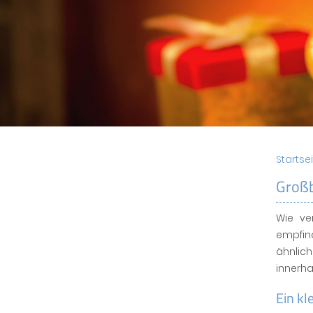
Startse
Großb
Wie ve
empfin
ähnlic
innerha
Ein kl