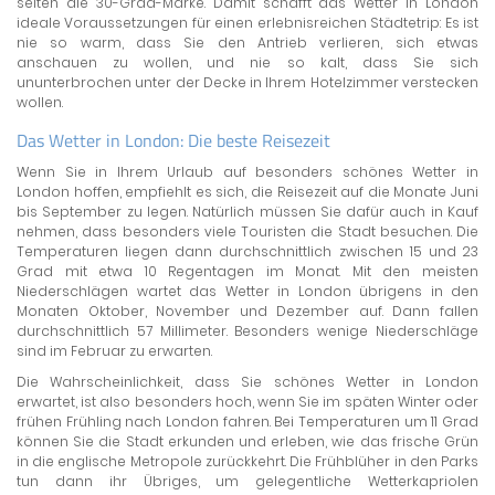
selten die 30-Grad-Marke. Damit schafft das Wetter in London
ideale Voraussetzungen für einen erlebnisreichen Städtetrip: Es ist
nie so warm, dass Sie den Antrieb verlieren, sich etwas
anschauen zu wollen, und nie so kalt, dass Sie sich
ununterbrochen unter der Decke in Ihrem Hotelzimmer verstecken
wollen.
Das Wetter in London: Die beste Reisezeit
Wenn Sie in Ihrem Urlaub auf besonders schönes Wetter in
London hoffen, empfiehlt es sich, die Reisezeit auf die Monate Juni
bis September zu legen. Natürlich müssen Sie dafür auch in Kauf
nehmen, dass besonders viele Touristen die Stadt besuchen. Die
Temperaturen liegen dann durchschnittlich zwischen 15 und 23
Grad mit etwa 10 Regentagen im Monat. Mit den meisten
Niederschlägen wartet das Wetter in London übrigens in den
Monaten Oktober, November und Dezember auf. Dann fallen
durchschnittlich 57 Millimeter. Besonders wenige Niederschläge
sind im Februar zu erwarten.
Die Wahrscheinlichkeit, dass Sie schönes Wetter in London
erwartet, ist also besonders hoch, wenn Sie im späten Winter oder
frühen Frühling nach London fahren. Bei Temperaturen um 11 Grad
können Sie die Stadt erkunden und erleben, wie das frische Grün
in die englische Metropole zurückkehrt. Die Frühblüher in den Parks
tun dann ihr Übriges, um gelegentliche Wetterkapriolen