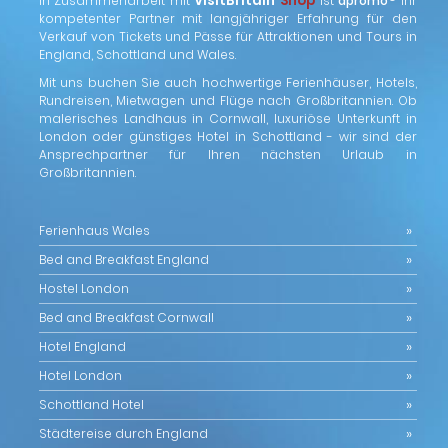
VisitBritain
Shop
In Zusammenarbeit mit
ist
apromo
Ihr
kompetenter Partner mit langjähriger Erfahrung für den
Verkauf von Tickets und Pässe für Attraktionen und Tours in
England, Schottland und Wales.
Mit uns buchen Sie auch hochwertige Ferienhäuser, Hotels,
Rundreisen, Mietwagen und Flüge nach Großbritannien. Ob
malerisches Landhaus in Cornwall, luxuriöse Unterkunft in
London oder günstiges Hotel in Schottland - wir sind der
Ansprechpartner für Ihren nächsten Urlaub in
Großbritannien.
Ferienhaus Wales
Bed and Breakfast England
Hostel London
Bed and Breakfast Cornwall
Hotel England
Hotel London
Schottland Hotel
Städtereise durch England