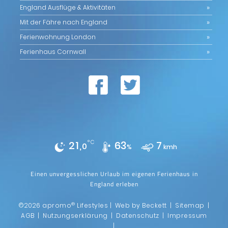
England Ausflüge & Aktivitäten
Mit der Fähre nach England
Ferienwohnung London
Ferienhaus Cornwall
21,
°C
63
7
0
%
kmh
Einen unvergesslichen Urlaub im eigenen Ferienhaus in
England erleben
®
©2026 apromo
Lifestyles |
Web by Beckett
|
Sitemap
|
AGB
|
Nutzungserklärung
|
Datenschutz
|
Impressum
|