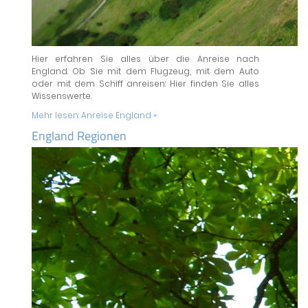
Hier erfahren Sie alles über die Anreise nach
England. Ob Sie mit dem Flugzeug, mit dem Auto
oder mit dem Schiff anreisen: Hier finden Sie alles
Wissenswerte.
Mehr lesen:
Anreise England »
England Regionen