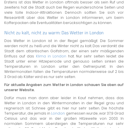
Erstens ist das Wetter in London oftmals besser als sein Ruf und
zweitens hat die Stadt auch bei Regen wunderschöne Seiten und
viele tolle Indoor-Attraktionen. Dennoch sollten Sie sich vor
Reiseantritt über das Wetter in London informieren, um beim
Kofferpacken alle Eventualitäten berücksichtigen zu können.
Nicht zu kalt, nicht zu warm: Das Wetter in London
Das Wetter in London ist in der Regel gemäßigt: Die Sommer
werden nicht zu heiß und die Winter nicht zu kalt. Das verdankt die
Stadt dem atlantischen Golfstrom, der einen sehr mäßigenden
Einfluss auf das
Klima in London
hat. Nur sehr selten leidet die
Stadt unter einer Hitzeperiode und genauso selten sinken die
Temperaturen in London unter den Gefrierpunkt. In den
Wintermonaten fallen die Temperaturen normalerweise auf 2 bis
3 Grad ab. Kälter wird es nur sehr selten.
Für aktuelle Angaben zum Wetter in London schauen Sie oben auf
unserer Website.
Dafür muss man dann aber leider in Kauf nehmen, dass das
Wetter in London in den Wintermonaten in der Regel grau und
regnerisch ist. Schnee gibt es hier nur sehr selten. Die höchste
Temperatur, die jemals in
London
gemessen wurde, war 37,9 Grad
Celsius und das war in der großen Hitzewelle von 2003. In
normalen Sommern übersteigen die Temperaturen nur sehr