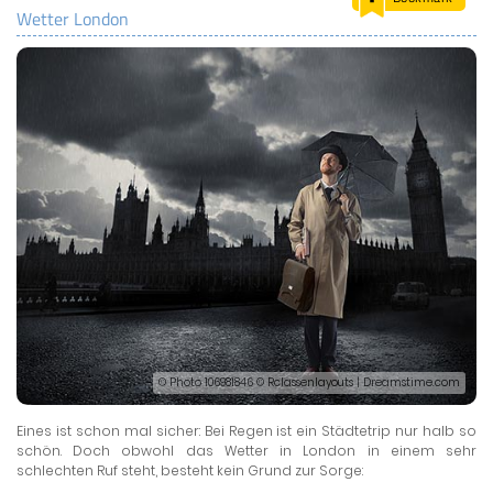
Wetter London
LAND & LEUTE
LERNCENTER
ENGLISCH
ENGLAND ZUHAUSE
BRITISH SHOP
© Photo 106981846 © Rclassenlayouts | Dreamstime.com
Eines ist schon mal sicher: Bei Regen ist ein Städtetrip nur halb so
schön. Doch obwohl das Wetter in London in einem sehr
schlechten Ruf steht, besteht kein Grund zur Sorge: