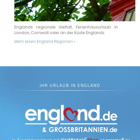
Englands regionale Vielfalt, Ferienhausurlaub in
London, Cornwall oder an der Küste Englands
Mehr lesen:
England Regionen »
IHR URLAUB IN ENGLAND
™
®