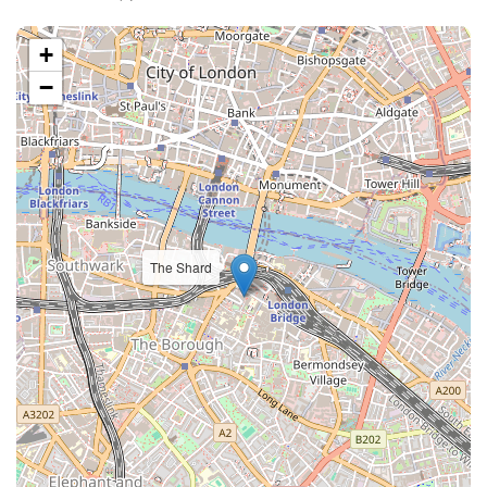
+
−
The Shard