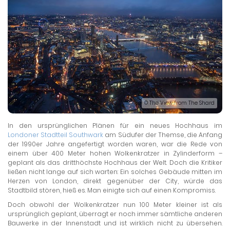
© The View from The Shard
In den ursprünglichen Plänen für ein neues Hochhaus im
Londoner Stadtteil Southwark
am Südufer der Themse, die Anfang
der 1990er Jahre angefertigt worden waren, war die Rede von
einem über 400 Meter hohen Wolkenkratzer in Zylinderform –
geplant als das dritthöchste Hochhaus der Welt. Doch die Kritiker
ließen nicht lange auf sich warten: Ein solches Gebäude mitten im
Herzen von London, direkt gegenüber der City, würde das
Stadtbild stören, hieß es. Man einigte sich auf einen Kompromiss.
Doch obwohl der Wolkenkratzer nun 100 Meter kleiner ist als
ursprünglich geplant, überragt er noch immer sämtliche anderen
Bauwerke in der Innenstadt und ist wirklich nicht zu übersehen.