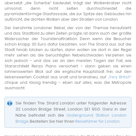
übersetzt „die Scherbe“ bedeutet, trägt der Wolkenkratzer nicht
umsonst, denn nicht selten durchschneidet die
pyramidenförmige Glasfassade, die zur Spitze des Gebäudes hin
aufbricht, die dichten Wolken über den Straßen von London.
Der berühmte Londoner Nebel, der von der Themse heraufzieht
und das Stadtbild zu allen Zeiten prägte, ist dann auch der größte
Widersacher der Touristenattraktion. Denn wenn die Besucher
schon knapp 30 Euro dafür bezahlen, von The Shard aus auf die
Stadt hinab blicken zu dürfen, dann wollen sie dort in der Regel
mehr sehen als die berüchtigten Nebelschwaden. Verziehen sie
sich jedoch – und das sei an den meisten Tagen der Fall, wie
Stararchitekt Renzo Piano versichert – dann geben sie einen
lohnenswerten Blick auf die englische Hauptstadt frei, auf den
liebenswerten Cocktail aus uralt und brandneu, auf
„Very British“
chique und lässig trendig – eben auf alles, was die Metropole
ausmacht.
Sie finden The Shard London unter folgender Adresse:
32 London Bridge Street, London SE1 9SG. Ganz in der
Nähe befindet sich die
Underground Station London
Bridge
. Bestellen Sie hier Ihren
Reiseführer für London
.