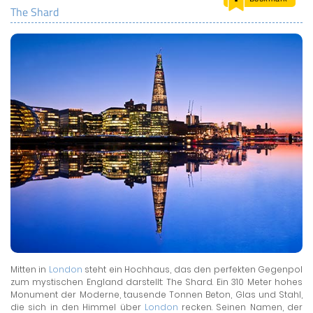
The Shard
LAND & LEUTE
LERNCENTER
ENGLISCH
ENGLAND ZUHAUSE
BRITISH SHOP
Mitten in
London
steht ein Hochhaus, das den perfekten Gegenpol
zum mystischen England darstellt: The Shard. Ein 310 Meter hohes
Monument der Moderne, tausende Tonnen Beton, Glas und Stahl,
die sich in den Himmel über
London
recken. Seinen Namen, der