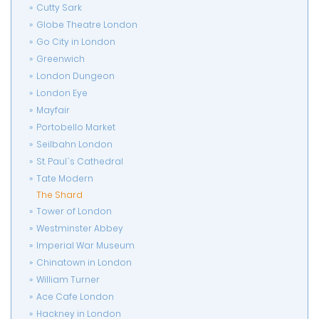
Cutty Sark
Globe Theatre London
Go City in London
Greenwich
London Dungeon
London Eye
Mayfair
Portobello Market
Seilbahn London
St. Paul`s Cathedral
Tate Modern
The Shard
Tower of London
Westminster Abbey
Imperial War Museum
Chinatown in London
William Turner
Ace Cafe London
Hackney in London