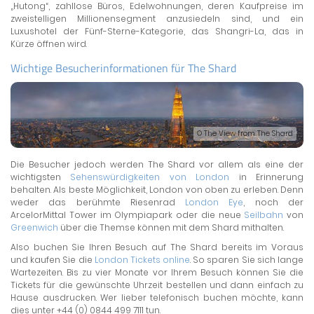
„Hutong“, zahllose Büros, Edelwohnungen, deren Kaufpreise im
zweistelligen Millionensegment anzusiedeln sind, und ein
Luxushotel der Fünf-Sterne-Kategorie, das Shangri-La, das in
Kürze öffnen wird.
Wichtige Besucherinformationen für The Shard
© The View from The Shard
Die Besucher jedoch werden The Shard vor allem als eine der
wichtigsten
Sehenswürdigkeiten von London
in Erinnerung
behalten. Als beste Möglichkeit, London von oben zu erleben. Denn
weder das berühmte Riesenrad
London Eye
, noch der
ArcelorMittal Tower im Olympiapark oder die neue
Seilbahn
von
Greenwich
über die Themse können mit dem Shard mithalten.
Also buchen Sie Ihren Besuch auf The Shard bereits im Voraus
und kaufen Sie die
London Tickets online
. So sparen Sie sich lange
Wartezeiten. Bis zu vier Monate vor Ihrem Besuch können Sie die
Tickets für die gewünschte Uhrzeit bestellen und dann einfach zu
Hause ausdrucken. Wer lieber telefonisch buchen möchte, kann
dies unter +44 (0) 0844 499 7111 tun.