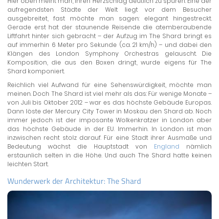
Hier oben meint man, ihren Herzschlag deutlich zu spüren. Eine der
aufregendsten Städte der Welt liegt vor dem Besucher
ausgebreitet, fast möchte man sagen: elegant hingestreckt.
Gerade erst hat der staunende Reisende die atemberaubende
Liftfahrt hinter sich gebracht – der Aufzug im The Shard bringt es
auf immerhin 6 Meter pro Sekunde (ca. 21 km/h) – und dabei den
Klängen des London Symphony Orchestras gelauscht. Die
Komposition, die aus den Boxen dringt, wurde eigens für The
Shard komponiert.
Reichlich viel Aufwand für eine Sehenswürdigkeit, möchte man
meinen. Doch The Shard ist viel mehr als das: Für wenige Monate –
von Juli bis Oktober 2012 – war es das höchste Gebäude Europas.
Dann löste der Mercury City Tower in Moskau den Shard ab. Noch
immer jedoch ist der imposante Wolkenkratzer in London aber
das höchste Gebäude in der EU. Immerhin. In London ist man
inzwischen recht stolz darauf. Für eine Stadt ihrer Ausmaße und
Bedeutung wächst die Hauptstadt von
England
nämlich
erstaunlich selten in die Höhe. Und auch The Shard hatte keinen
leichten Start.
Wunderwerk der Architektur: The Shard