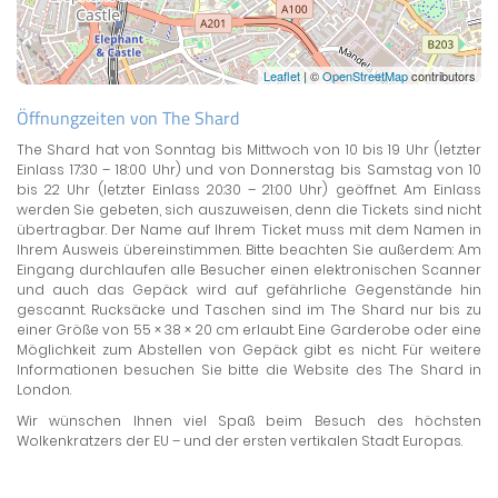
Leaflet
| ©
OpenStreetMap
contributors
Öffnungzeiten von The Shard
The Shard hat von Sonntag bis Mittwoch von 10 bis 19 Uhr (letzter
Einlass 17:30 – 18:00 Uhr) und von Donnerstag bis Samstag von 10
bis 22 Uhr (letzter Einlass 20:30 – 21:00 Uhr) geöffnet. Am Einlass
werden Sie gebeten, sich auszuweisen, denn die Tickets sind nicht
übertragbar. Der Name auf Ihrem Ticket muss mit dem Namen in
Ihrem Ausweis übereinstimmen. Bitte beachten Sie außerdem: Am
Eingang durchlaufen alle Besucher einen elektronischen Scanner
und auch das Gepäck wird auf gefährliche Gegenstände hin
gescannt. Rucksäcke und Taschen sind im The Shard nur bis zu
einer Größe von 55 × 38 × 20 cm erlaubt. Eine Garderobe oder eine
Möglichkeit zum Abstellen von Gepäck gibt es nicht. Für weitere
Informationen besuchen Sie bitte die Website des The Shard in
London.
Wir wünschen Ihnen viel Spaß beim Besuch des höchsten
Wolkenkratzers der EU – und der ersten vertikalen Stadt Europas.