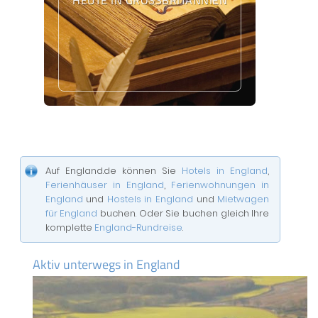
HEUTE IN GROSSBRITANNIEN
Auf England.de können Sie
Hotels in England
,
Ferienhäuser in England
,
Ferienwohnungen in
England
und
Hostels in England
und
Mietwagen
für England
buchen. Oder Sie buchen gleich Ihre
komplette
England-Rundreise
.
Aktiv unterwegs in England