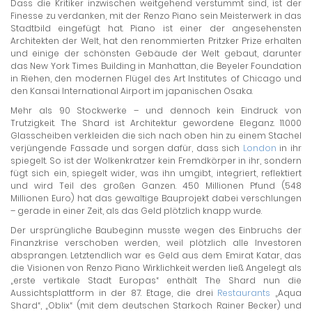
Dass die Kritiker inzwischen weitgehend verstummt sind, ist der
Finesse zu verdanken, mit der Renzo Piano sein Meisterwerk in das
Stadtbild eingefügt hat. Piano ist einer der angesehensten
Architekten der Welt, hat den renommierten Pritzker Prize erhalten
und einige der schönsten Gebäude der Welt gebaut, darunter
das New York Times Building in Manhattan, die Beyeler Foundation
in Riehen, den modernen Flügel des Art Institutes of Chicago und
den Kansai International Airport im japanischen Osaka.
Mehr als 90 Stockwerke – und dennoch kein Eindruck von
Trutzigkeit. The Shard ist Architektur gewordene Eleganz. 11.000
Glasscheiben verkleiden die sich nach oben hin zu einem Stachel
verjüngende Fassade und sorgen dafür, dass sich
London
in ihr
spiegelt. So ist der Wolkenkratzer kein Fremdkörper in ihr, sondern
fügt sich ein, spiegelt wider, was ihn umgibt, integriert, reflektiert
und wird Teil des großen Ganzen. 450 Millionen Pfund (548
Millionen Euro) hat das gewaltige Bauprojekt dabei verschlungen
– gerade in einer Zeit, als das Geld plötzlich knapp wurde.
Der ursprüngliche Baubeginn musste wegen des Einbruchs der
Finanzkrise verschoben werden, weil plötzlich alle Investoren
absprangen. Letztendlich war es Geld aus dem Emirat Katar, das
die Visionen von Renzo Piano Wirklichkeit werden ließ. Angelegt als
„erste vertikale Stadt Europas“ enthält The Shard nun die
Aussichtsplattform in der 87. Etage, die drei
Restaurants
„Aqua
Shard“, „Oblix“ (mit dem deutschen Starkoch Rainer Becker) und