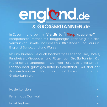
™
VisitBritain
Shop
®
In Zusammenarbeit mit
ist
apromo
Ihr
kompetenter Partner mit langjähriger Erfahrung für den
Verkauf von Tickets und Pässe für Attraktionen und Tours in
England, Schottland und Wales.
Mit uns buchen Sie auch hochwertige Ferienhäuser, Hotels,
Rundreisen, Mietwagen und Flüge nach Großbritannien. Ob
malerisches Landhaus in Cornwall, luxuriöse Unterkunft in
London oder günstiges Hotel in Schottland - wir sind der
Ansprechpartner für Ihren nächsten Urlaub in
Großbritannien.
Hostel London
Ferienhaus Cornwall
Hotel England