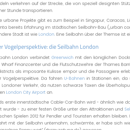
eln verkehren auf der Strecke, die von speziell designten Stü
iner Stunde transportieren.
e urbane Projekte gibt es zum Beispiel in Singapur, Caracas, 
nta bereits Erfahrung im städtischen Seilbahn-Bau („urban c
ndere Stadt ist wie
London
. Eine Seilbahn über der Themse ist 
r Vogelperspektive: die Seilbahn London
ilbahn London verbindet
Greenwich
mit den königlichen Dock
Wharf Finanzcenter und die Flutschutzwehre der Thames Barrie
istricts als imposante Kulisse empor und die Passagiere erl
r Vogelperspektive. Da fahren
U-Bahnen
in Stationen ein, d
n Londoner Verkehr, da nutzen schwarze Taxen die Überholspu
fen
London City Airport
an.
ds erste innerstädtische Cable-Car-Bahn wird - ähnlich wie 
et wurde - zu einer festen Größe unter den Attraktionen und
Se
chen Spielen 2012 für Pendler und Touristen erhalten bleiben.
Fahrt mit der Seilbahn unternahm, schwärmte, er habe sich wi