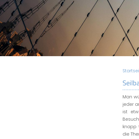
Startse
Seilb
Man wü
jeder 
ist et
Besuch
knapp 
die The