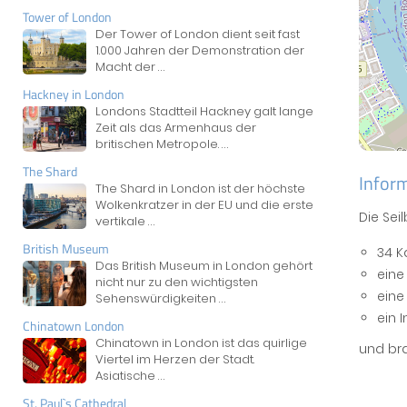
Tower of London
Der Tower of London dient seit fast
1.000 Jahren der Demonstration der
Macht der
...
Hackney in London
Londons Stadtteil Hackney galt lange
Zeit als das Armenhaus der
britischen Metropole.
...
The Shard
Infor
The Shard in London ist der höchste
Wolkenkratzer in der EU und die erste
Die Sei
vertikale
...
British Museum
34 K
Das British Museum in London gehört
eine
nicht nur zu den wichtigsten
eine
Sehenswürdigkeiten
...
ein 
Chinatown London
Chinatown in London ist das quirlige
und bra
Viertel im Herzen der Stadt.
Asiatische
...
St. Paul`s Cathedral