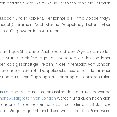
tzen getragen wird. Bis zu 2.500 Personen kann die Seilbahn
Lissabon und in Koblenz. Hier konnte die Firma Doppelmayr/
oncept“) sammeln. Doch Michael Doppelmayr betont: „Aber
eine außergewöhnliche Attraktion.“
s und gewährt dabei Ausblicke auf den Olympiapark, das
r. Statt Berggipfeln ragen die Wolkenkratzer des Londoner
eben das geschäftige Treiben in der Innenstadt von London
a schlängeln sich rote Doppelstockbusse durch den immer
r und da setzen Flugzeuge zur Landung auf dem zentralen
das
London Eye
, das einst anlässlich der Jahrtausendwende
henswürdigkeiten von London
werden und auch nach den
 Londons Bürgermeister, Boris Johnson, der am 28. Juni die
e Juri Gagarin gefühlt und diese wunderschöne Fahrt wäre