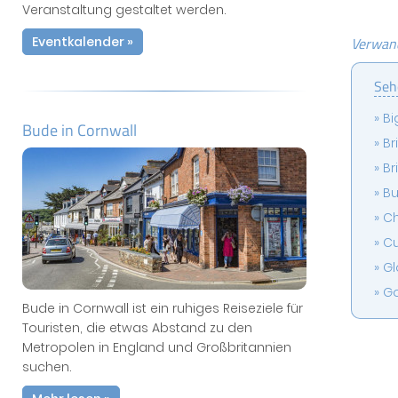
Veranstaltung gestaltet werden.
Eventkalender »
Verwand
Seh
Bi
Bude in Cornwall
Br
Br
Bu
Ch
Cu
Gl
Go
Bude in Cornwall ist ein ruhiges Reiseziele für
Touristen, die etwas Abstand zu den
Metropolen in England und Großbritannien
suchen.