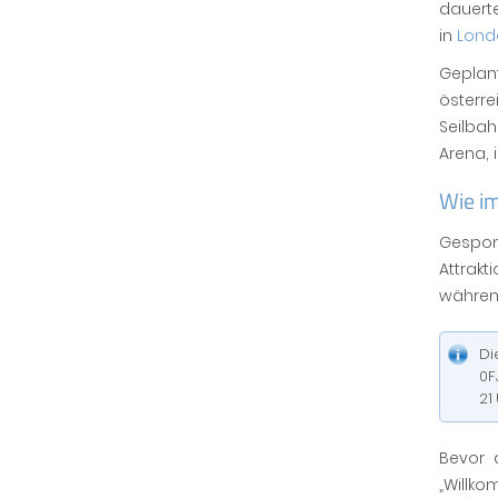
dauerte
in
Lond
Geplan
österr
Seilba
Arena, 
Wie i
Gespon
Attrak
während
Di
0F
21
Bevor 
„Willk