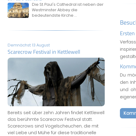
Die St. Paul's Cathedral ist neben der
Westminster Abbey die
bedeutendste Kirche
...
Besuc
Ersten
Verfas
Demnächst: 13 August
inspiri
Scarecrow Festival in Kettlewell
gestal
Kommen
Du möc
den In
und oh
eigene
Bereits seit über zehn Jahren findet Kettlewell
Komm
das berühmte Scarecrow Festival statt.
Scarecrows sind Vogelscheuchen, die mit
viel Liebe und Mühe für diese traditionelle