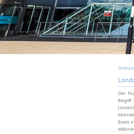
Startse
Lond
Der Fl
Begrif
Londo
Kilome
Basis i
Millio