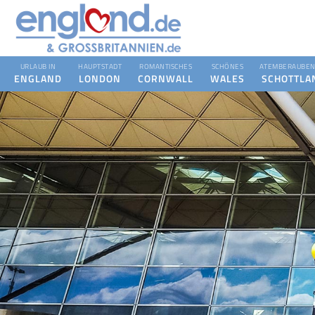
URLAUB IN
HAUPTSTADT
ROMANTISCHES
SCHÖNES
ATEMBERAUBEN
ENGLAND
LONDON
CORNWALL
WALES
SCHOTTLA