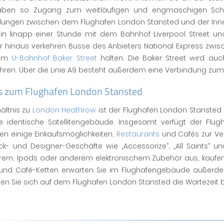
ben so Zugang zum weitläufigen und engmaschigen Schie
dungen zwischen dem Flughafen London Stansted und der Innen
t in knapp einer Stunde mit dem Bahnhof Liverpool Street un
r hinaus verkehren Busse des Anbieters National Express zwis
 am
U-Bahnhof Baker Street
halten. Die Baker Street wird au
ren. Über die Linie A9 besteht außerdem eine Verbindung zum
ls zum Flughafen London Stansted
ältnis zu
London Heathrow
ist der Flughafen London Stansted wi
e identische Satellitengebäude. Insgesamt verfügt der Flu
en einige Einkaufsmöglichkeiten,
Restaurants
und Cafés zur Ver
- und Designer-Geschäfte wie „Accessorize“, „All Saints“ und 
ern, Ipods oder anderem elektronischem Zubehör aus, kaufen 
und Café-Ketten erwarten Sie im Flughafengebäude außerdem
ben Sie sich auf dem Flughafen London Stansted die Wartezeit 