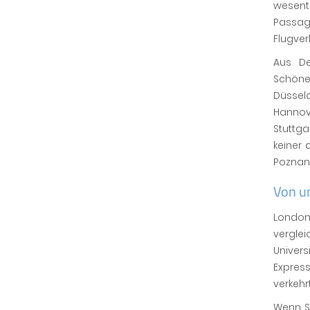
wesent
Passag
Flugver
Aus De
Schöne
Düssel
Hannov
Stuttga
keiner 
Poznan 
Von u
London
vergle
Univers
Expres
verkehr
Wenn Si