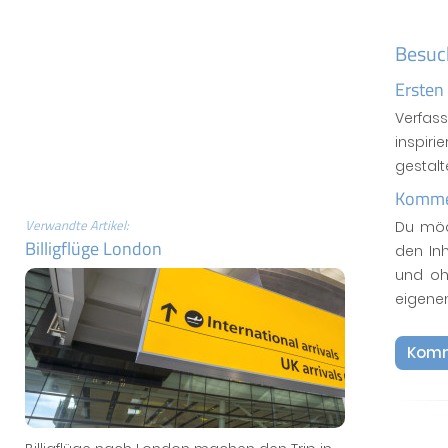
Besuc
Ersten
Verfas
inspiri
gestal
Kommen
Verwandte Artikel:
Du möc
Billigflüge London
den In
und oh
eigene
Komm