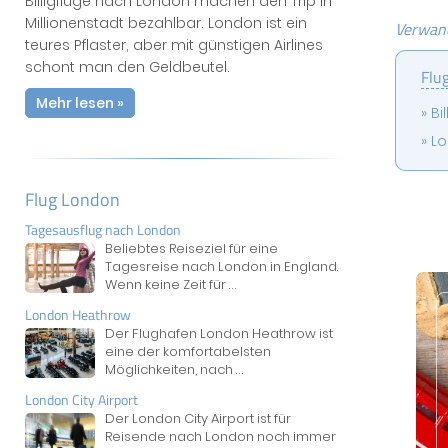
Billigflüge nach London machen den Trip in
Millionenstadt bezahlbar. London ist ein
Verwand
teures Pflaster, aber mit günstigen Airlines
schont man den Geldbeutel.
Flu
Mehr lesen »
Bi
Lo
Flug London
Tagesausflug nach London
Beliebtes Reiseziel für eine
Tagesreise nach London in England.
Wenn keine Zeit für
...
London Heathrow
Der Flughafen London Heathrow ist
eine der komfortabelsten
Möglichkeiten, nach
...
London City Airport
Der London City Airport ist für
Reisende nach London noch immer