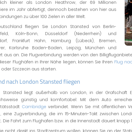
lich kleiner als London Heathrow, der 69 Millionen
iere im Jahr abfertigt, dennoch bestehen von hier aus
bindungen zu über 100 Zielen in aller Welt.
utschland fliegen Sie London Stansted von Berlin-
feld, Köln-Bonn, Düsseldorf (Niederrhein) und
dorf, Frankfurt Hahn, Hamburg (Lübeck), Bremen,
er, Karlsruhe Baden-Baden, Leipzig, München und
rt aus an. Die Flugverbindung werden von den Billigfluganbieter
dieser Flughäfen in Ihrer Nähe liegen, können Sie Ihren
Flug na
oder Szczecin aus starten.
nd nach London Stansted fliegen
 Stansted liegt außerhalb von London, in der Grafschaft 
ichsweise günstig und komfortabel: Mit dem Auto erreich
itätsstadt
Cambridge
verbindet. Wenn Sie mit öffentlichen V
s, eine Zugverbindung, die im 15-Minuten-Takt zwischen Lo
t. Die Fahrt zum Flughafen bzw. in die Innenstadt dauert knapp 
e nicht direkt ins Stadtzentrum wollen, können Sie an der Sta