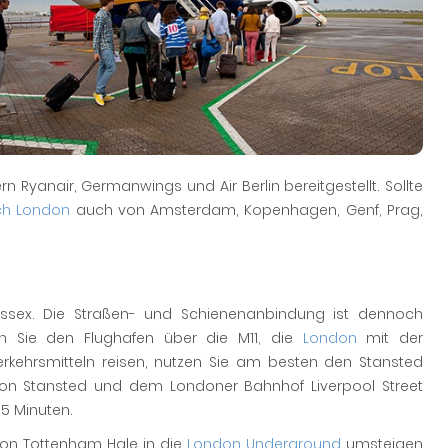
n Ryanair, Germanwings und Air Berlin bereitgestellt. Sollte
ch London
auch von Amsterdam, Kopenhagen, Genf, Prag,
Essex. Die Straßen- und Schienenanbindung ist dennoch
en Sie den Flughafen über die M11, die
London
mit der
erkehrsmitteln reisen, nutzen Sie am besten den Stansted
ndon Stansted und dem Londoner Bahnhof Liverpool Street
15 Minuten.
tion Tottenham Hale in die
London Underground
umsteigen