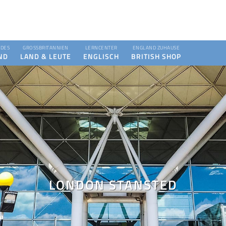
DES
GROSSBRITANNIEN
LERNCENTER
ENGLAND ZUHAUSE
ND
LAND & LEUTE
ENGLISCH
BRITISH SHOP
LONDON STANSTED