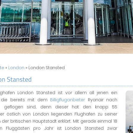
ite
»
London
» London Stansted
on Stansted
ughafen London Stansted ist vor allem all jenen ein
f, die bereits mit dem
Billigfluganbieter
Ryanair nach
n geflogen sind, denn dieser hat den knapp 55
ter östlich von London liegenden Flughafen zu seiner
n der britischen Hauptstadt erklärt. Mit gerade einmal 18
nen Fluggästen pro Jahr ist London Stansted zwar