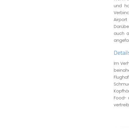
und ha
Verbin
Airpor
Darübe
auch
angefah
Detai
Im Verh
beinah
Flughaf
Schmuck
Kopfhör
Food- 
vertrei