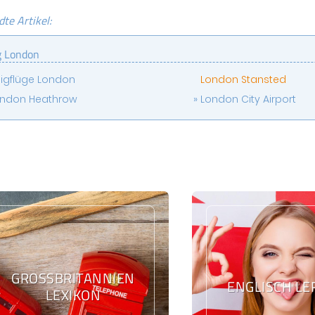
te Artikel:
g London
lligflüge London
London Stansted
ndon Heathrow
London City Airport
GROSSBRITANNIEN L
ENGLISCH L
EXIKON