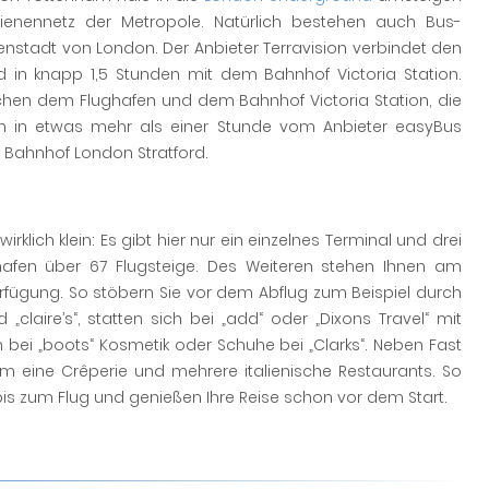
nennetz der Metropole. Natürlich bestehen auch Bus-
stadt von London. Der Anbieter Terravision verbindet den
d in knapp 1,5 Stunden mit dem Bahnhof Victoria Station.
chen dem Flughafen und dem Bahnhof Victoria Station, die
ch in etwas mehr als einer Stunde vom Anbieter easyBus
 Bahnhof London Stratford.
rklich klein: Es gibt hier nur ein einzelnes Terminal und drei
ghafen über 67 Flugsteige. Des Weiteren stehen Ihnen am
fügung. So stöbern Sie vor dem Abflug zum Beispiel durch
„claire’s“, statten sich bei „add“ oder „Dixons Travel“ mit
bei „boots“ Kosmetik oder Schuhe bei „Clarks“. Neben Fast
 eine Crêperie und mehrere italienische Restaurants. So
bis zum Flug und genießen Ihre Reise schon vor dem Start.