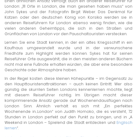
Einen ähnlichen Ansatz verfolgt auch ein anderer Reiseführer für
London: „111 Orte in London, die man gesehen haben muss“ von
John Sykes und der Fotografin Birgit Weber. Das Denkmal für
Katzen oder den deutschen König von Korsika werden sie in
anderen Reiseführern für London ebenso wenig finden, wie die
vielen anderen Geheimtipps, die sich in den Straßen und
Grünflächen von London vor den Pauschaltouristen verstecken.
Lernen Sie eine Stadt kennen, in der ein altes Kriegsschiff in ein
Kaufhaus umgewandelt wurde und in der verwunschene
Friedhöfe zum Highlight werden können. Sykes hat für seinen
Reiseführer Orte ausgewählt, die in den meisten anderen Büchern
nicht mal eine Fußnote erhalten würden, die aber eine besondere
Geschichte oder Atmosphäre haben.
In der Regel kosten diese kleinen Höhepunkte – im Gegensatz zu
den Haupttouristenattraktionen – auch keinen Eintritt. Wer also
günstig die skurrilen Seiten Londons kennenlernen möchte, liegt
mit diesem Reiseführer richtig. Im Übrigen macht dieser
komprimierende Ansatz gerade auf Wochenendausflügen nach
London Sinn. Ähnlich verhält es sich mit „Ein perfektes
Wochenende in…London“ von Judith Homoko, die es versteht, 72
Stunden in London perfekt auf den Punkt zu bringen, und in „A
Weekend in London – Spielend die Stadt entdecken und
Englisch
lernen
“.