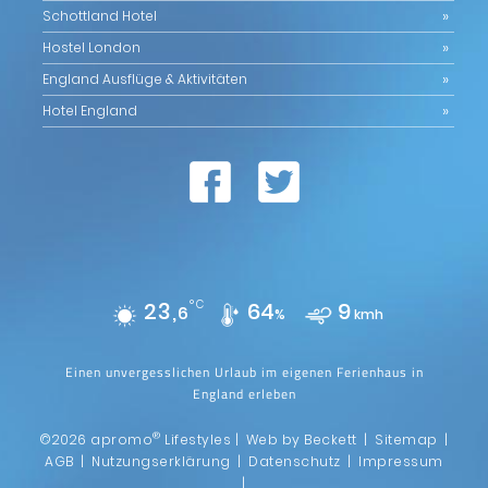
Schottland Hotel
Hostel London
England Ausflüge & Aktivitäten
Hotel England
23,
°C
64
9
6
%
kmh
Einen unvergesslichen Urlaub im eigenen Ferienhaus in
England erleben
®
©2026 apromo
Lifestyles |
Web by Beckett
|
Sitemap
|
AGB
|
Nutzungserklärung
|
Datenschutz
|
Impressum
|