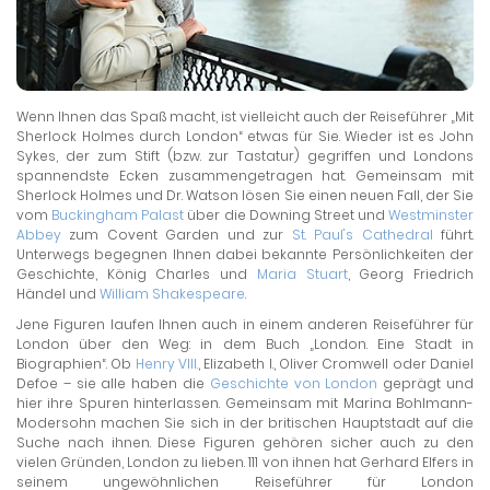
Wenn Ihnen das Spaß macht, ist vielleicht auch der Reiseführer „Mit
Sherlock Holmes durch London“ etwas für Sie. Wieder ist es John
Sykes, der zum Stift (bzw. zur Tastatur) gegriffen und Londons
spannendste Ecken zusammengetragen hat. Gemeinsam mit
Sherlock Holmes und Dr. Watson lösen Sie einen neuen Fall, der Sie
vom
Buckingham Palast
über die Downing Street und
Westminster
Abbey
zum Covent Garden und zur
St. Paul's Cathedral
führt.
Unterwegs begegnen Ihnen dabei bekannte Persönlichkeiten der
Geschichte, König Charles und
Maria Stuart
, Georg Friedrich
Händel und
William Shakespeare
.
Jene Figuren laufen Ihnen auch in einem anderen Reiseführer für
London über den Weg: in dem Buch „London. Eine Stadt in
Biographien“. Ob
Henry VIII.
, Elizabeth I., Oliver Cromwell oder Daniel
Defoe – sie alle haben die
Geschichte von London
geprägt und
hier ihre Spuren hinterlassen. Gemeinsam mit Marina Bohlmann-
Modersohn machen Sie sich in der britischen Hauptstadt auf die
Suche nach ihnen. Diese Figuren gehören sicher auch zu den
vielen Gründen, London zu lieben. 111 von ihnen hat Gerhard Elfers in
seinem ungewöhnlichen Reiseführer für London