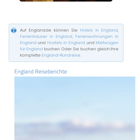
Auf England.de können Sie
Hotels in England
,
Ferienhäuser in England
,
Ferienwohnungen in
England
und
Hostels in England
und
Mietwagen
für England
buchen. Oder Sie buchen gleich Ihre
komplette
England-Rundreise
.
England Reiseberichte