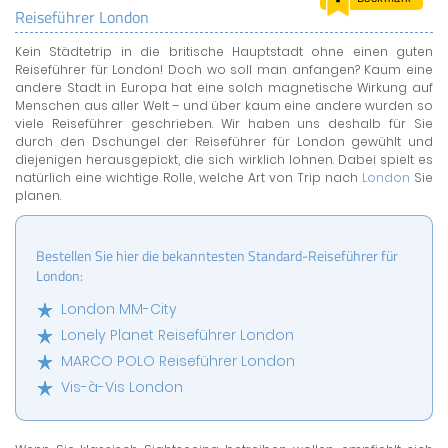
Reiseführer London
LAND & LEUTE
Kein Städtetrip in die britische Hauptstadt ohne einen guten
LERNCENTER
Reiseführer für London! Doch wo soll man anfangen? Kaum eine
ENGLISCH
andere Stadt in Europa hat eine solch magnetische Wirkung auf
Menschen aus aller Welt – und über kaum eine andere wurden so
ENGLAND ZUHAUSE
viele Reiseführer geschrieben. Wir haben uns deshalb für Sie
BRITISH SHOP
durch den Dschungel der Reiseführer für London gewühlt und
diejenigen herausgepickt, die sich wirklich lohnen. Dabei spielt es
natürlich eine wichtige Rolle, welche Art von Trip nach
London
Sie
planen.
Bestellen Sie hier die bekanntesten Standard-Reiseführer für
London:
London MM-City
Lonely Planet Reiseführer London
MARCO POLO Reiseführer London
Vis-à-Vis London