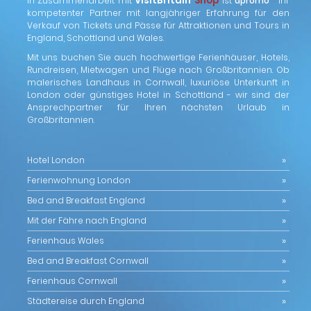
VisitBritain
Shop
In Zusammenarbeit mit
ist
apromo
Ihr
kompetenter Partner mit langjähriger Erfahrung für den
Verkauf von Tickets und Pässe für Attraktionen und Tours in
England, Schottland und Wales.
Mit uns buchen Sie auch hochwertige Ferienhäuser, Hotels,
Rundreisen, Mietwagen und Flüge nach Großbritannien. Ob
malerisches Landhaus in Cornwall, luxuriöse Unterkunft in
London oder günstiges Hotel in Schottland - wir sind der
Ansprechpartner für Ihren nächsten Urlaub in
Großbritannien.
Hotel London
Ferienwohnung London
Bed and Breakfast England
Mit der Fähre nach England
Ferienhaus Wales
Bed and Breakfast Cornwall
Ferienhaus Cornwall
Städtereise durch England