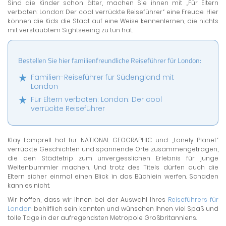
Sind die Kinder schon älter, machen Sie ihnen mit „Für Eltern
verboten: London: Der cool verrückte Reiseführer“ eine Freude. Hier
können die Kids die Stadt auf eine Weise kennenlernen, die nichts
mit verstaubtem Sightseeing zu tun hat.
Bestellen Sie hier familienfreundliche Reiseführer für London:
Familien-Reiseführer für Südengland mit
London
Für Eltern verboten: London: Der cool
verrückte Reiseführer
Klay Lamprell hat für NATIONAL GEOGRAPHIC und „Lonely Planet“
verrückte Geschichten und spannende Orte zusammengetragen,
die den Städtetrip zum unvergesslichen Erlebnis für junge
Weltenbummler machen. Und trotz des Titels dürfen auch die
Eltern sicher einmal einen Blick in das Büchlein werfen. Schaden
kann es nicht.
Wir hoffen, dass wir Ihnen bei der Auswahl Ihres
Reiseführers für
London
behilflich sein konnten und wünschen Ihnen viel Spaß und
tolle Tage in der aufregendsten Metropole Großbritanniens.