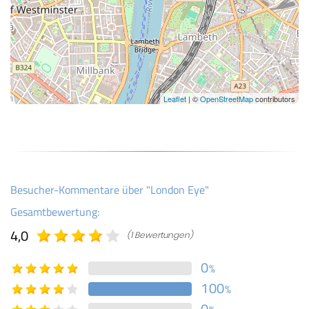
Leaflet
| ©
OpenStreetMap
contributors
Besucher-Kommentare über "London Eye"
Gesamtbewertung:
4,0
(1 Bewertungen)
0
%
100
%
0