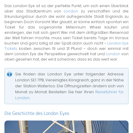
Das London Eye ist so der perfekte Punkt, um sich einen Überblick
über das Stadtzentrum von
London
zu verschaffen und die
Erkundungstour durch die wohl aufregendste Stadt Englands zu
beginnen. Doch Vorsicht: Wer glaubt, er könne einfach spontan ein
Ticket für das sogenannte Millennium Wheel kaufen und
einsteigen, der hat sich geirrt. Wer mit dem drittgrößten Riesenrad
der Welt fahren möchte, muss sein Ticket bereits Tage im Voraus
buchen. Und ganz billig ist der Spaß dann auch nicht –
London Eye
Tickets
kosten zwischen 19 und 31 Pfund – doch wer einmal mit
dem London Eye die Perspektive gewechselt hat und
London
von
oben gesehen hat, der wird schwören, dass es das wert war.
Sie finden das London Eye unter folgender Adresse:
London SE1 7PB, Vereinigtes Königreich, ganz in der Nähe
der Station Waterloo. Die Öffnungzeiten ändern sich von
Monat zu Monat. Bestellen Sie hier Ihren
Reiseführer für
London
.
Die Geschichte des London Eyes