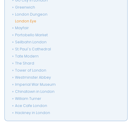
Go City in London
Greenwich
London Dungeon
London Eye
Mayfair
Portobello Market
Seilbahn London
St. Paul`s Cathedral
Tate Modern
The Shard
Tower of London
Westminster Abbey
Imperial War Museum
Chinatown in London
William Turner
Ace Cafe London
Hackney in London