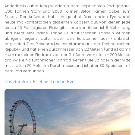
Anderthalb Jahre lang wurde an dem imposanten Rad gebaut;
1.700 Tonnen Stahl und 3.000 Tonnen Beton kamen dabei zum
Einsatz. Der Aufwand hat sich gelohnt: Das London Eye wartet
heute mit komfortablen gläsernen Kapseln auf, von denen jede
bis zu 25 Passagieren Platz gibt. Jede von ihnen ist 8 Meter lang
und wiegt eine halbe Tonne.Die futuristischen Kapseln wurden
übrigens eigens dafür über den Eurotunnel aus Frankreich
angeliefert. Das Riesenrad selbst stammt aus der Tschechischen
Republik und hat einen Durchmesser von 122 Metern (und ist damit
– um mal einen Eindruck von der Größe zu vermitteln – 200 Mal so
groß wie ein gewöhnlicher Fahrrad-Reifen). Die Spindel in der Mitte
misst allein 25 Meter im Durchmesse und ist über 80 Speichen mit
dem Rad verbunden.
Das Rundum-Erlebnis London Eye