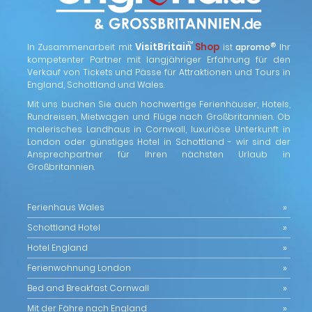
™
VisitBritain
Shop
®
In Zusammenarbeit mit
ist
apromo
Ihr
kompetenter Partner mit langjähriger Erfahrung für den
Verkauf von Tickets und Pässe für Attraktionen und Tours in
England, Schottland und Wales.
Mit uns buchen Sie auch hochwertige Ferienhäuser, Hotels,
Rundreisen, Mietwagen und Flüge nach Großbritannien. Ob
malerisches Landhaus in Cornwall, luxuriöse Unterkunft in
London oder günstiges Hotel in Schottland - wir sind der
Ansprechpartner für Ihren nächsten Urlaub in
Großbritannien.
Ferienhaus Wales
Schottland Hotel
Hotel England
Ferienwohnung London
Bed and Breakfast Cornwall
Mit der Fähre nach England