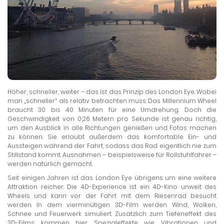
Höher, schneller, weiter – das ist das Prinzip des London Eye. Wobei
man „schneller“ als relativ betrachten muss: Das Millennium Wheel
braucht 30 bis 40 Minuten für eine Umdrehung. Doch die
Geschwindigkeit von 0,26 Metern pro Sekunde ist genau richtig,
um den Ausblick in alle Richtungen genießen und Fotos machen
zu können. Sie erlaubt außerdem das komfortable Ein- und
Aussteigen während der Fahrt, sodass das Rad eigentlich nie zum
Stillstand kommt. Ausnahmen – beispielsweise für Rollstuhlfahrer –
werden natürlich gemacht.
Seit einigen Jahren ist das London Eye übrigens um eine weitere
Attraktion reicher: Die 4D-Experience ist ein 4D-Kino unweit des
Wheels und kann vor der Fahrt mit dem Riesenrad besucht
werden. In dem vierminütigen 3D-Film werden Wind, Wolken,
Schnee und Feuerwerk simuliert. Zusätzlich zum Tiefeneffekt des
3D-Films kommen hier Spezialeffekte wie Vibrationen und