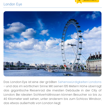
London Eye
LAND & LEUTE
LERNCENTER
ENGLISCH
ENGLAND ZUHAUSE
BRITISH SHOP
Das London Eye ist eine der größten
Sehenswürdigkeiten Londons
– und das im wörtlichen Sinne: Mit seinen 135 Metern Höhe überragt
das gigantische Riesenrad die meisten Gebäude in der City of
London. Bei idealen Sichtverhältnissen können Besucher so bis zu
40 Kilometer weit sehen, unter anderem bis zum Schloss Windsor,
das etwas außerhalb von London liegt.