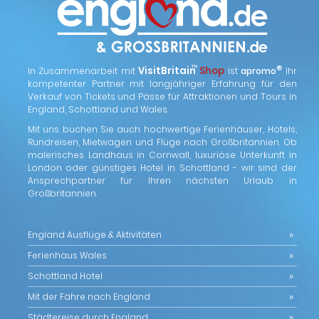
™
VisitBritain
Shop
®
In Zusammenarbeit mit
ist
apromo
Ihr
kompetenter Partner mit langjähriger Erfahrung für den
Verkauf von Tickets und Pässe für Attraktionen und Tours in
England, Schottland und Wales.
Mit uns buchen Sie auch hochwertige Ferienhäuser, Hotels,
Rundreisen, Mietwagen und Flüge nach Großbritannien. Ob
malerisches Landhaus in Cornwall, luxuriöse Unterkunft in
London oder günstiges Hotel in Schottland - wir sind der
Ansprechpartner für Ihren nächsten Urlaub in
Großbritannien.
England Ausflüge & Aktivitäten
Ferienhaus Wales
Schottland Hotel
Mit der Fähre nach England
Städtereise durch England