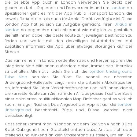
die beliebte App auch in London verwenden. Sie deckt den
gesamten Nah-, Regional- und Fernverkehr in und um
London
ab.
Spezifischer geht es mit der App Public Transport London, die
sowohl für Android- als auch für Apple-Geräte verfügbar ist. Diese
London App hat es sich zur Aufgabe gemacht, Ihren
Urlaub in
London
so angenehm und entspannt wie möglich zu gestalten.
Sie hilft Ihnen dabei, die beste Route zur jeweiligen Destination zu
finden und wartet mit den derzeitigen Ist-Abfahrtzeiten auf.
Zusätzlich informiert die App über etwaige Störungen auf der
Strecke.
Das kann einem in London ordentlich Zeit und Nerven sparen. Die
integrierte Map hilft Ihnen außerdem dabei, immer den Überblick
zu behalten. Alternativ laden Sie sich die
London Underground
Tube Map
herunter. Sie führt Sie schnell zur nächsten
Underground-Haltestelle, zeigt Ihnen die aktuellen Abfahrtszeiten
an, informiert Sie über Verkehrsstörungen und hilft Ihnen dabei,
die kürzeste Route zum Ziel zu finden. All das passiert auf der Basis
einer animierten, multifunktionalen Map. Einfacher geht es wirklich
kaum. Einziger Nachteil: Das Angebot der App ist auf die
London
Underground
beschränkt. Züge und Busse werden nicht
berücksichtigt.
Klassischer kommt man in London mit dem Taxi von A nach B. Das
Black Cab gehört zum Stadtbild einfach dazu. Anstatt sich aber
pfeifend und winkend an den Straßenrand zu stellen, um ein Taxi