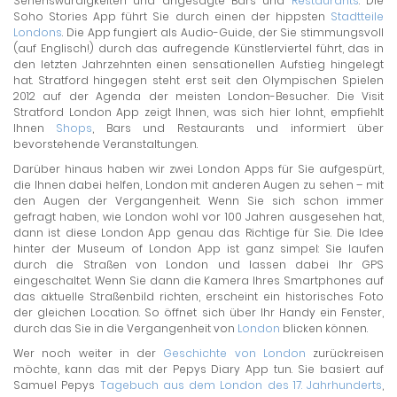
Sehenswürdigkeiten und angesagte Bars und
Restaurants
. Die
Soho Stories App führt Sie durch einen der hippsten
Stadtteile
Londons
. Die App fungiert als Audio-Guide, der Sie stimmungsvoll
(auf Englisch!) durch das aufregende Künstlerviertel führt, das in
den letzten Jahrzehnten einen sensationellen Aufstieg hingelegt
hat. Stratford hingegen steht erst seit den Olympischen Spielen
2012 auf der Agenda der meisten London-Besucher. Die Visit
Stratford London App zeigt Ihnen, was sich hier lohnt, empfiehlt
Ihnen
Shops
, Bars und Restaurants und informiert über
bevorstehende Veranstaltungen.
Darüber hinaus haben wir zwei London Apps für Sie aufgespürt,
die Ihnen dabei helfen, London mit anderen Augen zu sehen – mit
den Augen der Vergangenheit. Wenn Sie sich schon immer
gefragt haben, wie London wohl vor 100 Jahren ausgesehen hat,
dann ist diese London App genau das Richtige für Sie. Die Idee
hinter der Museum of London App ist ganz simpel: Sie laufen
durch die Straßen von London und lassen dabei Ihr GPS
eingeschaltet. Wenn Sie dann die Kamera Ihres Smartphones auf
das aktuelle Straßenbild richten, erscheint ein historisches Foto
der gleichen Location. So öffnet sich über Ihr Handy ein Fenster,
durch das Sie in die Vergangenheit von
London
blicken können.
Wer noch weiter in der
Geschichte von London
zurückreisen
möchte, kann das mit der Pepys Diary App tun. Sie basiert auf
Samuel Pepys
Tagebuch aus dem London des 17. Jahrhunderts
,