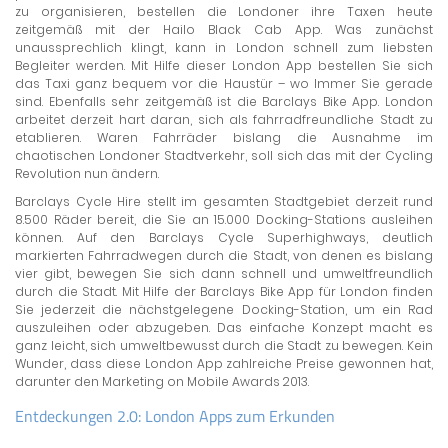
zu organisieren, bestellen die Londoner ihre Taxen heute
zeitgemäß mit der Hailo Black Cab App. Was zunächst
unaussprechlich klingt, kann in London schnell zum liebsten
Begleiter werden. Mit Hilfe dieser London App bestellen Sie sich
das Taxi ganz bequem vor die Haustür – wo Immer Sie gerade
sind. Ebenfalls sehr zeitgemäß ist die Barclays Bike App. London
arbeitet derzeit hart daran, sich als fahrradfreundliche Stadt zu
etablieren. Waren Fahrräder bislang die Ausnahme im
chaotischen Londoner Stadtverkehr, soll sich das mit der Cycling
Revolution nun ändern.
Barclays Cycle Hire stellt im gesamten Stadtgebiet derzeit rund
8.500 Räder bereit, die Sie an 15.000 Docking-Stations ausleihen
können. Auf den Barclays Cycle Superhighways, deutlich
markierten Fahrradwegen durch die Stadt, von denen es bislang
vier gibt, bewegen Sie sich dann schnell und umweltfreundlich
durch die Stadt. Mit Hilfe der Barclays Bike App für London finden
Sie jederzeit die nächstgelegene Docking-Station, um ein Rad
auszuleihen oder abzugeben. Das einfache Konzept macht es
ganz leicht, sich umweltbewusst durch die Stadt zu bewegen. Kein
Wunder, dass diese London App zahlreiche Preise gewonnen hat,
darunter den Marketing on Mobile Awards 2013.
Entdeckungen 2.0: London Apps zum Erkunden