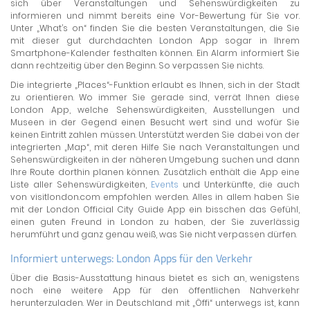
sich über Veranstaltungen und Sehenswürdigkeiten zu
informieren und nimmt bereits eine Vor-Bewertung für Sie vor.
Unter „What’s on“ finden Sie die besten Veranstaltungen, die Sie
mit dieser gut durchdachten London App sogar in Ihrem
Smartphone-Kalender festhalten können. Ein Alarm informiert Sie
dann rechtzeitig über den Beginn. So verpassen Sie nichts.
Die integrierte „Places“-Funktion erlaubt es Ihnen, sich in der Stadt
zu orientieren. Wo immer Sie gerade sind, verrät Ihnen diese
London App, welche Sehenswürdigkeiten, Ausstellungen und
Museen in der Gegend einen Besucht wert sind und wofür Sie
keinen Eintritt zahlen müssen. Unterstützt werden Sie dabei von der
integrierten „Map“, mit deren Hilfe Sie nach Veranstaltungen und
Sehenswürdigkeiten in der näheren Umgebung suchen und dann
Ihre Route dorthin planen können. Zusätzlich enthält die App eine
Liste aller Sehenswürdigkeiten,
Events
und Unterkünfte, die auch
von visitlondon.com empfohlen werden. Alles in allem haben Sie
mit der London Official City Guide App ein bisschen das Gefühl,
einen guten Freund in London zu haben, der Sie zuverlässig
herumführt und ganz genau weiß, was Sie nicht verpassen dürfen.
Informiert unterwegs: London Apps für den Verkehr
Über die Basis-Ausstattung hinaus bietet es sich an, wenigstens
noch eine weitere App für den öffentlichen Nahverkehr
herunterzuladen. Wer in Deutschland mit „Öffi“ unterwegs ist, kann