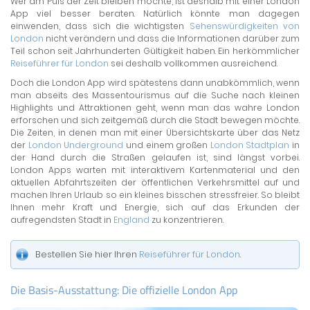
Wer am Puls der Zeit bleiben möchte, ist deshalb mit einer London
App viel besser beraten. Natürlich könnte man dagegen
einwenden, dass sich die wichtigsten
Sehenswürdigkeiten von
London
nicht verändern und dass die Informationen darüber zum
Teil schon seit Jahrhunderten Gültigkeit haben. Ein herkömmlicher
Reiseführer für London
sei deshalb vollkommen ausreichend.
Doch die London App wird spätestens dann unabkömmlich, wenn
man abseits des Massentourismus auf die Suche nach kleinen
Highlights und Attraktionen geht, wenn man das wahre London
erforschen und sich zeitgemäß durch die Stadt bewegen möchte.
Die Zeiten, in denen man mit einer Übersichtskarte über das Netz
der
London Underground
und einem großen
London Stadtplan
in
der Hand durch die Straßen gelaufen ist, sind längst vorbei.
London Apps warten mit interaktivem Kartenmaterial und den
aktuellen Abfahrtszeiten der öffentlichen Verkehrsmittel auf und
machen Ihren Urlaub so ein kleines bisschen stressfreier. So bleibt
Ihnen mehr Kraft und Energie, sich auf das Erkunden der
aufregendsten Stadt in
England
zu konzentrieren.
Bestellen Sie hier Ihren
Reiseführer für London
.
Die Basis-Ausstattung: Die offizielle London App