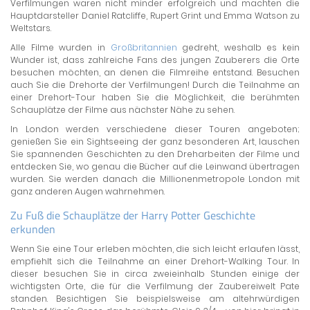
Verfilmungen waren nicht minder erfolgreich und machten die
Hauptdarsteller Daniel Ratcliffe, Rupert Grint und Emma Watson zu
Weltstars.
Alle Filme wurden in
Großbritannien
gedreht, weshalb es kein
Wunder ist, dass zahlreiche Fans des jungen Zauberers die Orte
besuchen möchten, an denen die Filmreihe entstand. Besuchen
auch Sie die Drehorte der Verfilmungen! Durch die Teilnahme an
einer Drehort-Tour haben Sie die Möglichkeit, die berühmten
Schauplätze der Filme aus nächster Nähe zu sehen.
In London werden verschiedene dieser Touren angeboten;
genießen Sie ein Sightseeing der ganz besonderen Art, lauschen
Sie spannenden Geschichten zu den Dreharbeiten der Filme und
entdecken Sie, wo genau die Bücher auf die Leinwand übertragen
wurden. Sie werden danach die Millionenmetropole London mit
ganz anderen Augen wahrnehmen.
Zu Fuß die Schauplätze der Harry Potter Geschichte
erkunden
Wenn Sie eine Tour erleben möchten, die sich leicht erlaufen lässt,
empfiehlt sich die Teilnahme an einer Drehort-Walking Tour. In
dieser besuchen Sie in circa zweieinhalb Stunden einige der
wichtigsten Orte, die für die Verfilmung der Zaubereiwelt Pate
standen. Besichtigen Sie beispielsweise am altehrwürdigen