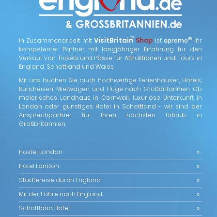
™
VisitBritain
Shop
®
In Zusammenarbeit mit
ist
apromo
Ihr
kompetenter Partner mit langjähriger Erfahrung für den
Verkauf von Tickets und Pässe für Attraktionen und Tours in
England, Schottland und Wales.
Mit uns buchen Sie auch hochwertige Ferienhäuser, Hotels,
Rundreisen, Mietwagen und Flüge nach Großbritannien. Ob
malerisches Landhaus in Cornwall, luxuriöse Unterkunft in
London oder günstiges Hotel in Schottland - wir sind der
Ansprechpartner für Ihren nächsten Urlaub in
Großbritannien.
Hostel London
Hotel London
Städtereise durch England
Mit der Fähre nach England
Schottland Hotel