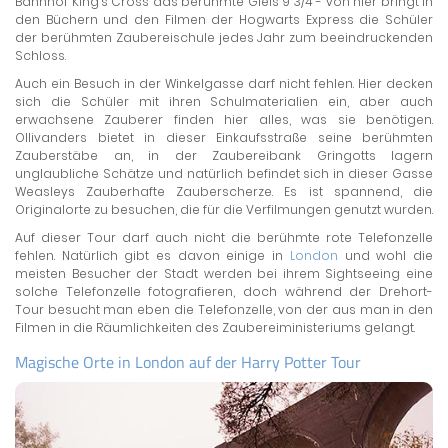
Bahnhof King's Cross das berühmte Gleis 9 3/4 - von hier bringt in
den Büchern und den Filmen der Hogwarts Express die Schüler
der berühmten Zaubereischule jedes Jahr zum beeindruckenden
Schloss.
Auch ein Besuch in der Winkelgasse darf nicht fehlen. Hier decken
sich die Schüler mit ihren Schulmaterialien ein, aber auch
erwachsene Zauberer finden hier alles, was sie benötigen.
Ollivanders bietet in dieser Einkaufsstraße seine berühmten
Zauberstäbe an, in der Zaubereibank Gringotts lagern
unglaubliche Schätze und natürlich befindet sich in dieser Gasse
Weasleys Zauberhafte Zauberscherze. Es ist spannend, die
Originalorte zu besuchen, die für die Verfilmungen genutzt wurden.
Auf dieser Tour darf auch nicht die berühmte rote Telefonzelle
fehlen. Natürlich gibt es davon einige in
London
und wohl die
meisten Besucher der Stadt werden bei ihrem Sightseeing eine
solche Telefonzelle fotografieren, doch während der Drehort-
Tour besucht man eben die Telefonzelle, von der aus man in den
Filmen in die Räumlichkeiten des Zaubereiministeriums gelangt.
Magische Orte in London auf der Harry Potter Tour