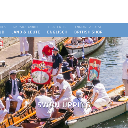
DES
GROSSBRITANNIEN
LERNCENTER
ENGLAND ZUHAUSE
ND
LAND & LEUTE
ENGLISCH
BRITISH SHOP
SWAN UPPING