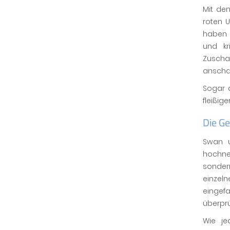
Mit de
roten U
haben 
und kr
Zuschau
anscha
Sogar d
fleißig
Die G
Swan u
hochne
sonde
einzel
eingef
überprü
Wie je