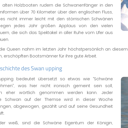
n alten Holzbooten rudern die Schwanenfänger in den
niformen über 70 Kilometer über den englischen Fluss,
es nicht immer leicht mit den störrischen Schwänen
iegen jedes Jahr großen Applaus von den vielen
ern, die sich das Spektakel in aller Ruhe vom Ufer aus
uen.
ie Queen nahm im letzten Jahr höchstpersönlich an diesem tr
en, erschöpften Bootsmänner für ihre gute Arbeit.
eschichte des Swan upping
pping bedeutet übersetzt so etwas wie “Schwäne
hmen”, was hier nicht ironisch gemeint sein soll,
rn eher wörtlich genommen werden kann. Jeder
ne Schwan auf der Themse wird in dieser Woche
angen, abgewogen, gezählt und auf seine Gesundheit
ft.
der weiß, sind die Schwäne Eigentum der Königin,