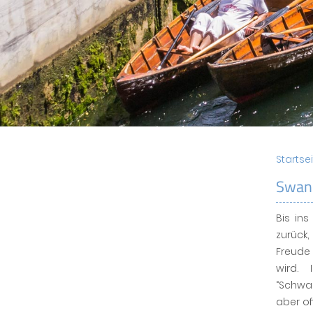
Startse
Swan
Bis ins
zurück
Freude 
wird. 
“Schwa
aber of