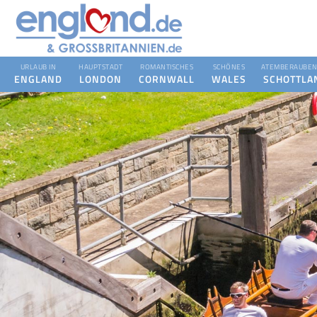
URLAUB IN
HAUPTSTADT
ROMANTISCHES
SCHÖNES
ATEMBERAUBEN
ENGLAND
LONDON
CORNWALL
WALES
SCHOTTLA