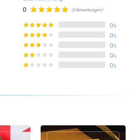
0
(0 Bewertungen)
0
%
0
%
0
%
0
%
0
%