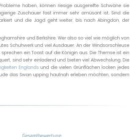
obleme haben, können riesige ausgereifte Schwäne sie
gierige Zuschauer fast immer sehr amüsant ist. Sind die
kiert und die Jagd geht weiter, bis nach Abingdon, der
inghamshire und Berkshire. Wer also so viel wie möglich von
utes Schuhwerk und viel Ausdauer. An der Windsorschleuse
rechen ein Toast auf die Königin aus. Die Themse ist ein
hquert, sind sehr einladend und bieten viel Abwechslung. Die
igkeiten Englands
und die vielen Grünflächen locken jedes
reude das Swan upping hautnah erleben möchten, sondern
Gesamtbewertung: