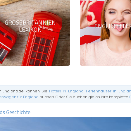
GROSSBRITANNIEN L
ENGLISCH L
EXIKON
f England.de können Sie
Hotels in England
,
Ferienhäuser in Engla
etwagen für England
buchen. Oder Sie buchen gleich Ihre komplette
ds Geschichte