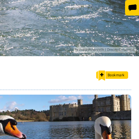
Nanookofthenorth | Dreamstime.com
Bookmark