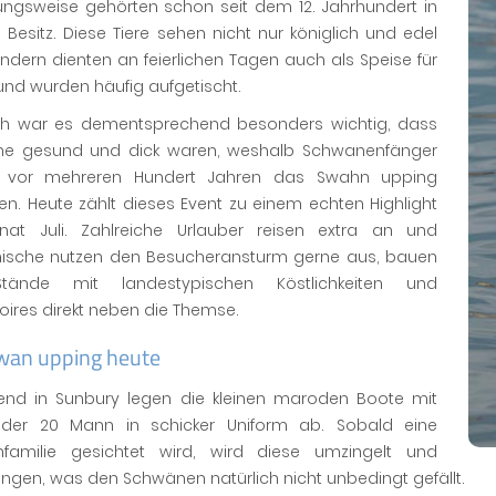
ungsweise gehörten schon seit dem 12. Jahrhundert in
 Besitz. Diese Tiere sehen nicht nur königlich und edel
ndern dienten an feierlichen Tagen auch als Speise für
und wurden häufig aufgetischt.
ich war es dementsprechend besonders wichtig, dass
e gesund und dick waren, weshalb Schwanenfänger
s vor mehreren Hundert Jahren das Swahn upping
en. Heute zählt dieses Event zu einem echten Highlight
at Juli. Zahlreiche Urlauber reisen extra an und
mische nutzen den Besucheransturm gerne aus, bauen
Stände mit landestypischen Köstlichkeiten und
ires direkt neben die Themse.
wan upping heute
end in Sunbury legen die kleinen maroden Boote mit
der 20 Mann in schicker Uniform ab. Sobald eine
familie gesichtet wird, wird diese umzingelt und
ngen, was den Schwänen natürlich nicht unbedingt gefällt.