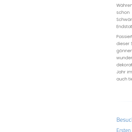
Währen
schon 
Schwän
Endsta
Passier
dieser
gönnen
wunders
dekorat
Jahr i
auch ti
Besuc
Ersten