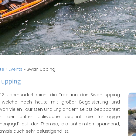
ite
»
Events
» Swan Upping
 upping
 12. Jahrhundert reicht die Tradition des Swan upping
, welche noch heute mit großer Begeisterung und
von vielen Touristen und Engländern selbst beobachtet
In der dritten Juliwoche beginnt die fünftägige
nenjagd” auf der Themse, die unheimlich spannend,
tmals auch sehr belustigend ist.