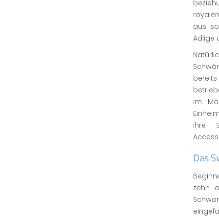
bezieh
royalen
aus, so
Adlige 
Natürl
Schwän
bereit
betrieb
im Mon
Einhei
ihre 
Accesso
Das S
Beginn
zehn o
Schwan
eingefa