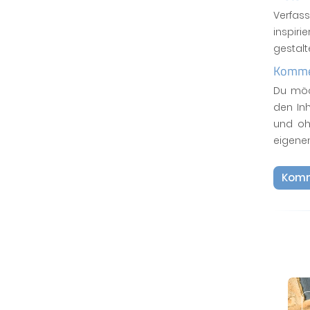
Verfas
inspiri
gestal
Kommen
Du möc
den In
und oh
eigene
Komm