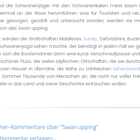
d die Schwanenjäger mit den Schwanenküken meist kaum Pr
einmal an der Nase herumführen, was für Touristen und neu
e gewogen, gezählt und untersucht worden, werden sie mar
tion des Swan upping.
t werden die Grafschaften Middlesex,
Surrey
, Oxfordshire, Buck
 Schwanenjagd sehen möchte, der benötigt in jedem Fall ein g
 sich die Bootsmänner dann eine kurze Verschnaufpause und sp
chöner Fluss, die vielen idyllischen Ortschaften, die sie durc
iven Häuser in Ufernähe, die Nähe zu zahlreichen
Sehenswürd
m Sommer Tausende von Menschen an, die nicht nur voller F
efer in das Land und seine Geschichte eintauchen wollen.
her-Kommentare über "Swan upping"
 Kommentar verfassen...