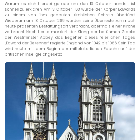
Warum es sich hierbei gerade um den 13. Oktober handelt ist
schnell zu erklären. Am 13. Oktober 1163 wurde der Körper Edwards
zu einem von ihm gebauten kirchlichen Schrein überführt.
Wiederum am 13. Oktober 1269 wurden seine Überreste zum noch
heute präsenten Bestattungsort verbracht, abermals einer Kirche
verbracht. Noch heute markiert der Klang der berühmen Glocke
der Westminster Abbey das Begehen dieses feierlichen Tages.
„Edward der Bekenner“ regierte England von 1042 bis 1066. Sein Tod
wird heute mit dem Beginn der mittelalterlichen Epoche auf der
britischen Insel gleichgesetzt.