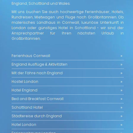
England, Schottland und Wales.
Mit uns buchen Sie auch hochwertige Ferienhäuser, Hotels,
Rundreisen, Mietwagen und Flüge nach Großbritannien. Ob
malerisches Landhaus in Cornwall, luxuriöse Unterkunft in
London oder günstiges Hotel in Schottland - wir sind der
Ansprechpartner für Ihren nächsten Urlaub in
Großbritannien.
Ferienhaus Cornwall
England Ausflüge & Aktivitäten
Mit der Fähre nach England
Hostel London
Hotel England
Bed and Breakfast Cornwall
Schottland Hotel
Städtereise durch England
Hotel London