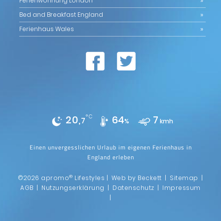
Ferienwohnung London
Bed and Breakfast England
Ferienhaus Wales
20,
°C
64
7
7
%
kmh
Einen unvergesslichen Urlaub im eigenen Ferienhaus in
England erleben
®
©2026 apromo
Lifestyles |
Web by Beckett
|
Sitemap
|
AGB
|
Nutzungserklärung
|
Datenschutz
|
Impressum
|