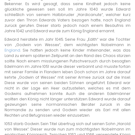
Bekenner. Es wird gesagt, dass seine Kindheit jedoch keine
glückliche gewesen sein soll. Im Jahre 1040 wurde Edward
schließlich von seinem Halbbruder „Hardicanute“, welcher kurz
zuvor den Thron Edwards Vaters bezogen hatte, nach England
zurück gerufen. Dieser starb jedoch nach einem Besäufnis im
Jahre 1042 und Edward wurde zum König England ernannt.
Edward heiratete im Jahr 1045. Seine Frau „Edith“ war die Tochter
von „Godwin von Wessex“, dem wichtigsten Nobelmann in
England
. Sie hatten jedoch keine Kinder miteinander, was das
Land zu einem späteren Zeitpunkt an den Rand des Chaos stürzen
sollte. Nach einem misslungenen Putschversuch durch besagten
Edelmann im Jahre 1051 wurde dieser verbannt und musste fortan
mit seiner Familie in Flandern leben. Doch schon im Jahre darauf
kehrte „Godwin of Wessex“ mit seiner Armee zurück auf die Insel.
Diese wurde von seinen beiden Söhnen angeführt. Edward war
nicht in der Lage ein Heer aufzustellen, welches es mit dem
Godwins aufnehmen konnte. Auch die anderen Edelmänner
wollten den König nicht länger unterstützen. Edward wurde darauf
gezwungen seine normannischen Berater zurück in die
Normandie zu senden und Godwin wieder als Earl mit allen
Rechten und Befugnissen wieder einzusetzen.
1053 starb Godwin. Sein Titel übertrug sich auf seinen Sohn „Harold
von Wessex“. Dieser wurde nun zum mächtigsten Nobelmann im
englischen Königreich. Zwischen 1052 und 1066 verwendete König