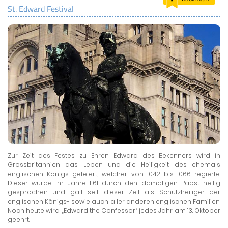
St. Edward Festival
LAND & LEUTE
LERNCENTER
ENGLISCH
ENGLAND ZUHAUSE
BRITISH SHOP
Zur Zeit des Festes zu Ehren Edward des Bekenners wird in
Grossbritannien das Leben und die Heiligkeit des ehemals
englischen Königs gefeiert, welcher von 1042 bis 1066 regierte.
Dieser wurde im Jahre 1161 durch den damaligen Papst heilig
gesprochen und galt seit dieser Zeit als Schutzheiliger der
englischen Königs- sowie auch aller anderen englischen Familien.
Noch heute wird „Edward the Confessor“ jedes Jahr am 13. Oktober
geehrt.