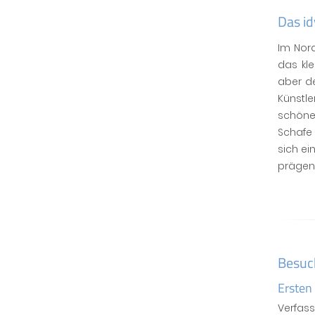
Das id
Im Nord
das kle
aber de
Künstl
schöne
Schafe
sich ei
prägen 
Besuc
Ersten
Verfas