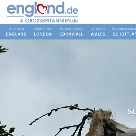
URLAUB IN
HAUPTSTADT
ROMANTISCHES
SCHÖNES
ATEMBERAUBEN
ENGLAND
LONDON
CORNWALL
WALES
SCHOTTLA
S