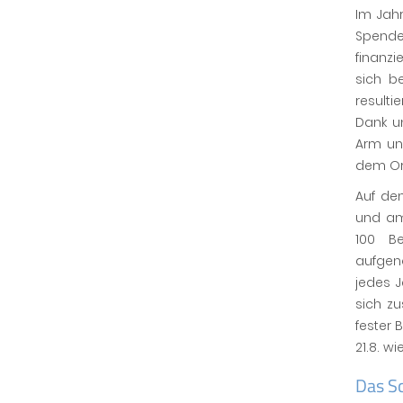
Im Jahr
Spende
finanzi
sich b
resulti
Dank u
Arm un
dem Ort
Auf de
und am
100 B
aufgen
jedes 
sich zu
fester 
21.8. 
Das S