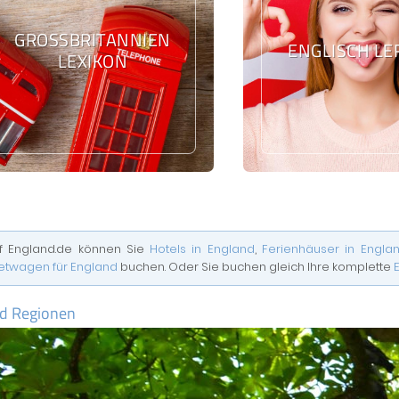
GROSSBRITANNIEN L
ENGLISCH L
EXIKON
f England.de können Sie
Hotels in England
,
Ferienhäuser in Engla
etwagen für England
buchen. Oder Sie buchen gleich Ihre komplette
d Regionen