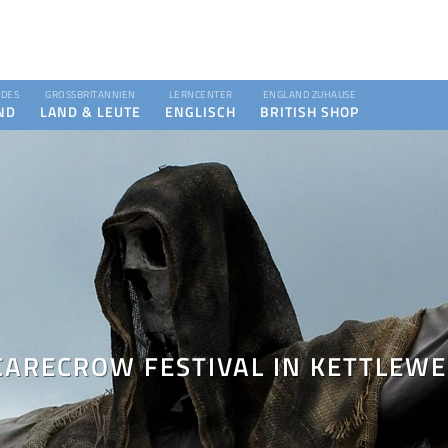
DES
GROSSBRITANNIEN
LERNCENTER
ENGLAND ZUHAUSE
ND
LAND & LEUTE
ENGLISCH
BRITISH SHOP
CARECROW FESTIVAL IN KETTLEWE