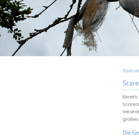
Startse
Scare
Bereits
Scarecr
Verans
großes 
Die G