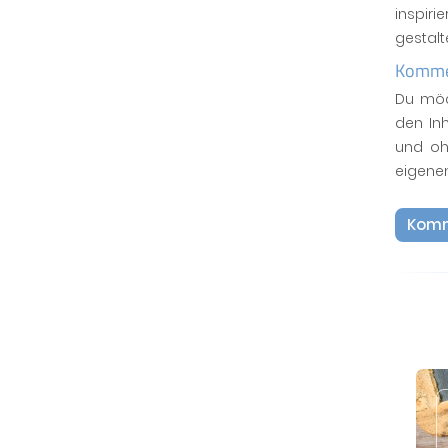
inspiri
gestal
Kommen
Du möc
den In
und oh
eigene
Komm