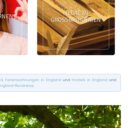
HEUTE IN
ERNEN
GROSSBRITANNIEN
nd
,
Ferienwohnungen in England
und
Hostels in England
und
England-Rundreise
.