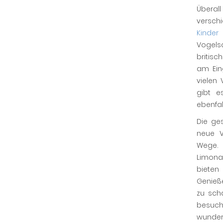
Übera
versch
Kinder
Vogels
britisc
am Ein
vielen
gibt e
ebenfal
Die ge
neue V
Wege. 
Limona
bieten
Genieße
zu sch
besucht
wunder