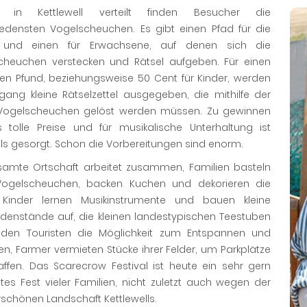
ll in Kettlewell verteilt finden Besucher die
iedensten Vogelscheuchen. Es gibt einen Pfad für die
und einen für Erwachsene, auf denen sich die
cheuchen verstecken und Rätsel aufgeben. Für einen
hen Pfund, beziehungsweise 50 Cent für Kinder, werden
gang kleine Rätselzettel ausgegeben, die mithilfe der
 Vogelscheuchen gelöst werden müssen. Zu gewinnen
s tolle Preise und für musikalische Unterhaltung ist
ls gesorgt. Schon die Vorbereitungen sind enorm.
samte Ortschaft arbeitet zusammen, Familien basteln
ogelscheuchen, backen Kuchen und dekorieren die
Kinder lernen Musikinstrumente und bauen kleine
denstände auf, die kleinen landestypischen Teestuben
 den Touristen die Möglichkeit zum Entspannen und
n, Farmer vermieten Stücke ihrer Felder, um Parkplätze
affen. Das Scarecrow Festival ist heute ein sehr gern
es Fest vieler Familien, nicht zuletzt auch wegen der
schönen Landschaft Kettlewells.