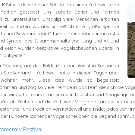
 1994 wurde von einer Schule im kleinen Kettlewell eine
naktion gestartet, um isolierte Dörfer und Farmen
ell zu unterstützen. Unzählig viele Menschen erklärten
ereit zu helfen, woraus schließlich eine große Spende
erte und Bewohner der Ortschaft besonders erfreute. Als
nd Symbol des Zusammenhalts von Jung und Alt und
d Reich wurden dekorative Vogelscheuchen überall in
 aufgestellt.
n Dächern, auf den Feldern, in den kleinsten Scheunen
 Straßenrand - Kettlewell hatte in diesen Tagen über
ewohner mehr. Diese Idee wurde so begeistert
ommen und zog so viele Fremde in das Dorf, die sich die Vo
Jahr wiederholte und immer mehr Touristen und Neugierige an
sätzlich Kirchen und die Kettlewell Village Hall an der Vorberei
Bestandteil und Tradition von Kettlewell und findet jedes Jahr
wieder Hunderte lachender Vogelscheuchen die Gegend schmüc
carecrow Festival