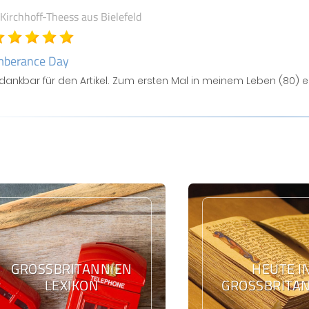
 Kirchhoff-Theess
aus Bielefeld
berance Day
 dankbar für den Artikel. Zum ersten Mal in meinem Leben (8
GROSSBRITANNIEN L
HEUTE I
EXIKON
GROSSBRITAN