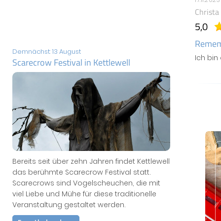
Christa
5,0
Remem
Demnächst: 13 August
Ich bin
Scarecrow Festival in Kettlewell
Bereits seit über zehn Jahren findet Kettlewell
das berühmte Scarecrow Festival statt.
Scarecrows sind Vogelscheuchen, die mit
viel Liebe und Mühe für diese traditionelle
Veranstaltung gestaltet werden.