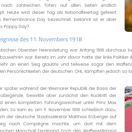
nach zahlreichen Toten auf allen Seiten endlich
t. Heute wird dieser Tag als Nationalfeiertag gefeiert
s Remembrance Day bezeichnet, bekannt ist er aber
ls Poppy Day?
reignisse des 11. Novembers 1918
utschen Obersten Heeresleitung war Anfang 1918 durchaus b
zuwehren war. Bereits im Jahr davor hatte der linke Politiker 
mehr an einen Sieg glaubte und teilweise sogar den Waffenst
en Persönlichkeiten der deutschen OHL, kämpften jedoch so lan
ar später während der Weimarer Republik die Basis der
toßlegende, bewirkte aber zunächst den Rücktritt der
d einen kompletten Führungswechsel unter Prinz Max
den. So kam es am 11. November 1918 schließlich dazu,
ch der deutsche Staatssekretär Matthias Erzberger auf
eg nach Compiègne machte, um dort mit dem
sischen Marschall Ferdinand Foch den Waffenstillstand