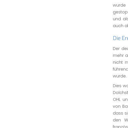
wurde 
gestopp
und al
auch a
Die E
Der de
mehr ab
nicht 
führend
wurde.
Dies w
Dolchs
OHL un
von Ba
dass si
den W
franzö