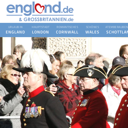
URLAUB IN
HAUPTSTADT
ROMANTISCHES
SCHÖNES
ATEMBERAUBEN
ENGLAND
LONDON
CORNWALL
WALES
SCHOTTLA