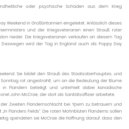
undheitliche oder psychische Schäden aus dem Krieg
Weekend in Großbritannien eingeleitet. Anlässlich dieses
rministers und der Kriegsveteranen einen Strauß roter
on nieder. Die Kriegsveteranen verkaufen an diesem Tag
. Deswegen wird der Tag in England auch als Poppy Day
kend. Sie bildet den Strauß des Staatsoberhauptes, und
 Sonntag rot angestrahlt, um an die Bedeutung der Blume
in Flandern beteiligt und unterhielt dabei kanadische
el John McCrae, der dort als Sanitätsoffizier arbeitete.
 der Zweiten Flandernschlacht bei Ypern zu betrauern und
„In Flanders Fields“. Die roten Mohnblüten Flanderns sollen
hzeitig spendeten sie McCrae die Hoffnung darauf, dass den