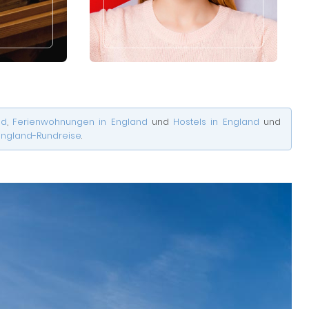
nd
,
Ferienwohnungen in England
und
Hostels in England
und
England-Rundreise
.