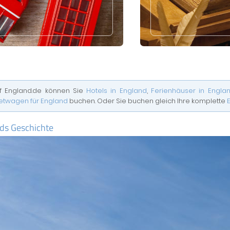
f England.de können Sie
Hotels in England
,
Ferienhäuser in Engla
etwagen für England
buchen. Oder Sie buchen gleich Ihre komplette
ds Geschichte