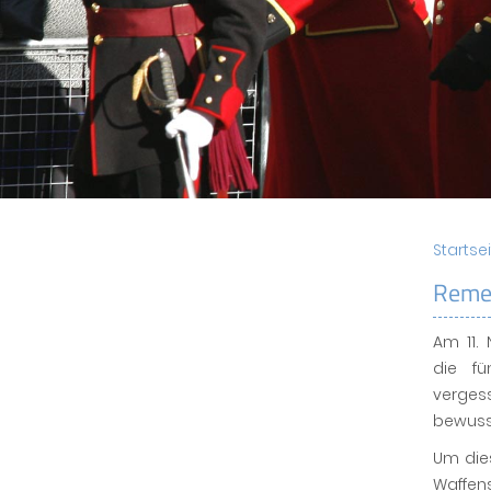
Startse
Reme
Am 11.
die fü
verges
bewusst
Um die
Waffen