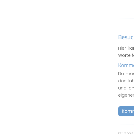
Besuc
Hier k
Worte 
Kommen
Du möc
den In
und oh
eigene
Komm
17.11.2023