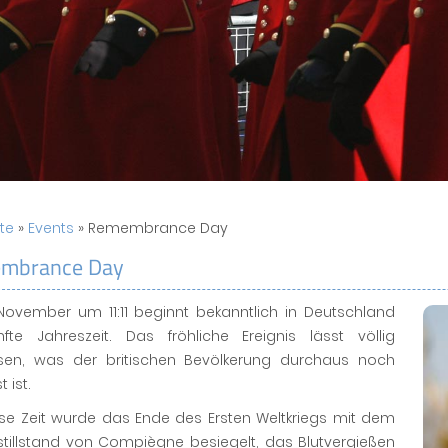
ite
»
Events
» Remembrance Day
mbrance Day
 November um 11:11 beginnt bekanntlich in Deutschland
nfte Jahreszeit. Das fröhliche Ereignis lässt völlig
sen, was der britischen Bevölkerung durchaus noch
 ist.
se Zeit wurde das Ende des Ersten Weltkriegs mit dem
stillstand von Compiègne besiegelt, das Blutvergießen