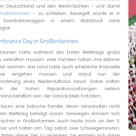
en Deutschland und den Westmächten - und damit
Großbritannien
- zu schließen. Besiegelt wurde er in
 Eisenbahnwaggon in einem Waldstück nahe
ègne.
brance Day in Großbritannien
itannien hatte während des Ersten Weltkriegs große
e verkraften müssen. Viele Familien hatten ihre Männer
er verloren, das Land hatte auch erhebliche finanzielle
isse eingehen müssen und stand nun der
forderung eines Wiederaufbaus bevor. Dabei sollten
lich die hohen Reparationszahlungen seitens
land behilflich sein, der Schock blieb trotzdem.
t kaum eine britische Familie, deren Verwandten nicht
ten Weltkrieg beteiligt waren. Deswegen erinnern sich
nschen in Großbritannien auch heute noch an den 11.
er und halten am Tag selbst zwei Schweigeminuten,
Briten dieser Zeit zu gedenken. Sie erinnern sich dabei