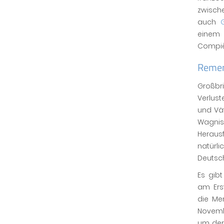
zwisch
auch
einem
Compi
Remem
Großbr
Verlust
und Vät
Wagn
Heraus
natür
Deutsch
Es gib
am Ers
die Me
Novemb
um der 