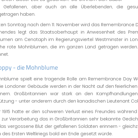
 Gefallenen, aber auch an alle Überlebenden, die ges
etragen haben.
ten Sonntag nach dem 11. November wird das Remembrance Day 
endes legt das Staatsoberhaupt in Anwesenheit des Premie
umen am Cenotaph im Regierungsviertel Westminster in Lond
iche rote Mohnblumen, die im ganzen Land getragen werden
net.
oppy - die Mohnblume
hnblume spielt eine tragende Rolle am Remembrance Day Wee
ie Londoner Gebäude werden in der Nacht auf den feierlichen
nnern. Großbritannien war stark an den Kampfhandlungen 
ützung - unter anderem durch den kanadischen Lieutenant Colon
r 1915 hatte er den schweren Verlust eines Freundes während
 zur Verarbeitung das in Großbritannien sehr bekannte Gedicht 
das vergossene Blut der gefallenen Soldaten erinnern - gleic
 des Ersten Weltkriegs bald ein Ende gesetzt würde.