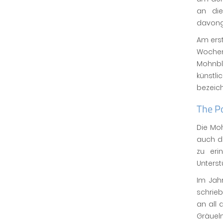
an die
davong
Am ers
Wochen
Mohnbl
künstl
bezeich
The P
Die Mo
auch d
zu eri
Unterst
Im Jah
schrieb
an all 
Gräueln