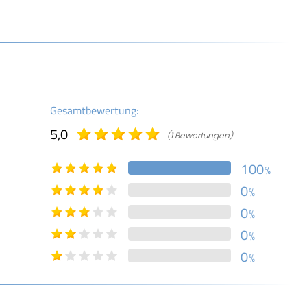
Gesamtbewertung:
5,0
(1 Bewertungen)
100
%
0
%
0
%
0
%
0
%