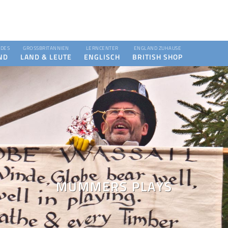
DES
GROSSBRITANNIEN
LERNCENTER
ENGLAND ZUHAUSE
ND
LAND & LEUTE
ENGLISCH
BRITISH SHOP
MUMMERS PLAYS