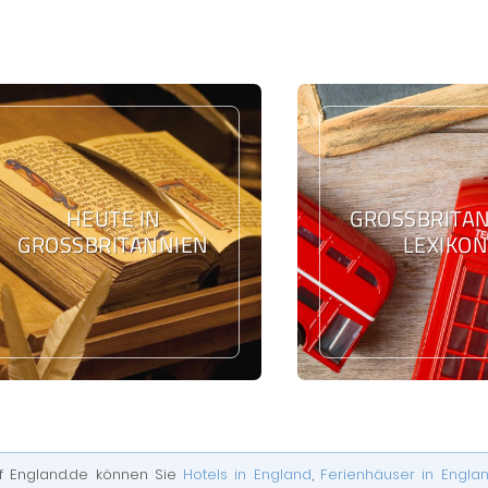
HEUTE IN
GROSSBRITANN
GROSSBRITANNIEN
EXIKON
f England.de können Sie
Hotels in England
,
Ferienhäuser in Engla