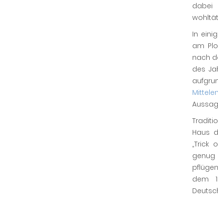
dabei 
wohltä
In eini
am Plo
nach 
des Ja
aufgr
Mittele
Aussag
Tradit
Haus d
„Trick 
genug 
pflüge
dem 16
Deutsch