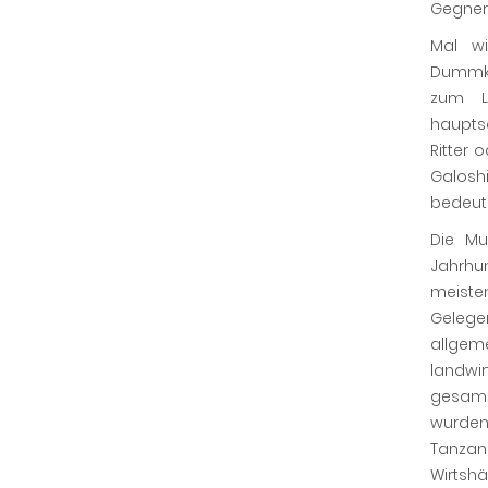
Gegner,
Mal wi
Dummko
zum L
haupts
Ritter 
Galoshi
bedeute
Die Mu
Jahrhu
meiste
Gelegen
allgem
landwir
gesamm
wurden
Tanza
Wirtshä