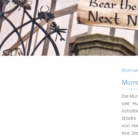
Startse
Mumm
Die Mum
seit H
Schottl
Städte 
von Ha
ihre Da