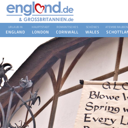
URLAUB IN
HAUPTSTADT
ROMANTISCHES
SCHÖNES
ATEMBERAUBEN
ENGLAND
LONDON
CORNWALL
WALES
SCHOTTLA