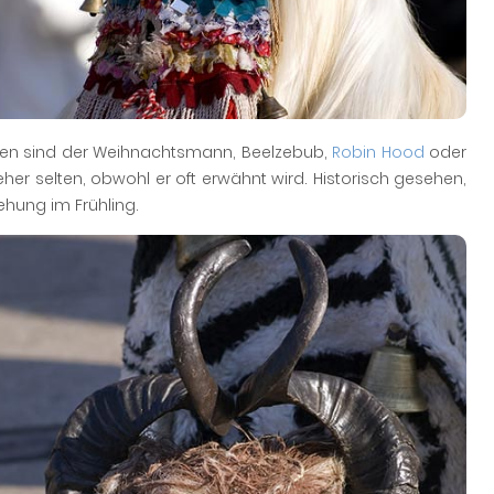
önnen sind der Weihnachtsmann, Beelzebub,
Robin Hood
oder
er selten, obwohl er oft erwähnt wird. Historisch gesehen,
ehung im Frühling.