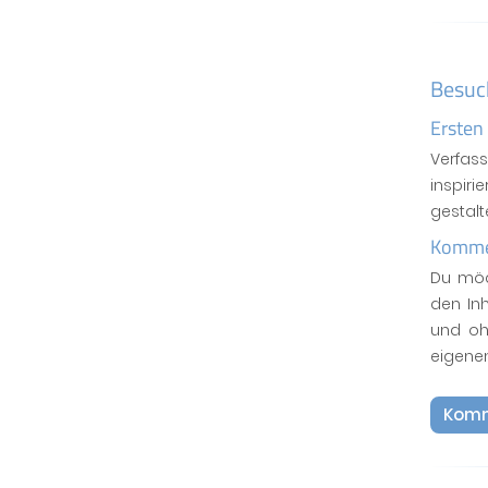
Besuc
Ersten
Verfas
inspiri
gestal
Kommen
Du möc
den In
und oh
eigene
Komm