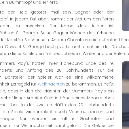
 ein Dummkopf und ein Arzt.
rd der Held getötet, mal sein Gegner oder der
pf. In jedem Fall aber, kommt der Arzt um den Toten
eben zu erwecken. Der Name des Helden ist
ächlich St. George. Seine Gegner können der türkische
oder Kapitän Slasher sein. Andere Charaktere die auftreten k
n. Obwohl St. George häufig vorkommt, erscheint der Drache eh
ten diese Spiele den Tot des Jahres im Winter und der Auferst
mmers Play's hatten ihren Höhepunkt Ende des 19.
nderts und Anfang des 20. Jahrhunderts. Für die
n Darsteller der Spieler war es eine willkommene
heit Extrageld für
Weihnachten
zu bekommen. Es heißt
ein, dass in den drei Nächten der Mummers Play's ein
tschaftlicher Arbeiter Geld in Höhe seines Monatslohns
elt hat. In der zweiten Hälfte des 20. Jahrhunderts
 die Spiele wiederbelebt durch Volksmusikanten und
nhänger. Nun werden sie oft in Gasthöfen und
usern zur Weihnachtszeit durchgeführt. Die Gelder die