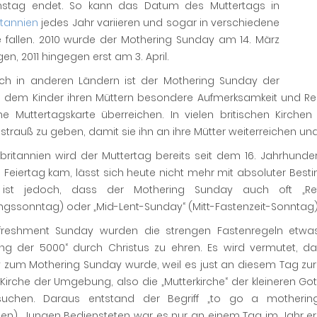
stag endet. So kann das Datum des Muttertags in
itannien
jedes Jahr variieren und sogar in verschiedene
 fallen. 2010 wurde der Mothering Sunday am 14. März
n, 2011 hingegen erst am 3. April.
ch in anderen Ländern ist der Mothering Sunday der
n dem Kinder ihren Müttern besondere Aufmerksamkeit und Resp
ne Muttertagskarte überreichen. In vielen britischen Kirche
trauß zu geben, damit sie ihn an ihre Mütter weiterreichen und
britannien wird der Muttertag bereits seit dem 16. Jahrhunder
Feiertag kam, lässt sich heute nicht mehr mit absoluter Bes
 ist jedoch, dass der Mothering Sunday auch oft „Re
ngssonntag) oder „Mid-Lent-Sunday“ (Mitt-Fastenzeit-Sonntag
reshment Sunday wurden die strengen Fastenregeln etwas
ung der 5000“ durch Christus zu ehren. Es wird vermutet, d
zum Mothering Sunday wurde, weil es just an diesem Tag zur 
Kirche der Umgebung, also die „Mutterkirche“ der kleineren Go
uchen. Daraus entstand der Begriff „to go a mothering“
n). Jungen Bediensteten war es nur an einem Tag im Jahr erla