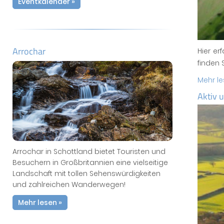
Eventkalender »
Arrochar
Hier er
finden 
Mehr l
Aktiv 
Arrochar in Schottland bietet Touristen und
Besuchern in Großbritannien eine vielseitige
Landschaft mit tollen Sehenswürdigkeiten
und zahlreichen Wanderwegen!
Mehr lesen »