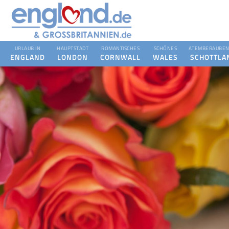
URLAUB IN
HAUPTSTADT
ROMANTISCHES
SCHÖNES
ATEMBERAUBEN
ENGLAND
LONDON
CORNWALL
WALES
SCHOTTLA