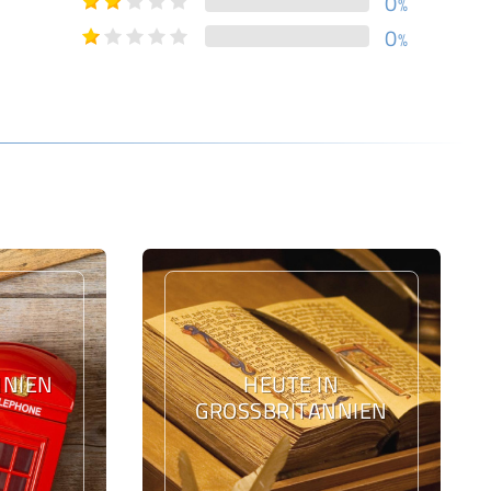
0
%
0
%
IEN L
HEUTE IN
GROSSBRITANNIEN