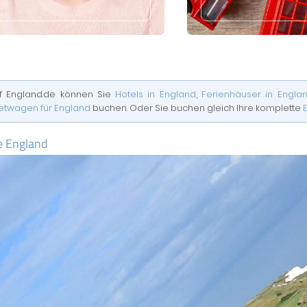
f England.de können Sie
Hotels in England
,
Ferienhäuser in Engla
etwagen für England
buchen. Oder Sie buchen gleich Ihre komplette
e England