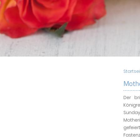
Startse
Moth
Der br
Königr
Sunday
Mother
gefeie
Faste