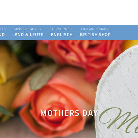
DES
GROSSBRITANNIEN
LERNCENTER
ENGLAND ZUHAUSE
ND
LAND & LEUTE
ENGLISCH
BRITISH SHOP
MOTHERS DAY