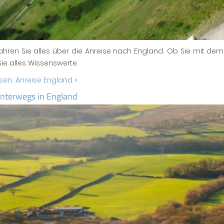
fahren Sie alles über die Anreise nach England. Ob Sie mit de
Sie alles Wissenswerte.
esen:
Anreise England »
unterwegs in England