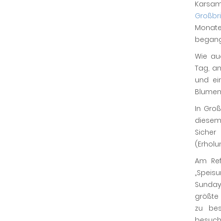
Karsam
Großbr
Monate
begange
Wie au
Tag, a
und ei
Blumens
In Groß
diesem 
Sicher
(Erholu
Am Ref
„Speis
Sunday 
größte 
zu bes
besuche