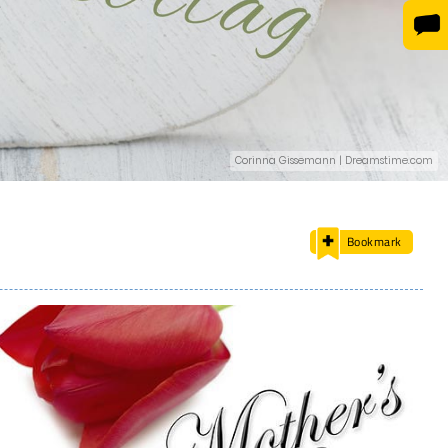
Corinna Gissemann | Dreamstime.com
Bookmark