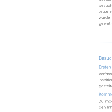
besuch
Leute 
wurde 
geehrt
Besuc
Ersten
Verfas
inspiri
gestal
Kommen
Du möc
den In