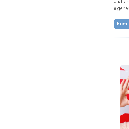
und oh
eigene
Komm