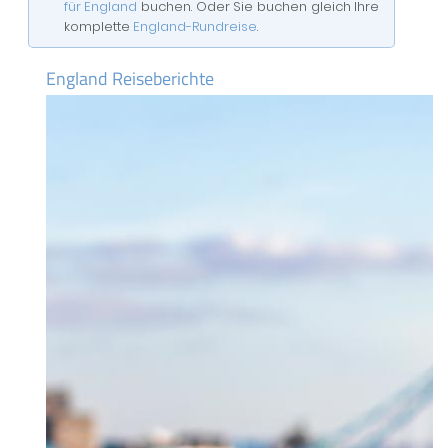
für England
buchen. Oder Sie buchen gleich Ihre
komplette
England-Rundreise
.
England Reiseberichte