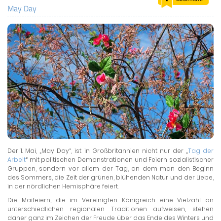
May Day
LAND & LEUTE
LERNCENTER
ENGLISCH
ENGLAND ZUHAUSE
BRITISH SHOP
Der 1. Mai, „May Day“, ist in Großbritannien nicht nur der „
Tag der
Arbeit
“ mit politischen Demonstrationen und Feiern sozialistischer
Gruppen, sondern vor allem der Tag, an dem man den Beginn
des Sommers, die Zeit der grünen, blühenden Natur und der Liebe,
in der nördlichen Hemisphäre feiert.
Die Maifeiern, die im Vereinigten Königreich eine Vielzahl an
unterschiedlichen regionalen Traditionen aufweisen, stehen
daher ganz im Zeichen der Freude über das Ende des Winters und