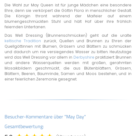
Die Wahl zur May Queen ist für junge Mädchen eine besondere
Ehre, denn sie verkörpert die Göttin Flora in menschlicher Gestalt.
Die Königin thront während der Maifeier auf einem
blumengeschmückten Stuhl und hält Hof über ihre fröhlich
feiernden Untertanen.
Das Well Dressing (Brunnenschmücken) geht auf die uralte
keltische Tradition
zurück, Quellen und Brunnen zu Ehren der
Quellgöttinnen mit Blumen, Gräsern und Blättern zu schmücken
und dadurch um nie versiegendes Wasser zu bitten. Heutzutage
wird das Well Dressing vor allem in
Derbyshire
praktiziert: Brunnen
und andere Wasserquellen werden mit großen, gerahmten
Mosaikbildern geschmückt, die aus Blütenblättern, Gräsern,
Blättern, Beeren, Baumrinde, Samen und Moos bestehen, und in
einer feierlichen Zeremonie gesegnet.
Besucher-Kommentare über "May Day"
Gesamtbewertung: