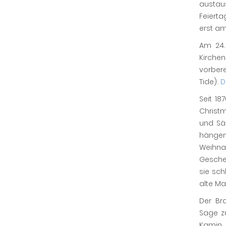
austaus
Feiert
erst a
Am 24.
Kirche
vorber
Tide).
D
Seit 18
Christ
und Sä
hänge
Weihna
Gesche
sie sc
alte Ma
Der Br
Sage z
Kamin 