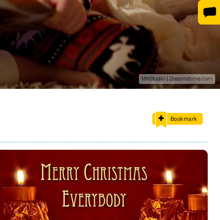
MNStudio | Dreamstime.com
Bookmark