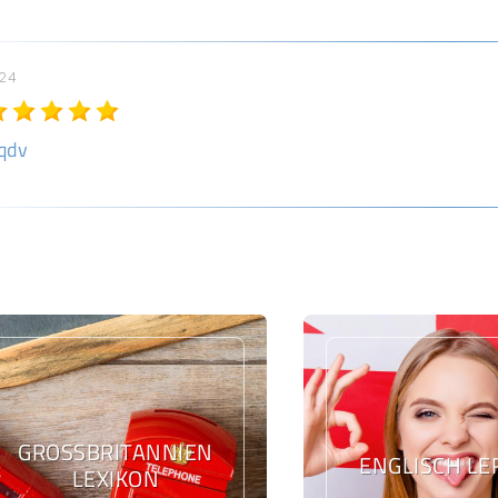
024
qdv
GROSSBRITANNIEN L
ENGLISCH L
EXIKON