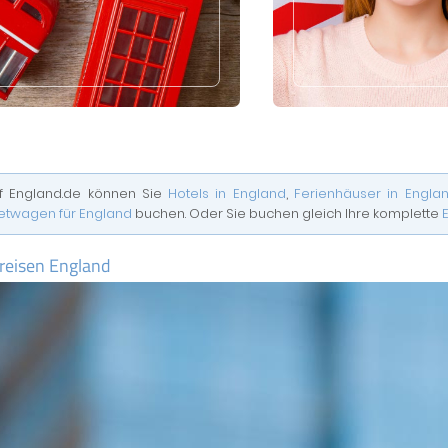
f England.de können Sie
Hotels in England
,
Ferienhäuser in Engla
etwagen für England
buchen. Oder Sie buchen gleich Ihre komplette
reisen England