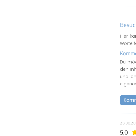
Besuc
Hier k
Worte 
Kommen
Du möc
den In
und oh
eigene
Komm
26.06.2
5,0