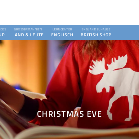
DES
GROSSBRITANNIEN
LERNCENTER
ENGLAND ZUHAUSE
ND
LAND & LEUTE
ENGLISCH
BRITISH SHOP
CHRISTMAS EVE