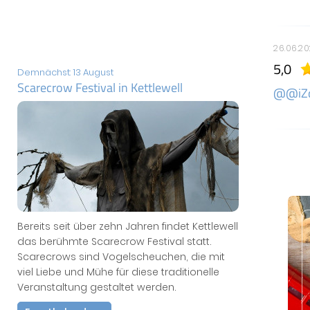
26.06.2
5,0
Demnächst: 13 August
Scarecrow Festival in Kettlewell
@@iZ
Bereits seit über zehn Jahren findet Kettlewell
das berühmte Scarecrow Festival statt.
Scarecrows sind Vogelscheuchen, die mit
viel Liebe und Mühe für diese traditionelle
Veranstaltung gestaltet werden.