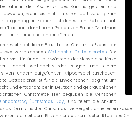
beinahe in den Ascherost des Kamins gefallen und
en gewesen, wenn sie nicht in einen dort zufällig zum
en aufgehängten Socken gefallen wären. Seitdem hält
ese Tradition, damit keine Gaben von Father Christmas
r oder in der Asche landen können.
terer weihnachtlicher Brauch des Christmas Eve ist der
u zwei verschiedenen
Weihnachts-Gottesdiensten
. Der
st speziell für Kinder, die während der Messe eine Kerze
nden, dabei Weihnachtslieder singen und einem
lls von Kindern aufgeführten Krippenspiel zuschauen.
eite Gottesdienst ist für die Erwachsenen, beginnt um
acht und entspricht der in Deutschland gebräuchlichen
nächtlichen Christmette. Hier begrüßen die Menschen
ihnachtstag (Christmas Day)
und feiern die Ankunft
sias. Kein britischer Christmas Eve vergeht ohne einen Posse
ürzen, der seit dem 19. Jahrhundert zum festen Ritual des Chri