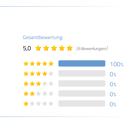
Gesamtbewertung:
5,0
(6 Bewertungen)
100
%
0
%
0
%
0
%
0
%