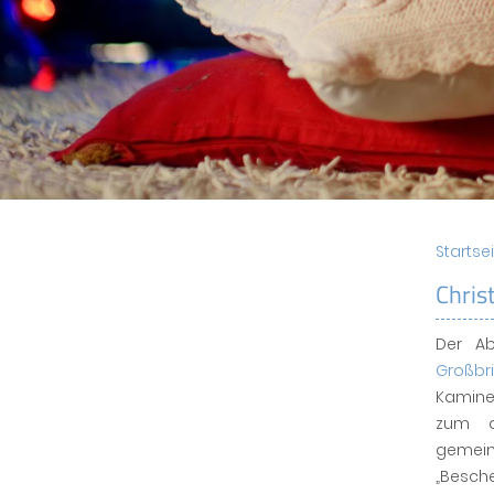
Startse
Chris
Der Ab
Großbr
Kamine
zum d
gemei
„Besc