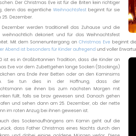
chen. Der Christmas Eve ist für die Briten kein richtiger
ag, denn das eigentliche
Weihnachtsfest
beginnt für sie
m 25. Dezember.
 Dezember werden traditionell das Zuhause und die
n weihnachtlich dekoriert und für das Weihnachtsfest
eitet. Mit dem Sonnenuntergang an
Christmas Eve
beginnt di
er Abend ist besonders für Kinder aufregend
und voller Erwartu
70 ist es in Großbritannien Tradition, dass die Kinder an
mas Eve vor dem Zubettgehen lange Socken (Stockings)
ckchen ans Ende ihrer Betten oder an den Kaminsims
n. Sie tun dies in der Hoffnung, dass der
chtsmann sie ihnen bis zum nächsten Morgen mit
nken füllt, falls sie brav gewesen sind. Danach gehen
hlafen und sehen dann am 25. Dezember, ob der nette
nn im roten Anzug bei ihnen gewesen ist.
auch des Sockenaufhängens am Kamin geht auf die
urück, dass Father Christmas eines Nachts durch den
kam und dabei einige goldene Münzen verlor. Diese