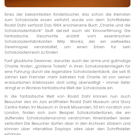
Eines der bekanntesten Kinderbücher, das schon die Kleinsten
zum Schokolade essen verführt, wurde von dem Schriftsteller
Roald Dahl verfasst: Das 1964 erschienene Buch „Charlie und die
Schokoladenfabrik“ läuft derzeit auch als Kinoverfilmung. Die
fantastische Geschichte erzählt vom exzentrischen
Schokoladenfabrikanten Willy Wonka, der ein weltweites
Gewinnspiel veranstaltet, um einen Erben für sein
Schokoladenreich zu finden.
Fünf glückliche Gewinner, darunter auch der arme und gutmütige
Charlie, finden „goldene Tickets“ in ihren Schokoladenriegeln für
eine Führung durch die legendäre Schokoladenfabrik, die seit 15
Jahren kein Fremder mehr betreten hat. Charlie ist von seinen
erstaunlichen Erlebnissen dort völlig überwältigt – immer tiefer
dringt er in Wonkas fantastische Welt der Schokolade ein.
In die fantastische Welt von Roald Dahl können nun auch
Besucher des im Juni eröffneten Roald Dahl Museum and Story
Centre treten. Im Museum in Great Missenden, 50 km nördlich von
London, finden sich zum Beispiel Schokoladentüren, die ein
duftendes Schokoladenaroma verströmen. Hineinbeißen leider
verboten! Die Besucher dürfen aber in den Archiven stöbern und
können über interaktive Displays alles über den Schriftsteller
erfahren.