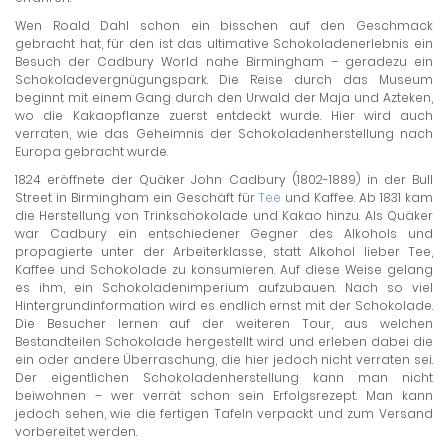
Wen Roald Dahl schon ein bisschen auf den Geschmack
gebracht hat, für den ist das ultimative Schokoladenerlebnis ein
Besuch der Cadbury World nahe Birmingham – geradezu ein
Schokoladevergnügungspark. Die Reise durch das Museum
beginnt mit einem Gang durch den Urwald der Maja und Azteken,
wo die Kakaopflanze zuerst entdeckt wurde. Hier wird auch
verraten, wie das Geheimnis der Schokoladenherstellung nach
Europa gebracht wurde.
1824 eröffnete der Quäker John Cadbury (1802-1889) in der Bull
Street in Birmingham ein Geschäft für
Tee
und Kaffee. Ab 1831 kam
die Herstellung von Trinkschokolade und Kakao hinzu. Als Quäker
war Cadbury ein entschiedener Gegner des Alkohols und
propagierte unter der Arbeiterklasse, statt Alkohol lieber Tee,
Kaffee und Schokolade zu konsumieren. Auf diese Weise gelang
es ihm, ein Schokoladenimperium aufzubauen. Nach so viel
Hintergrundinformation wird es endlich ernst mit der Schokolade.
Die Besucher lernen auf der weiteren Tour, aus welchen
Bestandteilen Schokolade hergestellt wird und erleben dabei die
ein oder andere Überraschung, die hier jedoch nicht verraten sei.
Der eigentlichen Schokoladenherstellung kann man nicht
beiwohnen – wer verrät schon sein Erfolgsrezept. Man kann
jedoch sehen, wie die fertigen Tafeln verpackt und zum Versand
vorbereitet werden.