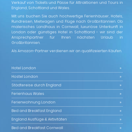
Verkauf von Tickets und Pässe für Attraktionen und Tours in
England, Schottland und Wales.
Mit uns buchen Sie auch hochwertige Ferienhäuser, Hotels,
Rundreisen, Mietwagen und Flüge nach Großbritannien. Ob
malerisches Landhaus in Cornwall, luxuriöse Unterkunft in
London oder günstiges Hotel in Schottland - wir sind der
Ansprechpartner für Ihren nächsten Urlaub in
Großbritannien.
Als Amazon-Partner verdienen wir an qualifizeierten Käufen.
Hotel London
Hostel London
Städtereise durch England
Ferienhaus Wales
Ferienwohnung London
Bed and Breakfast England
England Ausflüge & Aktivitäten
Bed and Breakfast Cornwall