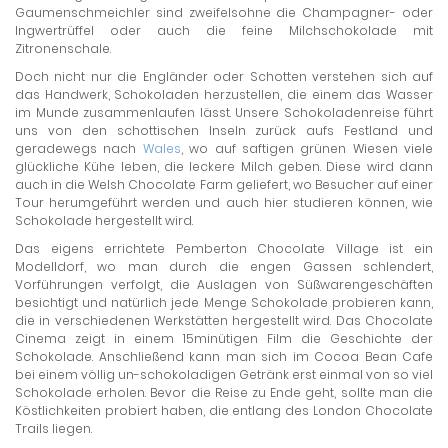
Gaumenschmeichler sind zweifelsohne die Champagner- oder
Ingwertrüffel oder auch die feine Milchschokolade mit
Zitronenschale.
Doch nicht nur die Engländer oder Schotten verstehen sich auf
das Handwerk, Schokoladen herzustellen, die einem das Wasser
im Munde zusammenlaufen lässt. Unsere Schokoladenreise führt
uns von den schottischen Inseln zurück aufs Festland und
geradewegs nach
Wales
, wo auf saftigen grünen Wiesen viele
glückliche Kühe leben, die leckere Milch geben. Diese wird dann
auch in die Welsh Chocolate Farm geliefert, wo Besucher auf einer
Tour herumgeführt werden und auch hier studieren können, wie
Schokolade hergestellt wird.
Das eigens errichtete Pemberton Chocolate Village ist ein
Modelldorf, wo man durch die engen Gassen schlendert,
Vorführungen verfolgt, die Auslagen von Süßwarengeschäften
besichtigt und natürlich jede Menge Schokolade probieren kann,
die in verschiedenen Werkstätten hergestellt wird. Das Chocolate
Cinema zeigt in einem 15minütigen Film die Geschichte der
Schokolade. Anschließend kann man sich im Cocoa Bean Cafe
bei einem völlig un-schokoladigen Getränk erst einmal von so viel
Schokolade erholen. Bevor die Reise zu Ende geht, sollte man die
Köstlichkeiten probiert haben, die entlang des London Chocolate
Trails liegen.