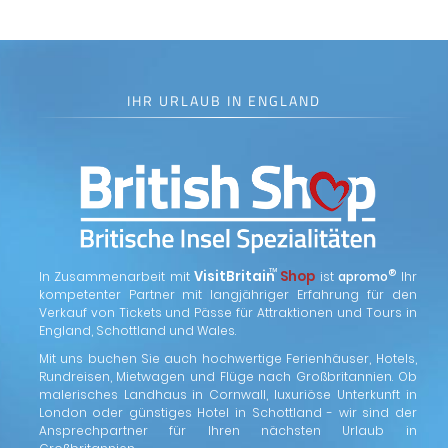
IHR URLAUB IN ENGLAND
™
VisitBritain
Shop
®
In Zusammenarbeit mit
ist
apromo
Ihr
kompetenter Partner mit langjähriger Erfahrung für den
Verkauf von Tickets und Pässe für Attraktionen und Tours in
England, Schottland und Wales.
Mit uns buchen Sie auch hochwertige Ferienhäuser, Hotels,
Rundreisen, Mietwagen und Flüge nach Großbritannien. Ob
malerisches Landhaus in Cornwall, luxuriöse Unterkunft in
London oder günstiges Hotel in Schottland - wir sind der
Ansprechpartner für Ihren nächsten Urlaub in