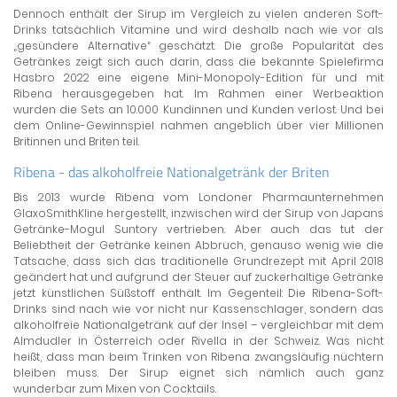
Dennoch enthält der Sirup im Vergleich zu vielen anderen Soft-
Drinks tatsächlich Vitamine und wird deshalb nach wie vor als
„gesündere Alternative“ geschätzt. Die große Popularität des
Getränkes zeigt sich auch darin, dass die bekannte Spielefirma
Hasbro 2022 eine eigene Mini-Monopoly-Edition für und mit
Ribena herausgegeben hat. Im Rahmen einer Werbeaktion
wurden die Sets an 10.000 Kundinnen und Kunden verlost. Und bei
dem Online-Gewinnspiel nahmen angeblich über vier Millionen
Britinnen und Briten teil.
Ribena - das alkoholfreie Nationalgetränk der Briten
Bis 2013 wurde Ribena vom Londoner Pharmaunternehmen
GlaxoSmithKline hergestellt, inzwischen wird der Sirup von Japans
Getränke-Mogul Suntory vertrieben. Aber auch das tut der
Beliebtheit der Getränke keinen Abbruch, genauso wenig wie die
Tatsache, dass sich das traditionelle Grundrezept mit April 2018
geändert hat und aufgrund der Steuer auf zuckerhaltige Getränke
jetzt künstlichen Süßstoff enthält. Im Gegenteil: Die Ribena-Soft-
Drinks sind nach wie vor nicht nur Kassenschlager, sondern das
alkoholfreie Nationalgetränk auf der Insel – vergleichbar mit dem
Almdudler in Österreich oder Rivella in der Schweiz. Was nicht
heißt, dass man beim Trinken von Ribena zwangsläufig nüchtern
bleiben muss. Der Sirup eignet sich nämlich auch ganz
wunderbar zum Mixen von Cocktails.