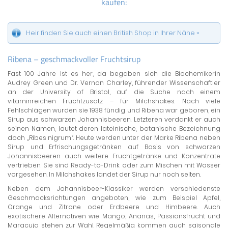
kaufen:
Heir finden Sie auch einen British Shop in Ihrer Nähe »
Ribena – geschmackvoller Fruchtsirup
Fast 100 Jahre ist es her, da begaben sich die Biochemikerin
Audrey Green und Dr. Vernon Charley, führender Wissenschaftler
an der University of Bristol, auf die Suche nach einem
vitaminreichen Fruchtzusatz – für Milchshakes. Nach viele
Fehlschlägen wurden sie 1938 fündig und Ribena war geboren, ein
Sirup aus schwarzen Johannisbeeren. Letzteren verdankt er auch
seinen Namen, lautet deren lateinische, botanische Bezeichnung
doch „Ribes nigrum“. Heute werden unter der Marke Ribena neben
Sirup und Erfrischungsgetränken auf Basis von schwarzen
Johannisbeeren auch weitere Fruchtgetränke und Konzentrate
vertrieben. Sie sind Ready-to-Drink oder zum Mischen mit Wasser
vorgesehen. In Milchshakes landet der Sirup nur noch selten.
Neben dem Johannisbeer-Klassiker werden verschiedenste
Geschmacksrichtungen angeboten, wie zum Beispiel Apfel,
Orange und Zitrone oder Erdbeere und Himbeere. Auch
exotischere Alternativen wie Mango, Ananas, Passionsfrucht und
Maracuja stehen zur Wahl. Regelmäßig kommen auch saisonale