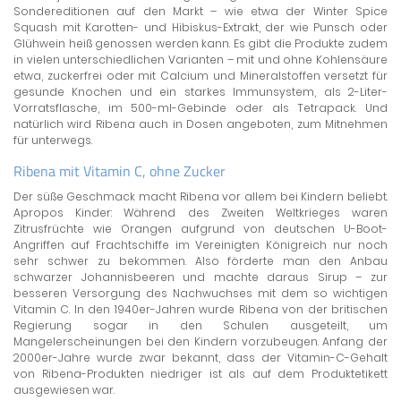
Sondereditionen auf den Markt – wie etwa der Winter Spice
Squash mit Karotten- und Hibiskus-Extrakt, der wie Punsch oder
Glühwein heiß genossen werden kann. Es gibt die Produkte zudem
in vielen unterschiedlichen Varianten – mit und ohne Kohlensäure
etwa, zuckerfrei oder mit Calcium und Mineralstoffen versetzt für
gesunde Knochen und ein starkes Immunsystem, als 2-Liter-
Vorratsflasche, im 500-ml-Gebinde oder als Tetrapack. Und
natürlich wird Ribena auch in Dosen angeboten, zum Mitnehmen
für unterwegs.
Ribena mit Vitamin C, ohne Zucker
Der süße Geschmack macht Ribena vor allem bei Kindern beliebt.
Apropos Kinder: Während des Zweiten Weltkrieges waren
Zitrusfrüchte wie Orangen aufgrund von deutschen U-Boot-
Angriffen auf Frachtschiffe im Vereinigten Königreich nur noch
sehr schwer zu bekommen. Also förderte man den Anbau
schwarzer Johannisbeeren und machte daraus Sirup – zur
besseren Versorgung des Nachwuchses mit dem so wichtigen
Vitamin C. In den 1940er-Jahren wurde Ribena von der britischen
Regierung sogar in den Schulen ausgeteilt, um
Mangelerscheinungen bei den Kindern vorzubeugen. Anfang der
2000er-Jahre wurde zwar bekannt, dass der Vitamin-C-Gehalt
von Ribena-Produkten niedriger ist als auf dem Produktetikett
ausgewiesen war.