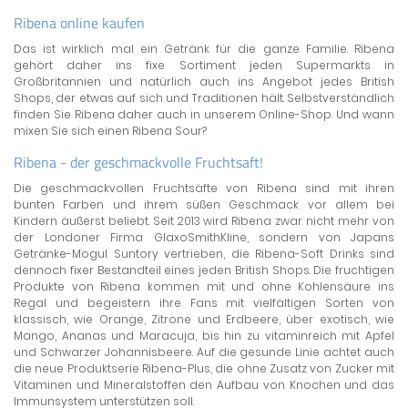
Ribena online kaufen
Das ist wirklich mal ein Getränk für die ganze Familie. Ribena
gehört daher ins fixe Sortiment jeden Supermarkts in
Großbritannien und natürlich auch ins Angebot jedes British
Shops, der etwas auf sich und Traditionen hält. Selbstverständlich
finden Sie Ribena daher auch in unserem Online-Shop. Und wann
mixen Sie sich einen Ribena Sour?
Ribena - der geschmackvolle Fruchtsaft!
Die geschmackvollen Fruchtsäfte von Ribena sind mit ihren
bunten Farben und ihrem süßen Geschmack vor allem bei
Kindern äußerst beliebt. Seit 2013 wird Ribena zwar nicht mehr von
der Londoner Firma GlaxoSmithKline, sondern von Japans
Getränke-Mogul Suntory vertrieben, die Ribena-Soft Drinks sind
dennoch fixer Bestandteil eines jeden British Shops. Die fruchtigen
Produkte von Ribena kommen mit und ohne Kohlensäure ins
Regal und begeistern ihre Fans mit vielfältigen Sorten von
klassisch, wie Orange, Zitrone und Erdbeere, über exotisch, wie
Mango, Ananas und Maracuja, bis hin zu vitaminreich mit Apfel
und Schwarzer Johannisbeere. Auf die gesunde Linie achtet auch
die neue Produktserie Ribena-Plus, die ohne Zusatz von Zucker mit
Vitaminen und Mineralstoffen den Aufbau von Knochen und das
Immunsystem unterstützen soll.