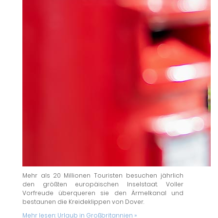
Mehr als 20 Millionen Touristen besuchen jährlich
den größten europäischen Inselstaat. Voller
Vorfreude überqueren sie den Ärmelkanal und
bestaunen die Kreideklippen von Dover.
Mehr lesen:
Urlaub in Großbritannien »