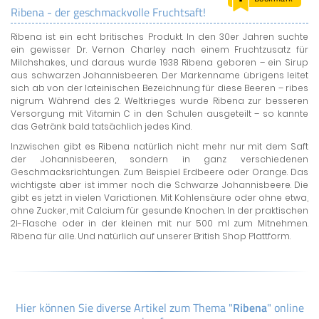
Ribena - der geschmackvolle Fruchtsaft!
LAND & LEUTE
Ribena ist ein echt britisches Produkt. In den 30er Jahren suchte
LERNCENTER
ein gewisser Dr. Vernon Charley nach einem Fruchtzusatz für
ENGLISCH
Milchshakes, und daraus wurde 1938 Ribena geboren – ein Sirup
aus schwarzen Johannisbeeren. Der Markenname übrigens leitet
ENGLAND ZUHAUSE
sich ab von der lateinischen Bezeichnung für diese Beeren – ribes
BRITISH SHOP
nigrum. Während des 2. Weltkrieges wurde Ribena zur besseren
Versorgung mit Vitamin C in den Schulen ausgeteilt – so kannte
das Getränk bald tatsächlich jedes Kind.
Inzwischen gibt es Ribena natürlich nicht mehr nur mit dem Saft
der Johannisbeeren, sondern in ganz verschiedenen
Geschmacksrichtungen. Zum Beispiel Erdbeere oder Orange. Das
wichtigste aber ist immer noch die Schwarze Johannisbeere. Die
gibt es jetzt in vielen Variationen. Mit Kohlensäure oder ohne etwa,
ohne Zucker, mit Calcium für gesunde Knochen. In der praktischen
2l-Flasche oder in der kleinen mit nur 500 ml zum Mitnehmen.
Ribena für alle. Und natürlich auf unserer British Shop Plattform.
Hier können Sie diverse Artikel zum Thema "
Ribena
" online