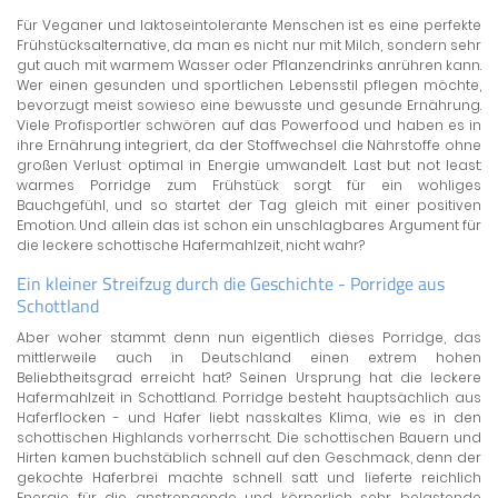
Für Veganer und laktoseintolerante Menschen ist es eine perfekte
Frühstücksalternative, da man es nicht nur mit Milch, sondern sehr
gut auch mit warmem Wasser oder Pflanzendrinks anrühren kann.
Wer einen gesunden und sportlichen Lebensstil pflegen möchte,
bevorzugt meist sowieso eine bewusste und gesunde Ernährung.
Viele Profisportler schwören auf das Powerfood und haben es in
ihre Ernährung integriert, da der Stoffwechsel die Nährstoffe ohne
großen Verlust optimal in Energie umwandelt. Last but not least:
warmes Porridge zum Frühstück sorgt für ein wohliges
Bauchgefühl, und so startet der Tag gleich mit einer positiven
Emotion. Und allein das ist schon ein unschlagbares Argument für
die leckere schottische Hafermahlzeit, nicht wahr?
Ein kleiner Streifzug durch die Geschichte - Porridge aus
Schottland
Aber woher stammt denn nun eigentlich dieses Porridge, das
mittlerweile auch in Deutschland einen extrem hohen
Beliebtheitsgrad erreicht hat? Seinen Ursprung hat die leckere
Hafermahlzeit in Schottland. Porridge besteht hauptsächlich aus
Haferflocken - und Hafer liebt nasskaltes Klima, wie es in den
schottischen Highlands vorherrscht. Die schottischen Bauern und
Hirten kamen buchstäblich schnell auf den Geschmack, denn der
gekochte Haferbrei machte schnell satt und lieferte reichlich
Energie für die anstrengende und körperlich sehr belastende