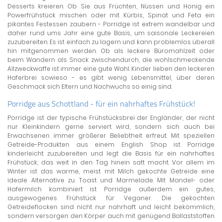
Desserts kreieren. Ob Sie aus Früchten, Nüssen und Honig ein
Powerfrühstück mischen oder mit Kürbis, Spinat und Feta ein
pikantes Festessen zaubern - Porridge ist extrem wandelbar und
daher rund ums Jahr eine gute Basis, um saisonale Leckereien
zuzubereiten. Es ist einfach zu lagern und kann problemlos überall
hin mitgenommen werden. Ob als leckere Büromahlzeit oder
beim Wandern als Snack zwischendurch, die wohlschmeckende
Allzweckwaffe ist immer eine gute Wahl. Kinder lieben den leckeren
Haferbrei sowieso - es gibt wenig Lebensmittel, über deren
Geschmack sich Eltern und Nachwuchs so einig sind.
Porridge aus Schottland - für ein nahrhaftes Frühstück!
Porridge ist der typische Frühstücksbrei der Engländer, der nicht
nur Kleinkindern gerne serviert wird, sondern sich auch bei
Erwachsenen immer größerer Beliebtheit erfreut. Mit speziellen
Getreide-Produkten aus einem English Shop ist Porridge
kinderleicht zuzubereiten und legt die Basis für ein nahrhaftes
Frühstück, das weit in den Tag hinein satt macht. Vor allem im
Winter ist das warme, meist mit Milch gekochte Getreide eine
ideale Alternative zu Toast und Marmelade. Mit Mandel- oder
Hafermilch kombiniert ist Porridge außerdem ein gutes,
ausgewogenes Frühstück für Veganer. Die gekochten
Getreideflocken sind nicht nur nahrhaft und leicht bekömmlich,
sondern versorgen den Körper auch mit genügend Ballaststoffen