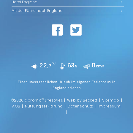
Hotel England
Mit der Fähre nach England
22,
°C
63
8
7
%
kmh
Einen unvergesslichen Urlaub im eigenen Ferienhaus in
England erleben
®
©2026 apromo
Lifestyles |
Web by Beckett
|
Sitemap
|
AGB
|
Nutzungserklärung
|
Datenschutz
|
Impressum
|