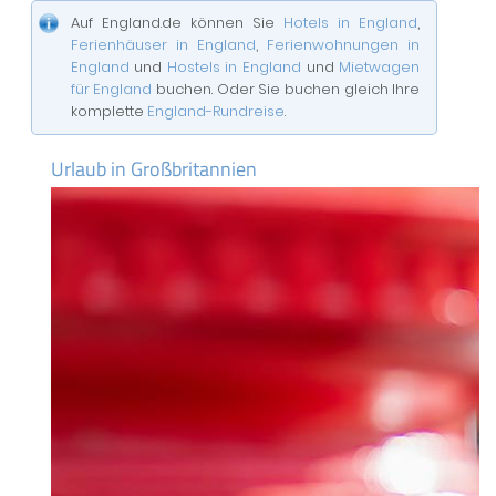
Auf England.de können Sie
Hotels in England
,
Ferienhäuser in England
,
Ferienwohnungen in
England
und
Hostels in England
und
Mietwagen
für England
buchen. Oder Sie buchen gleich Ihre
komplette
England-Rundreise
.
Urlaub in Großbritannien