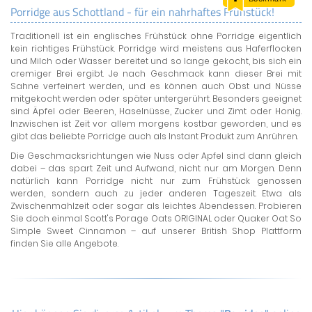
Porridge aus Schottland - für ein nahrhaftes Frühstück!
LAND & LEUTE
Traditionell ist ein englisches Frühstück ohne Porridge eigentlich
LERNCENTER
kein richtiges Frühstück. Porridge wird meistens aus Haferflocken
ENGLISCH
und Milch oder Wasser bereitet und so lange gekocht, bis sich ein
cremiger Brei ergibt. Je nach Geschmack kann dieser Brei mit
ENGLAND ZUHAUSE
Sahne verfeinert werden, und es können auch Obst und Nüsse
BRITISH SHOP
mitgekocht werden oder später untergerührt. Besonders geeignet
sind Äpfel oder Beeren, Haselnüsse, Zucker und Zimt oder Honig.
Inzwischen ist Zeit vor allem morgens kostbar geworden, und es
gibt das beliebte Porridge auch als Instant Produkt zum Anrühren.
Die Geschmacksrichtungen wie Nuss oder Apfel sind dann gleich
dabei – das spart Zeit und Aufwand, nicht nur am Morgen. Denn
natürlich kann Porridge nicht nur zum Frühstück genossen
werden, sondern auch zu jeder anderen Tageszeit. Etwa als
Zwischenmahlzeit oder sogar als leichtes Abendessen. Probieren
Sie doch einmal Scott's Porage Oats ORIGINAL oder Quaker Oat So
Simple Sweet Cinnamon – auf unserer British Shop Plattform
finden Sie alle Angebote.