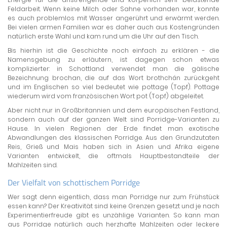
Feldarbeit. Wenn keine Milch oder Sahne vorhanden war, konnte
es auch problemlos mit Wasser angerührt und erwärmt werden.
Bei vielen armen Familien war es daher auch aus Kostengründen
natürlich erste Wahl und kam rund um die Uhr auf den Tisch.
Bis hierhin ist die Geschichte noch einfach zu erklären - die
Namensgebung zu erläutern, ist dagegen schon etwas
komplizierter: in Schottland verwendet man die gälische
Bezeichnung brochan, die auf das Wort brothchán zurückgeht
und im Englischen so viel bedeutet wie pottage (Topf). Pottage
wiederum wird vom französischen Wort pot (Topf) abgeleitet.
Aber nicht nur in Großbritannien und dem europäischen Festland,
sondern auch auf der ganzen Welt sind Porridge-Varianten zu
Hause. In vielen Regionen der Erde findet man exotische
Abwandlungen des klassischen Porridge. Aus den Grundzutaten
Reis, Grieß und Mais haben sich in Asien und Afrika eigene
Varianten entwickelt, die oftmals Hauptbestandteile der
Mahlzeiten sind.
Der Vielfalt von schottischem Porridge
Wer sagt denn eigentlich, dass man Porridge nur zum Frühstück
essen kann? Der Kreativität sind keine Grenzen gesetzt und je nach
Experimentierfreude gibt es unzählige Varianten. So kann man
aus Porridge natürlich auch herzhafte Mahlzeiten oder leckere