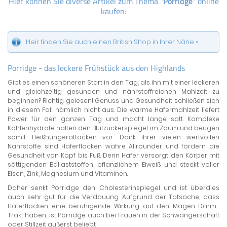
Hier können Sie diverse Artikel zum Thema "
Porridge
" online
kaufen:
Heir finden Sie auch einen British Shop in Ihrer Nähe »
Porridge - das leckere Frühstück aus den Highlands
Gibt es einen schöneren Start in den Tag, als ihn mit einer leckeren
und gleichzeitig gesunden und nährstoffreichen Mahlzeit zu
beginnen? Richtig gelesen! Genuss und Gesundheit schließen sich
in diesem Fall nämlich nicht aus. Die warme Hafermahlzeit liefert
Power für den ganzen Tag und macht lange satt. Komplexe
Kohlenhydrate halten den Blutzuckerspiegel im Zaum und beugen
somit Heißhungerattacken vor. Dank ihrer vielen wertvollen
Nährstoffe sind Haferflocken wahre Allrounder und fördern die
Gesundheit von Kopf bis Fuß. Denn Hafer versorgt den Körper mit
sättigenden Ballaststoffen, pflanzlichem Eiweiß und steckt voller
Eisen, Zink, Magnesium und Vitaminen.
Daher senkt Porridge den Cholesterinspiegel und ist überdies
auch sehr gut für die Verdauung. Aufgrund der Tatsache, dass
Haferflocken eine beruhigende Wirkung auf den Magen-Darm-
Trakt haben, ist Porridge auch bei Frauen in der Schwangerschaft
oder Stillzeit äußerst beliebt.