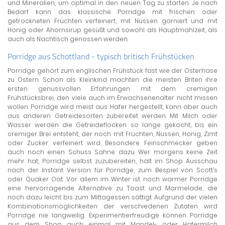
und Mineralien, um optimal in den neuen Tag zu starten. Je nach
Bedarf kann das klassische Porridge mit frischen oder
getrockneten Früchten verfeinert, mit Nüssen garniert und mit
Honig oder Ahornsirup gesüßt und sowohl als Hauptmahlzeit, als
auch als Nachtisch genossen werden.
Porridge aus Schottland - typisch britisch Frühstücken
Porridge gehört zum englischen Frühstück fast wie der Osterhase
zu Ostern. Schon als Kleinkind machten die meisten Briten ihre
ersten genussvollen Erfahrungen mit dem cremigen
Frühstücksbrei, den viele auch im Erwachsenenalter nicht missen
wollen. Porridge wird meist aus Hafer hergestellt, kann aber auch
aus anderen Getreidesorten zubereitet werden. Mit Milch oder
Wasser werden die Getreideflocken so lange gekocht, bis ein
cremiger Brei entsteht, der noch mit Früchten, Nüssen, Honig, Zimt
oder Zucker verfeinert wird. Besondere Feinschmecker geben
auch noch einen Schuss Sahne dazu. Wer morgens keine Zeit
mehr hat, Porridge selbst zuzubereiten, hält im Shop Ausschau
nach der Instant Version für Porridge, zum Bespiel von Scott’s
oder Quaker Oat. Vor allem im Winter ist noch warmer Porridge
eine hervorragende Alternative zu Toast und Marmelade, die
noch dazu leicht bis zum Mittagessen sättigt. Aufgrund der vielen
Kombinationsmöglichkeiten der verschiedenen Zutaten wird
Porridge nie langweilig. Experimentierfreudige können Porridge
aus dem Shop auch einmal mit Mandel- oder Hafermilch