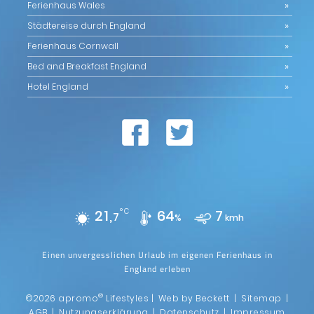
Ferienhaus Wales
Städtereise durch England
Ferienhaus Cornwall
Bed and Breakfast England
Hotel England
21,
°C
64
7
7
%
kmh
Einen unvergesslichen Urlaub im eigenen Ferienhaus in
England erleben
®
©2026 apromo
Lifestyles |
Web by Beckett
|
Sitemap
|
AGB
|
Nutzungserklärung
|
Datenschutz
|
Impressum