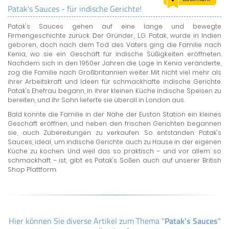
Patak's Sauces - für indische Gerichte!
LAND & LEUTE
Patak's Sauces gehen auf eine lange und bewegte
LERNCENTER
Firmengeschichte zurück. Der Gründer, L.G. Patak, wurde in Indien
ENGLISCH
geboren, doch nach dem Tod des Vaters ging die Familie nach
Kenia, wo sie ein Geschäft für indische Süßigkeiten eröffneten.
ENGLAND ZUHAUSE
Nachdem sich in den 1950er Jahren die Lage in Kenia veränderte,
BRITISH SHOP
zog die Familie nach Großbritannien weiter. Mit nicht viel mehr als
ihrer Arbeitskraft und Ideen für schmackhafte indische Gerichte.
Patak's Ehefrau begann, in ihrer kleinen Küche indische Speisen zu
bereiten, und ihr Sohn lieferte sie überall in London aus.
Bald konnte die Familie in der Nähe der Euston Station ein kleines
Geschäft eröffnen, und neben den frischen Gerichten begannen
sie, auch Zubereitungen zu verkaufen. So entstanden Patak's
Sauces, ideal, um indische Gerichte auch zu Hause in der eigenen
Küche zu kochen. Und weil das so praktisch – und vor allem: so
schmackhaft – ist, gibt es Patak's Soßen auch auf unserer British
Shop Plattform.
Hier können Sie diverse Artikel zum Thema "
Patak's Sauces
"