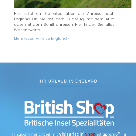
Hier erfahren Sie alles über die Anreise nach
England. Ob Sie mit dem Flugzeug, mit dem Auto
oder mit dem Schiff anreisen: Hier finden Sie alles
Wissenswerte.
Mehr lesen:
Anreise England »
IHR URLAUB IN ENGLAND
™
VisitBritain
Shop
®
In Zusammenarbeit mit
ist
apromo
Ihr