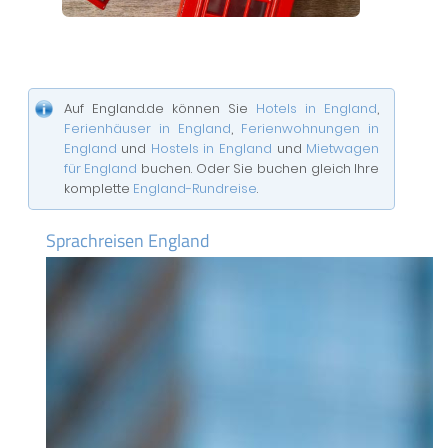
Auf England.de können Sie
Hotels in England
,
Ferienhäuser in England
,
Ferienwohnungen in
England
und
Hostels in England
und
Mietwagen
für England
buchen. Oder Sie buchen gleich Ihre
komplette
England-Rundreise
.
Sprachreisen England