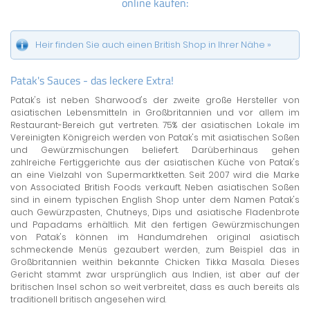
online kaufen:
Heir finden Sie auch einen British Shop in Ihrer Nähe »
Patak's Sauces - das leckere Extra!
Patak's ist neben Sharwood's der zweite große Hersteller von
asiatischen Lebensmitteln in Großbritannien und vor allem im
Restaurant-Bereich gut vertreten. 75% der asiatischen Lokale im
Vereinigten Königreich werden von Patak's mit asiatischen Soßen
und Gewürzmischungen beliefert. Darüberhinaus gehen
zahlreiche Fertiggerichte aus der asiatischen Küche von Patak's
an eine Vielzahl von Supermarktketten. Seit 2007 wird die Marke
von Associated British Foods verkauft. Neben asiatischen Soßen
sind in einem typischen English Shop unter dem Namen Patak's
auch Gewürzpasten, Chutneys, Dips und asiatische Fladenbrote
und Papadams erhältlich. Mit den fertigen Gewürzmischungen
von Patak's können im Handumdrehen original asiatisch
schmeckende Menüs gezaubert werden, zum Beispiel das in
Großbritannien weithin bekannte Chicken Tikka Masala. Dieses
Gericht stammt zwar ursprünglich aus Indien, ist aber auf der
britischen Insel schon so weit verbreitet, dass es auch bereits als
traditionell britisch angesehen wird.