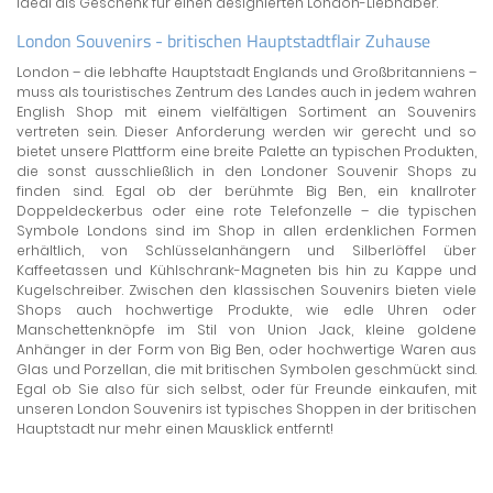
ideal als Geschenk für einen designierten London-Liebhaber.
London Souvenirs - britischen Hauptstadtflair Zuhause
London – die lebhafte Hauptstadt Englands und Großbritanniens –
muss als touristisches Zentrum des Landes auch in jedem wahren
English Shop mit einem vielfältigen Sortiment an Souvenirs
vertreten sein. Dieser Anforderung werden wir gerecht und so
bietet unsere Plattform eine breite Palette an typischen Produkten,
die sonst ausschließlich in den Londoner Souvenir Shops zu
finden sind. Egal ob der berühmte Big Ben, ein knallroter
Doppeldeckerbus oder eine rote Telefonzelle – die typischen
Symbole Londons sind im Shop in allen erdenklichen Formen
erhältlich, von Schlüsselanhängern und Silberlöffel über
Kaffeetassen und Kühlschrank-Magneten bis hin zu Kappe und
Kugelschreiber. Zwischen den klassischen Souvenirs bieten viele
Shops auch hochwertige Produkte, wie edle Uhren oder
Manschettenknöpfe im Stil von Union Jack, kleine goldene
Anhänger in der Form von Big Ben, oder hochwertige Waren aus
Glas und Porzellan, die mit britischen Symbolen geschmückt sind.
Egal ob Sie also für sich selbst, oder für Freunde einkaufen, mit
unseren London Souvenirs ist typisches Shoppen in der britischen
Hauptstadt nur mehr einen Mausklick entfernt!