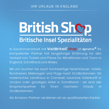
IHR URLAUB IN ENGLAND
™
VisitBritain
Shop
®
In Zusammenarbeit mit
ist
apromo
Ihr
kompetenter Partner mit langjähriger Erfahrung für den
Verkauf von Tickets und Pässe für Attraktionen und Tours in
England, Schottland und Wales.
Mit uns buchen Sie auch hochwertige Ferienhäuser, Hotels,
Rundreisen, Mietwagen und Flüge nach Großbritannien. Ob
malerisches Landhaus in Cornwall, luxuriöse Unterkunft in
London oder günstiges Hotel in Schottland - wir sind der
Ansprechpartner für Ihren nächsten Urlaub in
Großbritannien.
Als Amazon-Partner verdienen wir an qualifizeierten Käufen.