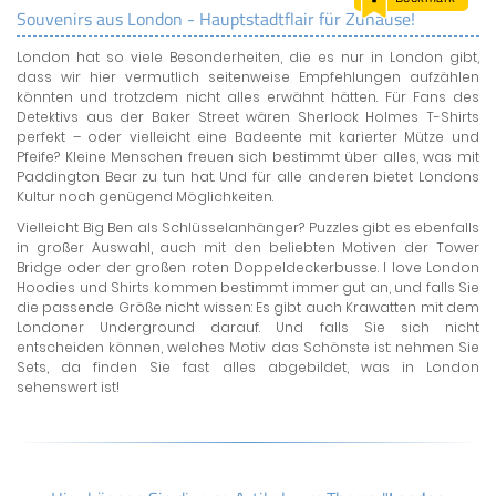
Souvenirs aus London - Hauptstadtflair für Zuhause!
LAND & LEUTE
London hat so viele Besonderheiten, die es nur in London gibt,
LERNCENTER
dass wir hier vermutlich seitenweise Empfehlungen aufzählen
ENGLISCH
könnten und trotzdem nicht alles erwähnt hätten. Für Fans des
Detektivs aus der Baker Street wären Sherlock Holmes T-Shirts
ENGLAND ZUHAUSE
perfekt – oder vielleicht eine Badeente mit karierter Mütze und
BRITISH SHOP
Pfeife? Kleine Menschen freuen sich bestimmt über alles, was mit
Paddington Bear zu tun hat. Und für alle anderen bietet Londons
Kultur noch genügend Möglichkeiten.
Vielleicht Big Ben als Schlüsselanhänger? Puzzles gibt es ebenfalls
in großer Auswahl, auch mit den beliebten Motiven der Tower
Bridge oder der großen roten Doppeldeckerbusse. I love London
Hoodies und Shirts kommen bestimmt immer gut an, und falls Sie
die passende Größe nicht wissen: Es gibt auch Krawatten mit dem
Londoner Underground darauf. Und falls Sie sich nicht
entscheiden können, welches Motiv das Schönste ist: nehmen Sie
Sets, da finden Sie fast alles abgebildet, was in London
sehenswert ist!