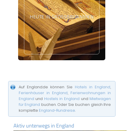
HEUTE IN GROSSBRITANNIEN
Auf England.de können Sie
Hotels in England
,
Ferienhäuser in England
,
Ferienwohnungen in
England
und
Hostels in England
und
Mietwagen
für England
buchen. Oder Sie buchen gleich Ihre
komplette
England-Rundreise
.
Aktiv unterwegs in England