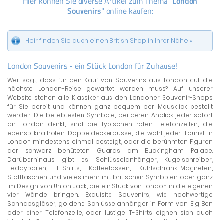
Hier können Sie diverse Artikel zum Thema "
London
Souvenirs
" online kaufen:
Heir finden Sie auch einen British Shop in Ihrer Nähe »
London Souvenirs - ein Stück London für Zuhause!
Wer sagt, dass für den Kauf von Souvenirs aus London auf die
nächste London-Reise gewartet werden muss? Auf unserer
Website stehen alle Klassiker aus den Londoner Souvenir-Shops
für Sie bereit und können ganz bequem per Mausklick bestellt
werden. Die beliebtesten Symbole, bei deren Anblick jeder sofort
an London denkt, sind die typischen roten Telefonzellen, die
ebenso knallroten Doppeldeckerbusse, die wohl jeder Tourist in
London mindestens einmal besteigt, oder die berühmten Figuren
der schwarz behüteten Guards am Buckingham Palace.
Darüberhinaus gibt es Schlüsselanhänger, Kugelschreiber,
Teddybären, T-Shirts, Kaffeetassen, Kühlschrank-Magneten,
Stofftaschen und vieles mehr mit britischen Symbolen oder ganz
im Design von Union Jack, die ein Stück von London in die eigenen
vier Wände bringen. Exquisite Souvenirs, wie hochwertige
Schnapsgläser, goldene Schlüsselanhänger in Form von Big Ben
oder einer Telefonzelle, oder lustige T-Shirts eignen sich auch