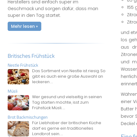
85 g
Herstellers sind einfach super im
155 
Geschmack und sorgen dafür, dass man
Zitr
super in den Tag startet.
Zitr
Mehr lesen »
und etw
los geh
aus dr
Zitron
Britisches Frühstück
und mi
Nestle Frühstück
Wasser
Das Sortiment von Nestle ist riesig. So
herrlic
gibt es auch eine große Auswahl an
leckeren
...
erinnert
Müsli
Währen
Wer gesund und vielseitig in seinen
einer 
Tag starten möchte, isst zum
Frühstück Müsli.
...
Butter 
bevor 
Brot Backmischungen
Für Liebhaber der britischen Küche
Deckel
darf es gerne ein traditionelles
Landbrot sein.
...
Eine f