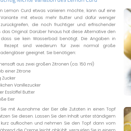
in Lemon Curd etwas variieren möchte, kann auf eine
-Variante mit etwas mehr Butter und dafür weniger
 zurückgreifen, die noch fruchtiger und erfrischender
s das Original. Darüber hinaus hat diese Alternative den
l, dass sie kein Wasserbad benötigt. Die Angaben in
m Rezept sind wiederum für zwei normal große
adengläser geeignet. Sie benötigen:
onensaft aus zwei großen Zitronen (ca. 150 ml)
eb einer Zitrone
g Zucker
ckchen Vanillezucker
er Esslöffel Butter
oße Eier
Sie mit Ausnahme der Eier alle Zutaten in einen Topf
itzen Sie diesen. Lassen Sie den Inhalt unter ständigem
 kurz aufkochen und nehmen Sie den Topf dann vom
ährend die Creme leicht abkühlt, verquirlen Sie in einem