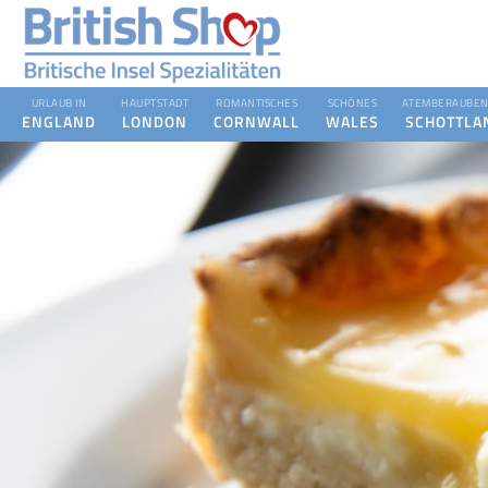
URLAUB IN
HAUPTSTADT
ROMANTISCHES
SCHÖNES
ATEMBERAUBEN
ENGLAND
LONDON
CORNWALL
WALES
SCHOTTLA