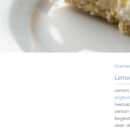
Startse
Lemo
Lemon 
englis
hierzu
Lemon 
Begeis
über d