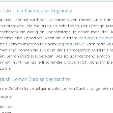
Curd - der Favorit aller Engländer
gland-Urlauber wird der Geschmack von Lemon Curd dabei v
marmelade, die die Briten so sehr lieben. Der zitronige Auf
schmack ein wenig an Kindheitstage, in denen man die Gla
encreme also unbedingt, wenn Sie in Ihrem
Bed and Breakfast
 Einen Sommermorgen in einem
England-Urlaub
kann man kau
en sind, können Sie zurück in der Heimat Lemon Curd in e
en, Lemon Curd zuzubereiten. Das ist überraschend einfach – 
ämlich nicht nur als erfrischender Brotaufstrich, sondern bi
zu an.
ritish: Lemon Curd selber machen
ste der Zutaten für selbstgemachtes Lemon Curd ist angenehm
ötigen:
oße Eier