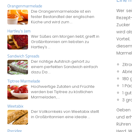
Orangenmarmelade
Wer se
Die Orangenmarmelade ist ein
fester Bestandteil der englischen
Rezept
Küche und wird zum
...
Zucker
Hartley's Jam
wird al
Wer Süßes am Morgen liebt, greift in
Vortei
Großbritannien am liebsten zu
diese
Hartley’s
...
Marmel
Sandwich Spreads
Der richtige Aufstrich gehört zu
Zitr
einem perfekten Sandwich einfach
Abri
dazu. Da
...
180 
Tiptree Marmelade
1 Pä
Hochwertige Zutaten und Früchte
werden bei Tiptree zu köstlichen
1 gut
Marmeladen,
...
3 gr
Weetabix
Geben 
Der Vollkornkeks von Weetabix stellt
und erh
in Großbritannien eine ideale
...
Rühren
Porridge
Herd. W