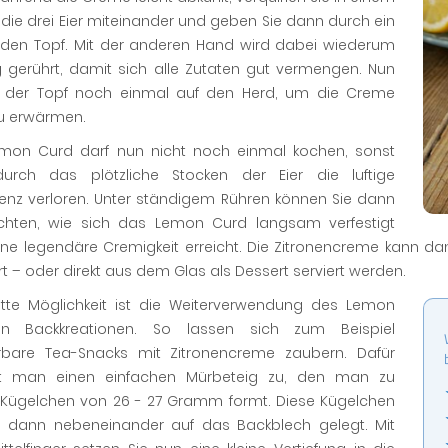
die drei Eier miteinander und geben Sie dann durch ein
n den Topf. Mit der anderen Hand wird dabei wiederum
g gerührt, damit sich alle Zutaten gut vermengen. Nun
der Topf noch einmal auf den Herd, um die Creme
zu erwärmen.
mon Curd darf nun nicht noch einmal kochen, sonst
urch das plötzliche Stocken der Eier die luftige
tenz verloren. Unter ständigem Rühren können Sie dann
hten, wie sich das Lemon Curd langsam verfestigt
ine legendäre Cremigkeit erreicht. Die Zitronencreme kann da
t – oder direkt aus dem Glas als Dessert serviert werden.
ritte Möglichkeit ist die Weiterverwendung des Lemon
n Backkreationen. So lassen sich zum Beispiel
bare Tea-Snacks mit Zitronencreme zaubern. Dafür
et man einen einfachen Mürbeteig zu, den man zu
n Kügelchen von 26 - 27 Gramm formt. Diese Kügelchen
 dann nebeneinander auf das Backblech gelegt. Mit