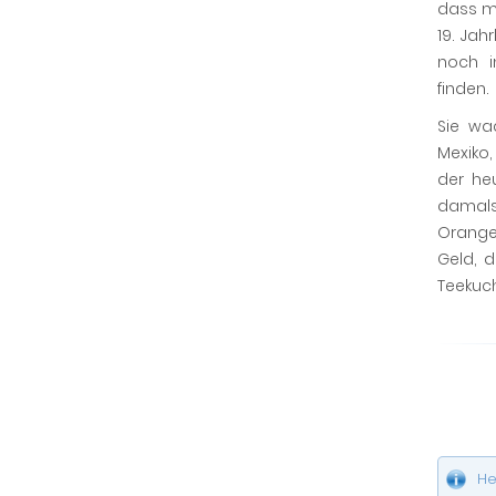
dass m
19. Jah
noch i
finden.
Sie wa
Mexiko
der heu
damals
Orange
Geld, 
Teekuc
He