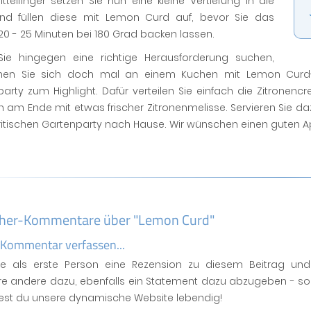
telfinger setzen Sie nun eine kleine Vertiefung in die
und füllen diese mit Lemon Curd auf, bevor Sie das
0 - 25 Minuten bei 180 Grad backen lassen.
ie hingegen eine richtige Herausforderung suchen,
hen Sie sich doch mal an einem Kuchen mit Lemon Curd-Fü
arty zum Highlight. Dafür verteilen Sie einfach die Zitronen
n am Ende mit etwas frischer Zitronenmelisse. Servieren Sie d
ritischen Gartenparty nach Hause. Wir wünschen einen guten Ap
her-Kommentare über "Lemon Curd"
 Kommentar verfassen...
se als erste Person eine Rezension zu diesem Beitrag und
ere andere dazu, ebenfalls ein Statement dazu abzugeben - so
test du unsere dynamische Website lebendig!