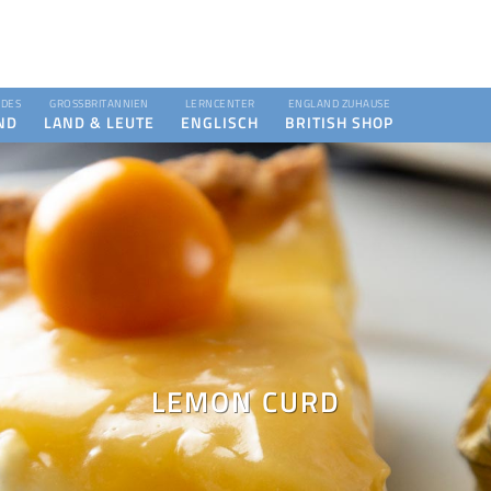
DES
GROSSBRITANNIEN
LERNCENTER
ENGLAND ZUHAUSE
ND
LAND & LEUTE
ENGLISCH
BRITISH SHOP
LEMON CURD