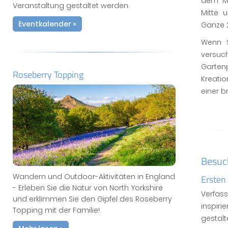
dem Mit
Veranstaltung gestaltet werden.
Mitte 
Eventkalender »
Ganze 2
Wenn S
versuc
Gartenp
Roseberry Topping
Kreatio
einer b
Besuc
Wandern und Outdoor-Aktivitäten in England
Ersten
- Erleben Sie die Natur von North Yorkshire
Verfas
und erklimmen Sie den Gipfel des Roseberry
inspiri
Topping mit der Familie!
gestal