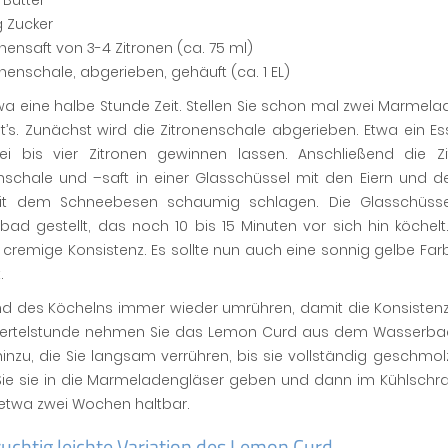
 Butter
g Zucker
onensaft von 3-4 Zitronen (ca. 75 ml)
onenschale, abgerieben, gehäuft (ca. 1 EL)
a eine halbe Stunde Zeit. Stellen Sie schon mal zwei Marmela
t’s. Zunächst wird die Zitronenschale abgerieben. Etwa ein Esslö
ei bis vier Zitronen gewinnen lassen. Anschließend die Z
enschale und –saft in einer Glasschüssel mit den Eiern und 
t dem Schneebesen schaumig schlagen. Die Glasschüsse
bad gestellt, das noch 10 bis 15 Minuten vor sich hin köc
h cremige Konsistenz. Es sollte nun auch eine sonnig gelbe F
.
d des Köchelns immer wieder umrühren, damit die Konsistenz 
Viertelstunde nehmen Sie das Lemon Curd aus dem Wasserba
hinzu, die Sie langsam verrühren, bis sie vollständig geschm
Sie sie in die Marmeladengläser geben und dann im Kühlschra
 etwa zwei Wochen haltbar.
ruchtig leichte Variation des Lemon Curd