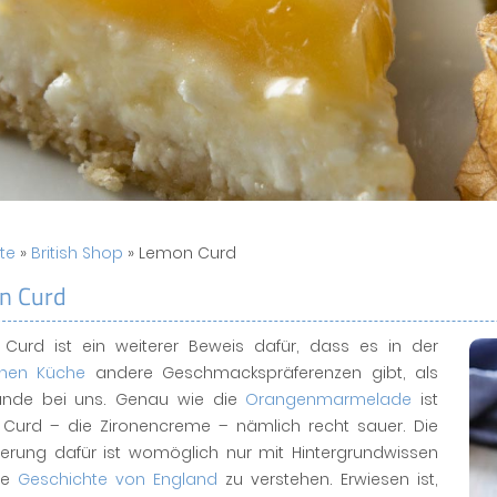
ite
»
British Shop
» Lemon Curd
n Curd
Curd ist ein weiterer Beweis dafür, dass es in der
chen Küche
andere Geschmackspräferenzen gibt, als
lande bei uns. Genau wie die
Orangenmarmelade
ist
Curd – die Zironencreme – nämlich recht sauer. Die
terung dafür ist womöglich nur mit Hintergrundwissen
ie
Geschichte von England
zu verstehen. Erwiesen ist,