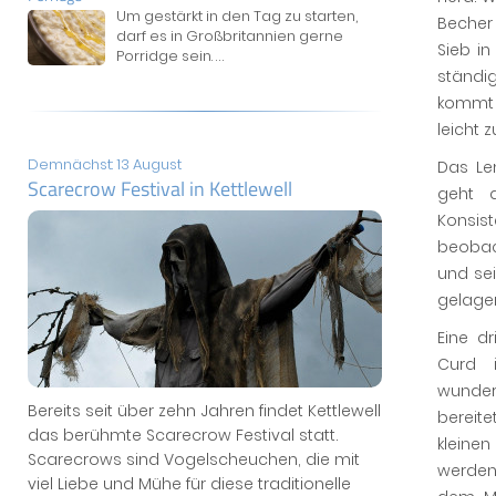
Um gestärkt in den Tag zu starten,
Becher 
darf es in Großbritannien gerne
Sieb i
Porridge sein.
...
ständi
kommt 
leicht 
Demnächst: 13 August
Das Le
Scarecrow Festival in Kettlewell
geht d
Konsis
beobac
und se
gelager
Eine d
Curd i
wunder
Bereits seit über zehn Jahren findet Kettlewell
bereit
das berühmte Scarecrow Festival statt.
kleine
Scarecrows sind Vogelscheuchen, die mit
werden
viel Liebe und Mühe für diese traditionelle