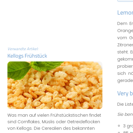
Lemon 
Dem En
Orangen
vom Ge
Zitron
Verwandte Artikel:
steht.
Kellogs Frühstück
gekomm
probier
sich n
gerade
Very b
Die Li
Sie ben
Was man auf vielen Frühstückstischen findet
sind Cornflakes, Müslis oder Getreideflocken
3 gr
von Kellogs. Die Cerealien des bekannten