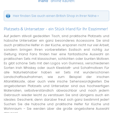
Irland
" online kaufen:
Heir finden Sie auch einen British Shop in Ihrer Nähe »
Platzsets & Untersetzer - ein Stück Irland für Ihr Esszimmer!
Auf jedem stilvoll gedeckten Tisch, sind praktische Platzsets und
hübsche Untersetzer ein ganz besonderes Accessoire. Sie sind
auch praktische Helfer in der Küche, ersparen nicht nur viel Arbeit,
sondern bringen Ihren vorbereiteten Esstisch erst richtig zur
Geltung. Irland Fans finden hier eine fantastische Auswahl an
praktischen Sets mit klassischen, schlichten oder bunten Motiven.
Es gibt schöne Sets mit den Logos von Guinness, verschiedenen
Sorten Irish Whiskey oder auch Kleeblatt- und Schafmotiven. Für
alle Naturliebhaber haben wir Sets mit wunderschönen
Landschaftsaufnahmen, wie zum Beispiel der irischen
Atlanktikküste, aber auch viele irische Sehenswürdigkeiten. Die
angebotenen Platzsets und Untersetzer sind aus hochwertigen
Materialien, selbstverständlich abwaschbar und nach jedem
Gebrauch wieder leicht zu verstauen. Sie sind übrigens auch ein
ideales Geschenk, denn darüber freut sich ganz bestimmt jeder!
Suchen Sie die hübsche und praktische Helfer für Küche und
Wohnraum – Sie werden über die große angebotene Auswahl