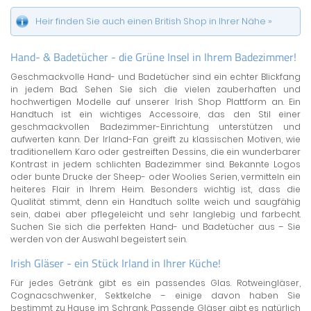
Heir finden Sie auch einen British Shop in Ihrer Nähe »
Hand- & Badetücher - die Grüne Insel in Ihrem Badezimmer!
Geschmackvolle Hand- und Badetücher sind ein echter Blickfang
in jedem Bad. Sehen Sie sich die vielen zauberhaften und
hochwertigen Modelle auf unserer Irish Shop Plattform an. Ein
Handtuch ist ein wichtiges Accessoire, das den Stil einer
geschmackvollen Badezimmer-Einrichtung unterstützen und
aufwerten kann. Der Irland-Fan greift zu klassischen Motiven, wie
traditionellem Karo oder gestreiften Dessins, die ein wunderbarer
Kontrast in jedem schlichten Badezimmer sind. Bekannte Logos
oder bunte Drucke der Sheep- oder Woolies Serien, vermitteln ein
heiteres Flair in Ihrem Heim. Besonders wichtig ist, dass die
Qualität stimmt, denn ein Handtuch sollte weich und saugfähig
sein, dabei aber pflegeleicht und sehr langlebig und farbecht.
Suchen Sie sich die perfekten Hand- und Badetücher aus – Sie
werden von der Auswahl begeistert sein.
Irish Gläser - ein Stück Irland in Ihrer Küche!
Für jedes Getränk gibt es ein passendes Glas. Rotweingläser,
Cognacschwenker, Sektkelche – einige davon haben Sie
bestimmt zu Hause im Schrank. Passende Gläser gibt es natürlich