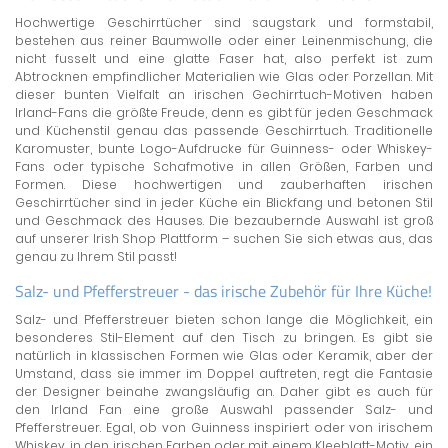
Hochwertige Geschirrtücher sind saugstark und formstabil,
bestehen aus reiner Baumwolle oder einer Leinenmischung, die
nicht fusselt und eine glatte Faser hat, also perfekt ist zum
Abtrocknen empfindlicher Materialien wie Glas oder Porzellan. Mit
dieser bunten Vielfalt an irischen Gechirrtuch-Motiven haben
Irland-Fans die größte Freude, denn es gibt für jeden Geschmack
und Küchenstil genau das passende Geschirrtuch. Traditionelle
Karomuster, bunte Logo-Aufdrucke für Guinness- oder Whiskey-
Fans oder typische Schafmotive in allen Größen, Farben und
Formen. Diese hochwertigen und zauberhaften irischen
Geschirrtücher sind in jeder Küche ein Blickfang und betonen Stil
und Geschmack des Hauses. Die bezaubernde Auswahl ist groß
auf unserer Irish Shop Plattform – suchen Sie sich etwas aus, das
genau zu Ihrem Stil passt!
Salz- und Pfefferstreuer - das irische Zubehör für Ihre Küche!
Salz- und Pfefferstreuer bieten schon lange die Möglichkeit, ein
besonderes Stil-Element auf den Tisch zu bringen. Es gibt sie
natürlich in klassischen Formen wie Glas oder Keramik, aber der
Umstand, dass sie immer im Doppel auftreten, regt die Fantasie
der Designer beinahe zwangsläufig an. Daher gibt es auch für
den Irland Fan eine große Auswahl passender Salz- und
Pfefferstreuer. Egal, ob von Guinness inspiriert oder von irischem
Whiskey, in den irischen Farben oder mit einem Kleeblatt-Motiv, ein