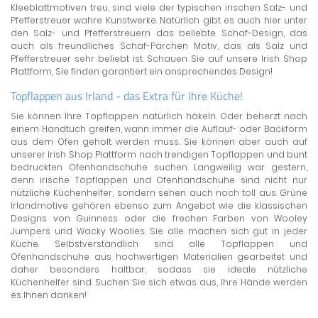
Kleeblattmotiven treu, sind viele der typischen irischen Salz- und
Pfefferstreuer wahre Kunstwerke. Natürlich gibt es auch hier unter
den Salz- und Pfefferstreuern das beliebte Schaf-Design, das
auch als freundliches Schaf-Pärchen Motiv, das als Salz und
Pfefferstreuer sehr beliebt ist. Schauen Sie auf unsere Irish Shop
Plattform, Sie finden garantiert ein ansprechendes Design!
Topflappen aus Irland - das Extra für Ihre Küche!
Sie können Ihre Topflappen natürlich häkeln. Oder beherzt nach
einem Handtuch greifen, wann immer die Auflauf- oder Backform
aus dem Ofen geholt werden muss. Sie können aber auch auf
unserer Irish Shop Plattform nach trendigen Topflappen und bunt
bedruckten Ofenhandschuhe suchen. Langweilig war gestern,
denn irische Topflappen und Ofenhandschuhe sind nicht nur
nützliche Küchenhelfer, sondern sehen auch noch toll aus. Grüne
Irlandmotive gehören ebenso zum Angebot wie die klassischen
Designs von Guinness oder die frechen Farben von Wooley
Jumpers und Wacky Woolies. Sie alle machen sich gut in jeder
Küche. Selbstverständlich sind alle Topflappen und
Ofenhandschuhe aus hochwertigen Materialien gearbeitet und
daher besonders haltbar, sodass sie ideale nützliche
Küchenhelfer sind. Suchen Sie sich etwas aus, Ihre Hände werden
es Ihnen danken!