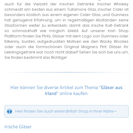
auch für die Vielzahl der irischen Getränke. Irischer Whiskey
schmeckt am besten aus einem Tullamore Glas, irischer Cider ist
besonders köstlich aus einem eigenen Cider-Glas, und Guinness
hat genügend Erfahrung, um in regelmäßigen Abständen seine
Glasformen weiter zu entwickeln, damit das irische Kult-Getränk
so schmackhaft wie möglich bleibt. Auf unserer Irish Shop
Plattform finden Sie Pints, Gläser mit dem Logo von Guinness oder
Kilkenny, bunten, aufgedruckten Motiven wie den Wacky Woolies
oder auch die formschönen Original Magners Pint Gläser. Ihr
Lieblingsgetränk war noch nicht dabei? Sehen Sie sich bei uns um,
Sie finden bestimmt das Richtige!
Hier können Sie diverse Artikel zum Thema "
Gläser aus
Irland
" online kaufen:
Heir finden Sie auch einen British Shop in Ihrer Nähe »
Irische Gläser