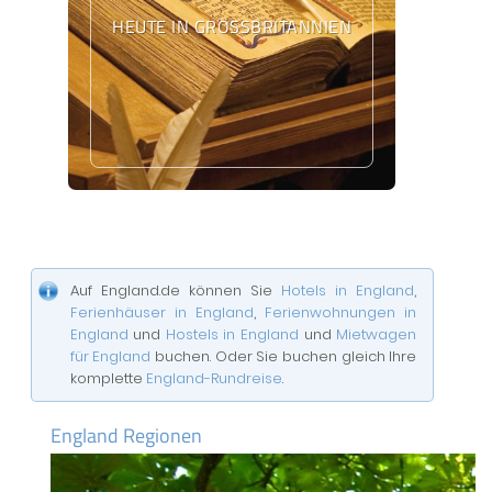
HEUTE IN GROSSBRITANNIEN
Auf England.de können Sie
Hotels in England
,
Ferienhäuser in England
,
Ferienwohnungen in
England
und
Hostels in England
und
Mietwagen
für England
buchen. Oder Sie buchen gleich Ihre
komplette
England-Rundreise
.
England Regionen