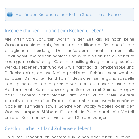
Heir finden Sie auch einen British Shop in Ihrer Nähe »
Irische Schürzen - Irland beim Kochen erleben!
Alle Arten von Schürzen waren in der Zeit, als es noch keine
Waschmaschinen gab, fester und traditioneller Bestandteil der
alltäglichen Kleidung. Da außerdem nicht immer alle
Kleidungsstücke maschinenfest sind, wird die Schürze auch heute
noch gerne als wichtige Küchenutensilie getragen und geschätzt.
Wer aus eigener Erfahrung weiß, wie hartnäckig Tomatensoße und
Ei-Flecken sind, der weiß eine praktische Schürze sehr wohl zu
schätzen. Der echte Irland-Fan findet sicher seine ganz spezielle
Lieblingsschürze in dem großen Sortiment auf unserer Irish Shop
Plattform. Echte Kenner bevorzugen Schürzen mit Guinness-Logo-
oder irischem Schokoladen-Print. Aber auch viele weitere
attraktive Lebensmittel-Drucke sind unter den wunderschönen
Modellen zu finden, sowie Schafe von Wacky Woolies oder den
Wooley Jumpers. Stöbern Sie doch in Ruhe durch die Vielfalt
unseres Sortiments - die Vielfalt wird Sie überzeugen!
Geschirrtücher - Irland Zuhause erleben!
Ein gutes Geschirrtuch besteht aus Leinen oder einer Baumwoll-