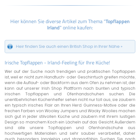
Hier können Sie diverse Artikel zum Thema "
Topflappen
Irland
" online kaufen:
Heir finden Sie auch einen British Shop in Ihrer Nähe »
Irische Topflappen - Irland-Feeling für Ihre Küche!
Wer auf der Suche nach trendigen und praktischen Topflappen
ist, weil er nicht zum Handtuch- oder Geschirrtuch greifen möchte,
wenn die Auflauf- oder Backform aus dem Ofen zu nehmen ist, der
kann auf unserer Irish Shop Plattform nach bunten und typisch
irischen Topflappen und Ofenhandschuhen suchen. Die
unentbehrlichen Küchenhelfer sehen nicht nur toll aus, sie zaubern
ein typisch irisches Flair an Ihren Herd. Guinness-Motive oder die
frechen Farben von Wooley Jumpers und Wacky Woolies machen
sich gut in jeder stilvollen Küche und zaubern mit ihrem lustigen
Design so manchem Koch ein Lächeln auf das Gesicht. Außerdem
sind alle unsere Topflappen und Ofenhandschuhe aus
hochwertigen Materialien und sehr sauber verarbeitet, daher
auch besonders langlebig und strapazfähig. Suchen Sie nach