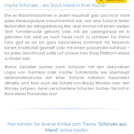
Irische Schürzen - ein Stück Irland in Ihrer Küche!
LAND & LEUTE
Ehe es Waschmaschinen in jedem Haushalt gab und noch nicht
LERNCENTER
jedes Kleidungsstück maschinenfest war, war eine Schürze fester
ENGLISCH
Bestandteil der Alltagskleidung. Wer aber einmal mit einem weißen
Shirt Tomatensoße gekocht oder mit der Lieblingshose ein Ei
ENGLAND ZUHAUSE
gebraten hat, weiß sie auch heute noch zu schätzen. Für Irland
BRITISH SHOP
Fans gibt es da ein ganz besonderes Sortiment. Ob klassisch
kariert, traditionell gestreift oder mit einem passenden Aufdruck –
für jeden Geschmack sollte auf unserer Irish Shop Plattform etwas
zu finden sein.
Wahre Genießer suchen nach Schürzen mit den dekorativen
Logos von Guinness oder irischer Schokolade, wie überhaupt
Lebensmitteldrucke auf einer Schürze natürlich besonders
attraktiv sind. Aber auch die Schafe von Wacky Woolies oder den
Wooley Jumpers zieren verschiedene Schürzen. Suchen Sie sich in
Ruhe etwas Passendes aus!
Hier können Sie diverse Artikel zum Thema "
Schürzen aus
Irland
" online kaufen: