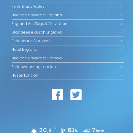
Ferienhaus Wales
Bed and Breakfast England
England Ausflüge & Aktivitäten
Städtereise durch England
Ferienhaus Cornwall
Hotel England
Bed and Breakfast Cornwall
Ferienwohnung London
Hostel London
20,
°C
63
7
8
%
kmh