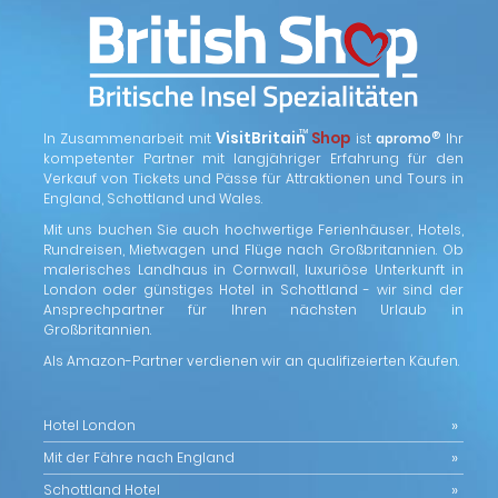
™
VisitBritain
Shop
®
In Zusammenarbeit mit
ist
apromo
Ihr
kompetenter Partner mit langjähriger Erfahrung für den
Verkauf von Tickets und Pässe für Attraktionen und Tours in
England, Schottland und Wales.
Mit uns buchen Sie auch hochwertige Ferienhäuser, Hotels,
Rundreisen, Mietwagen und Flüge nach Großbritannien. Ob
malerisches Landhaus in Cornwall, luxuriöse Unterkunft in
London oder günstiges Hotel in Schottland - wir sind der
Ansprechpartner für Ihren nächsten Urlaub in
Großbritannien.
Als Amazon-Partner verdienen wir an qualifizeierten Käufen.
Hotel London
Mit der Fähre nach England
Schottland Hotel