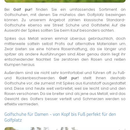
Bei
Golf pur!
finden Sie ein umfassendes Sortiment an
Golfschuhen, mit denen Sie mühelos den Golfplatz bezwingen
können. Zu unserem Angebot zählen klassische Standard-
Golfschuhe ebenso wie Street Schuhe und Golfstiefel. Auf die
Auswahl der Spikes sollten Sie beim Kauf besonders achten.
Spikes aus Metall waren einmal überaus gebräuchlich, doch
mittlerweile satteln selbst Profis auf alternative Materialien um.
Zwar bieten sie eine höhere Rasenhaftung, da sie länger und
spitzer als andere Ausführungen sind. Aber genau darin liegt ihr
entscheidender Nachteil: Sie zerstören den Rasen und reißen
Klumpen heraus.
Außerdem sind sie nicht sehr komfortabel und führen oft zu Fuß-
und Rückenbeschwerden.
Golf pur!
stellt Ihnen deshalb
Golfschuhe vor, die zumeist mit Spikes aus Kunststoff ausgestattet
sind. Diese sind heute weit verbreitet, weil sie leicht sind und den
Rasen verschonen. Da sie breiter sind als jene aus Metall, wird das
Gewicht des Golfers besser verteilt und Schmerzen werden so
effektiv vermieden.
Golfschuhe für Damen - von Kopf bis Fuß perfekt für den
Golfplatz