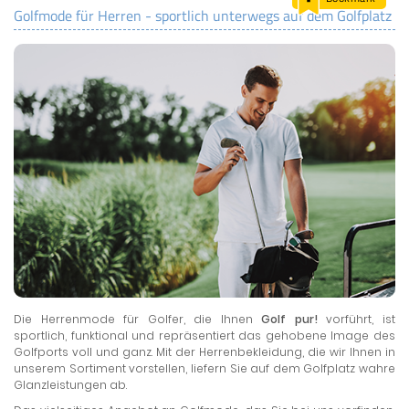
Golfmode für Herren - sportlich unterwegs auf dem Golfplatz
LAND & LEUTE
LERNCENTER
ENGLISCH
ENGLAND ZUHAUSE
BRITISH SHOP
Die Herrenmode für Golfer, die Ihnen
Golf pur!
vorführt, ist
sportlich, funktional und repräsentiert das gehobene Image des
Golfports voll und ganz. Mit der Herrenbekleidung, die wir Ihnen in
unserem Sortiment vorstellen, liefern Sie auf dem Golfplatz wahre
Glanzleistungen ab.