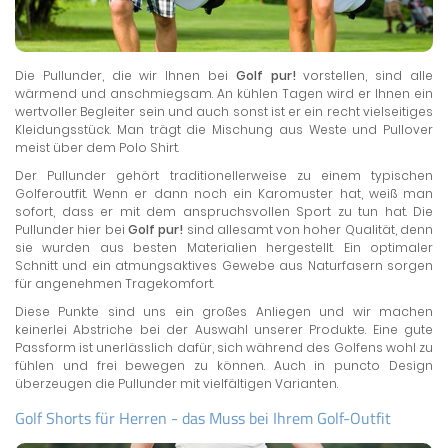
Die Pullunder, die wir Ihnen bei
Golf pur!
vorstellen, sind alle
wärmend und anschmiegsam. An kühlen Tagen wird er Ihnen ein
wertvoller Begleiter sein und auch sonst ist er ein recht vielseitiges
Kleidungsstück. Man trägt die Mischung aus Weste und Pullover
meist über dem Polo Shirt.
Der Pullunder gehört traditionellerweise zu einem typischen
Golferoutfit. Wenn er dann noch ein Karomuster hat, weiß man
sofort, dass er mit dem anspruchsvollen Sport zu tun hat. Die
Pullunder hier bei
Golf pur!
sind allesamt von hoher Qualität, denn
sie wurden aus besten Materialien hergestellt. Ein optimaler
Schnitt und ein atmungsaktives Gewebe aus Naturfasern sorgen
für angenehmen Tragekomfort.
Diese Punkte sind uns ein großes Anliegen und wir machen
keinerlei Abstriche bei der Auswahl unserer Produkte. Eine gute
Passform ist unerlässlich dafür, sich während des Golfens wohl zu
fühlen und frei bewegen zu können. Auch in puncto Design
überzeugen die Pullunder mit vielfältigen Varianten.
Golf Shorts für Herren - das Muss bei Ihrem Golf-Outfit