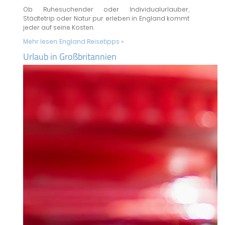
Ob Ruhesuchender oder Individualurlauber,
Städtetrip oder Natur pur erleben in England kommt
jeder auf seine Kosten.
Mehr lesen:
England Reisetipps »
Urlaub in Großbritannien