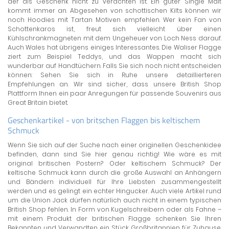
der als Geschenk nicht zu verachten ist. Ein guter Single Malt
kommt immer an. Abgesehen von schottischen Kilts können wir
noch Hoodies mit Tartan Motiven empfehlen. Wer kein Fan von
Schottenkaros ist, freut sich vielleicht über einen
Kühlschrankmagneten mit dem Ungeheuer von Loch Ness darauf.
Auch Wales hat übrigens einiges Interessantes. Die Waliser Flagge
ziert zum Beispiel Teddys, und das Wappen macht sich
wunderbar auf Handtüchern. Falls Sie sich noch nicht entscheiden
können: Sehen Sie sich in Ruhe unsere detaillierteren
Empfehlungen an. Wir sind sicher, dass unsere British Shop
Plattform Ihnen ein paar Anregungen für passende Souvenirs aus
Great Britain bietet.
Geschenkartikel - von britschen Flaggen bis keltischem
Schmuck
Wenn Sie sich auf der Suche nach einer originellen Geschenkidee
befinden, dann sind Sie hier genau richtig! Wie wäre es mit
original britischen Postern? Oder keltischem Schmuck? Der
keltische Schmuck kann durch die große Auswahl an Anhängern
und Bändern individuell für Ihre Liebsten zusammengestellt
werden und es gelingt ein echter Hingucker. Auch viele Artikel rund
um die Union Jack dürfen natürlich auch nicht in einem typischen
British Shop fehlen. In Form von Kugelschreibern oder als Fahne –
mit einem Produkt der britischen Flagge schenken Sie Ihren
Bekannten und Verwandten ein Stück Großbritannien für Zuhause.