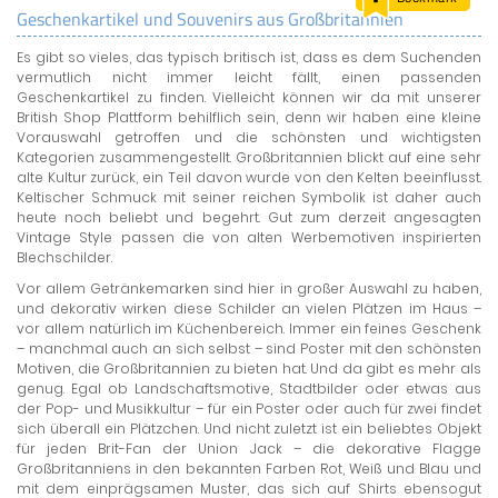
Geschenkartikel und Souvenirs aus Großbritannien
LAND & LEUTE
Es gibt so vieles, das typisch britisch ist, dass es dem Suchenden
LERNCENTER
vermutlich nicht immer leicht fällt, einen passenden
ENGLISCH
Geschenkartikel zu finden. Vielleicht können wir da mit unserer
British Shop Plattform behilflich sein, denn wir haben eine kleine
ENGLAND ZUHAUSE
Vorauswahl getroffen und die schönsten und wichtigsten
BRITISH SHOP
Kategorien zusammengestellt. Großbritannien blickt auf eine sehr
alte Kultur zurück, ein Teil davon wurde von den Kelten beeinflusst.
Keltischer Schmuck mit seiner reichen Symbolik ist daher auch
heute noch beliebt und begehrt. Gut zum derzeit angesagten
Vintage Style passen die von alten Werbemotiven inspirierten
Blechschilder.
Vor allem Getränkemarken sind hier in großer Auswahl zu haben,
und dekorativ wirken diese Schilder an vielen Plätzen im Haus –
vor allem natürlich im Küchenbereich. Immer ein feines Geschenk
– manchmal auch an sich selbst – sind Poster mit den schönsten
Motiven, die Großbritannien zu bieten hat. Und da gibt es mehr als
genug. Egal ob Landschaftsmotive, Stadtbilder oder etwas aus
der Pop- und Musikkultur – für ein Poster oder auch für zwei findet
sich überall ein Plätzchen. Und nicht zuletzt ist ein beliebtes Objekt
für jeden Brit-Fan der Union Jack – die dekorative Flagge
Großbritanniens in den bekannten Farben Rot, Weiß und Blau und
mit dem einprägsamen Muster, das sich auf Shirts ebensogut