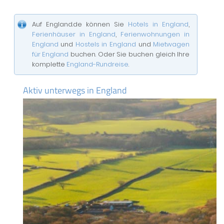
Auf England.de können Sie
Hotels in England
,
Ferienhäuser in England
,
Ferienwohnungen in
England
und
Hostels in England
und
Mietwagen
für England
buchen. Oder Sie buchen gleich Ihre
komplette
England-Rundreise
.
Aktiv unterwegs in England