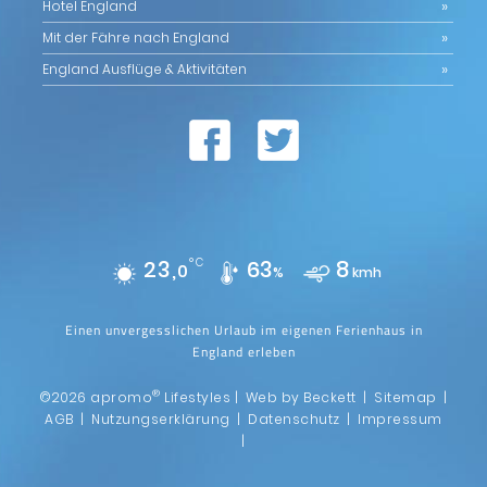
Hotel England
Mit der Fähre nach England
England Ausflüge & Aktivitäten
23,
°C
63
8
0
%
kmh
Einen unvergesslichen Urlaub im eigenen Ferienhaus in
England erleben
®
©2026 apromo
Lifestyles |
Web by Beckett
|
Sitemap
|
AGB
|
Nutzungserklärung
|
Datenschutz
|
Impressum
|