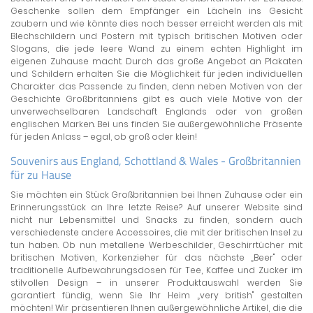
Geschenke sollen dem Empfänger ein Lächeln ins Gesicht
zaubern und wie könnte dies noch besser erreicht werden als mit
Blechschildern und Postern mit typisch britischen Motiven oder
Slogans, die jede leere Wand zu einem echten Highlight im
eigenen Zuhause macht. Durch das große Angebot an Plakaten
und Schildern erhalten Sie die Möglichkeit für jeden individuellen
Charakter das Passende zu finden, denn neben Motiven von der
Geschichte Großbritanniens gibt es auch viele Motive von der
unverwechselbaren Landschaft Englands oder von großen
englischen Marken. Bei uns finden Sie außergewöhnliche Präsente
für jeden Anlass – egal, ob groß oder klein!
Souvenirs aus England, Schottland & Wales - Großbritannien
für zu Hause
Sie möchten ein Stück Großbritannien bei Ihnen Zuhause oder ein
Erinnerungsstück an Ihre letzte Reise? Auf unserer Website sind
nicht nur Lebensmittel und Snacks zu finden, sondern auch
verschiedenste andere Accessoires, die mit der britischen Insel zu
tun haben. Ob nun metallene Werbeschilder, Geschirrtücher mit
britischen Motiven, Korkenzieher für das nächste „Beer" oder
traditionelle Aufbewahrungsdosen für Tee, Kaffee und Zucker im
stilvollen Design – in unserer Produktauswahl werden Sie
garantiert fündig, wenn Sie Ihr Heim „very british" gestalten
möchten! Wir präsentieren Ihnen außergewöhnliche Artikel, die die