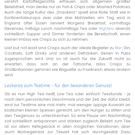
verehrt. Kartoffelgerichte erfreuen sich allgemein größter
Beliebtheit, man denke nur an Fish & Chips oder Mashed Potatoes.
Auch die lange Kultur des „Snackens“ spielt eine Rolle: Statt wie in
Kontinentaleuropa zwei oder drei Mahlzeiten am Tag, wird in
England öfter Essen serviert: Morgens Breakfast, vormittags
Elevenses, mittags Lunch, nachmittags Tea oder
Hightea
, abends
schließlich Supper und Dinner förderten die Bereitschaft, einen
kleinen Imbiss wie Crisps zu sich zu nehmen.
Last but not least sind Crisps auch der ideale Begleiter zu
Bier
, Gin,
Cocktails, Soft Drinks und anderen Getränken, denen in Pubs
zugesprochen wird. Und so ist auch für die Zukunft nicht zu
erwarten, dass sich an der Tatsache, dass Crisps zu
Großbritannien gehören wie Baguette zu Frankreich, etwas ändern
wird.
Leckeres zum Teatime - für den besonderen Genuss!
Ob es nun High Tea heißt, Low Tea oder einfach Teestunde - je
nach dem persönlichen Geschmack und der Zeit, die dafür bleibt,
wird zur Teatime eine mal mehr, mal weniger üppige Auswahl an
köstlichen kleinen Speisen gereicht, um den Hunger zu stillen und
den Teegenuss zu unterstreichen. So eine Pause am Nachmittag
soll schließlich entspannen und stärken zugleich. Beliebt zum Tee
ist vor allem Hefegebäck in allen möglichen Variationen, aber
auch Mürbegebäck zur Teezeit hat sich durchgesetzt. Dazu