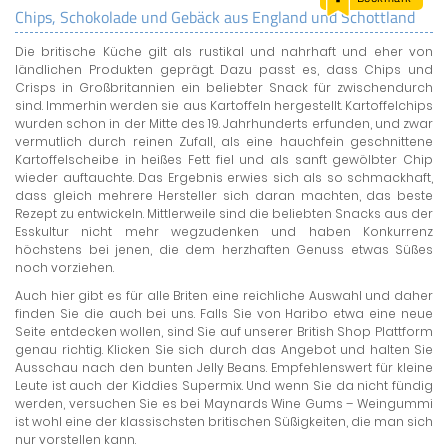
Chips, Schokolade und Gebäck aus England und Schottland
LAND & LEUTE
Die britische Küche gilt als rustikal und nahrhaft und eher von
LERNCENTER
ländlichen Produkten geprägt. Dazu passt es, dass Chips und
ENGLISCH
Crisps in Großbritannien ein beliebter Snack für zwischendurch
sind. Immerhin werden sie aus Kartoffeln hergestellt. Kartoffelchips
ENGLAND ZUHAUSE
wurden schon in der Mitte des 19. Jahrhunderts erfunden, und zwar
BRITISH SHOP
vermutlich durch reinen Zufall, als eine hauchfein geschnittene
Kartoffelscheibe in heißes Fett fiel und als sanft gewölbter Chip
wieder auftauchte. Das Ergebnis erwies sich als so schmackhaft,
dass gleich mehrere Hersteller sich daran machten, das beste
Rezept zu entwickeln. Mittlerweile sind die beliebten Snacks aus der
Esskultur nicht mehr wegzudenken und haben Konkurrenz
höchstens bei jenen, die dem herzhaften Genuss etwas Süßes
noch vorziehen.
Auch hier gibt es für alle Briten eine reichliche Auswahl und daher
finden Sie die auch bei uns. Falls Sie von Haribo etwa eine neue
Seite entdecken wollen, sind Sie auf unserer British Shop Plattform
genau richtig. Klicken Sie sich durch das Angebot und halten Sie
Ausschau nach den bunten Jelly Beans. Empfehlenswert für kleine
Leute ist auch der Kiddies Supermix. Und wenn Sie da nicht fündig
werden, versuchen Sie es bei Maynards Wine Gums – Weingummi
ist wohl eine der klassischsten britischen Süßigkeiten, die man sich
nur vorstellen kann.