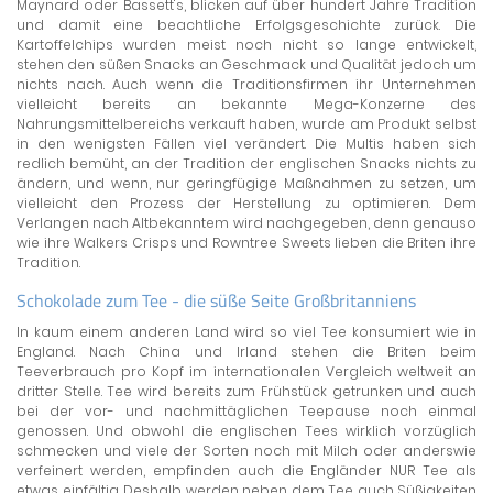
Maynard oder Bassett's, blicken auf über hundert Jahre Tradition
und damit eine beachtliche Erfolgsgeschichte zurück. Die
Kartoffelchips wurden meist noch nicht so lange entwickelt,
stehen den süßen Snacks an Geschmack und Qualität jedoch um
nichts nach. Auch wenn die Traditionsfirmen ihr Unternehmen
vielleicht bereits an bekannte Mega-Konzerne des
Nahrungsmittelbereichs verkauft haben, wurde am Produkt selbst
in den wenigsten Fällen viel verändert. Die Multis haben sich
redlich bemüht, an der Tradition der englischen Snacks nichts zu
ändern, und wenn, nur geringfügige Maßnahmen zu setzen, um
vielleicht den Prozess der Herstellung zu optimieren. Dem
Verlangen nach Altbekanntem wird nachgegeben, denn genauso
wie ihre Walkers Crisps und Rowntree Sweets lieben die Briten ihre
Tradition.
Schokolade zum Tee - die süße Seite Großbritanniens
In kaum einem anderen Land wird so viel Tee konsumiert wie in
England. Nach China und Irland stehen die Briten beim
Teeverbrauch pro Kopf im internationalen Vergleich weltweit an
dritter Stelle. Tee wird bereits zum Frühstück getrunken und auch
bei der vor- und nachmittäglichen Teepause noch einmal
genossen. Und obwohl die englischen Tees wirklich vorzüglich
schmecken und viele der Sorten noch mit Milch oder anderswie
verfeinert werden, empfinden auch die Engländer NUR Tee als
etwas einfältig. Deshalb werden neben dem Tee auch Süßigkeiten