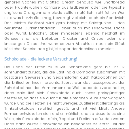
gehören Scones mit Clotted Cream genauso wie Shortbread
oder Früchtekuchen. Konfitüre aus Erdbeeren oder die typische
englische Orangenmarmelade sollten natürlich nicht fehlen. Wer
es etwas herzhafter mag, bevozugt vielleicht auch ein Sandwich.
Das leichte Weißbrot wird gern belegt mit Salatgurken – das
berühmte Gurkensandwich – aber auch mit Frischkäse, Lachs
oder Wurst. Einfacher, aber mindestens ebenso herzhaft im
Genuss sind die beliebten Cracker und Crisps oder die
knusprigen Chips. Und wenn es zum Abschluss noch ein Stück
köstlicher Schokolade gibt, ist sogar der Nachtisch komplett.
Schokolade - die leckere Versuchung!
Die Liebe der Briten zu süßer Schokolade geht bis ins 17.
Jahrhundert zurück, als die East India Company zusammen mit
kostbaren Gewürzen und Seidenstoffen auch Kakaobohnen auf
die britischen Inseln brachte. Zuerst war das Luxusprodukt der
Schokobohnen den Vornehmen und Wohlhabenden vorbehalten,
doch bald ließ sich Schokolade auch etwas preisgünstiger
herstellen, so dass sie auch für die einfachen Leute erschwinglich
wurde. Und die liebten sie nicht weniger. Zuallererst allerdings als
Trinkschokolade, reichlich gesüßt und mit viel Milch. Andere
Formen entwickelten sich erst allmählich, und so dauerte es eine
Weile, bis Schokoladentafeln, Riegel und Pralinen erfunden waren.
Doch dann wurde Schokolade ein besonders beliebter Teil der