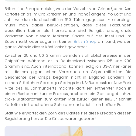
Briten sind Europameister, was den Verzehr von Crisps (so heißen
Kartoffelchips im Großbritannien und Irland) angeht. Pro Kopf und
Jahr werden durchschnittlich 150 Tüten gegessen - allerdings
muss man dabei berücksichtigen, dass diese Packungen
wesentlich kleiner als hierzulande sind. Es gibt unbegrenzte
Varianten von diesem leckeren Snack auf der Insel und im
Supermarkt, oder sogar im kleinen
British Shop
am Land, werden
ganze Wände dieser Köstlichkeit gewidmet.
Zwischen 25 und 50 Gramm befinden sich üblicherweise in den
Chipstüten, während es in Deutschland zwischen 125 und 200
Gramm sind. Auch international können lediglich US-Amerikaner
mit diesem gigantischen Verbrauch an Crips mithalten. Die
Geschichte der Crisps begann nicht in England, sondern im
kleinen Städtchen Saratoga Springs im US-Bundesstaat New York.
Mitte des 19. Jahrhunderts machte dort ein entnervter Koch in
einem Restaurant kurzen Prozess, nachdem ein Gast angeblich zu
dicke Bratkartoffeln zum dritten Mal zurück gehen ließ. Er schnitt
Kartoffeln in hauchdünne Scheiben und briet sie in heißem Fett.
Statt wie erwartet den Zorn des Gastes rief diese Kreation dessen
Begeisterung hervor. Die Crisps waren geboren!