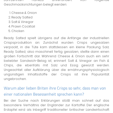
Geschmacksrichtungen belegt werden:
Cheese & Onion
Ready Salted
Salt & Vinegar
Prawn Cocktail
Chicken
Ready Salted spielt übrigens auf die Anfänge der industriellen
Crispsproduktion an: Zunächst wurden Crisps ungesalzen
verpackt, in die Tüte kam stattdessen ein kleine Packung Salz.
Ready Salted, also maschinell fertig gesalzen, stellte dann einen
großen Fortschritt dar. Während Cheese & Onion auch ein sehr
beliebter Sandwich-Belag ist, erinnert Salt & Vinegar an Fish &
Chips, die ebenfalls mit Salz und Essig gewürzt werden.
Ungeachtet aller Aufklärung über die ernährungsphysiologisch
ungünstigen Inhaltsstoffe der Crisps ist ihre Popularität
ungebrochen.
Warum aber lieben Briten ihre Crisps so sehr, dass man von
einer nationalen Besessenheit sprechen kann?
Bei der Suche nach Erklärungen stößt man schnell auf das
besondere Verhältnis der Engländer zur Kartoffel. Der englische
Erdapfel wird als Inbegriff traditioneller britischer Landwirtschaft