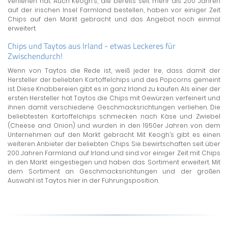
verliehen hat. Auch Keogh's, die bereits seit mehr als 200 Jahren
auf der irischen Insel Farmland bestellen, haben vor einiger Zeit
Chips auf den Markt gebracht und das Angebot noch einmal
erweitert.
Chips und Taytos aus Irland - etwas Leckeres für
Zwischendurch!
Wenn von Taytos die Rede ist, weiß jeder Ire, dass damit der
Hersteller der beliebten Kartoffelchips und des Popcorns gemeint
ist. Diese Knabbereien gibt es in ganz Irland zu kaufen. Als einer der
ersten Hersteller hat Taytos die Chips mit Gewürzen verfeinert und
ihnen damit verschiedene Geschmacksrichtungen verliehen. Die
beliebtesten Kartoffelchips schmecken nach Käse und Zwiebel
(Cheese and Onion) und wurden in den 1950er Jahren von dem
Unternehmen auf den Markt gebracht. Mit Keogh’s gibt es einen
weiteren Anbieter der beliebten Chips. Sie bewirtschaften seit über
200 Jahren Farmland auf Irland und sind vor einiger Zeit mit Chips
in den Markt eingestiegen und haben das Sortiment erweitert. Mit
dem Sortiment an Geschmacksrichtungen und der großen
Auswahl ist Taytos hier in der Führungsposition.