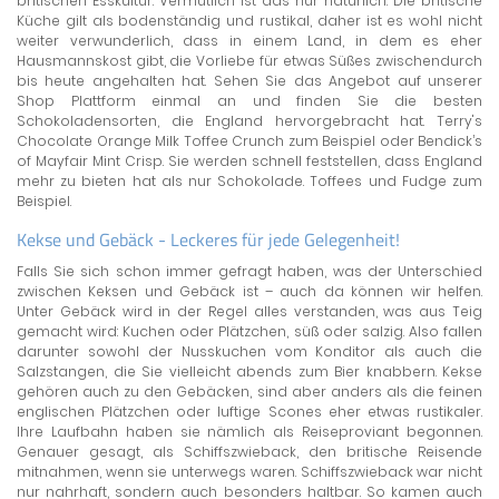
britischen Esskultur. Vermutlich ist das nur natürlich. Die britische
Küche gilt als bodenständig und rustikal, daher ist es wohl nicht
weiter verwunderlich, dass in einem Land, in dem es eher
Hausmannskost gibt, die Vorliebe für etwas Süßes zwischendurch
bis heute angehalten hat. Sehen Sie das Angebot auf unserer
Shop Plattform einmal an und finden Sie die besten
Schokoladensorten, die England hervorgebracht hat. Terry's
Chocolate Orange Milk Toffee Crunch zum Beispiel oder Bendick’s
of Mayfair Mint Crisp. Sie werden schnell feststellen, dass England
mehr zu bieten hat als nur Schokolade. Toffees und Fudge zum
Beispiel.
Kekse und Gebäck - Leckeres für jede Gelegenheit!
Falls Sie sich schon immer gefragt haben, was der Unterschied
zwischen Keksen und Gebäck ist – auch da können wir helfen.
Unter Gebäck wird in der Regel alles verstanden, was aus Teig
gemacht wird: Kuchen oder Plätzchen, süß oder salzig. Also fallen
darunter sowohl der Nusskuchen vom Konditor als auch die
Salzstangen, die Sie vielleicht abends zum Bier knabbern. Kekse
gehören auch zu den Gebäcken, sind aber anders als die feinen
englischen Plätzchen oder luftige Scones eher etwas rustikaler.
Ihre Laufbahn haben sie nämlich als Reiseproviant begonnen.
Genauer gesagt, als Schiffszwieback, den britische Reisende
mitnahmen, wenn sie unterwegs waren. Schiffszwieback war nicht
nur nahrhaft, sondern auch besonders haltbar. So kamen auch