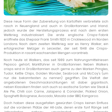
Diese neue Form der Zubereitung von Kartoffeln verbreitete sich
rasch in Neuengland und auch in Großbritannien und Irland;
jedoch wurde der Herstellungsprozess erst nach dem ersten
Weltkrieg industrialisiert. Die erste englische Crisps-Fabrik
eröffnete das Ehepaar Frank Smith 1920 in Cricklewood im Norden
Londons. Nach dem zweiten Weltkrieg war es Henry Walker, ein
erfolgreicher Metzger in Leicester, der seit 1948 die Crisps-
Produktion in rasant wachsenden Mengen vorantrieb.
Noch heute ist Walkers, das seit 1989 zum Nahrungsmittelriesen
Pepsico gehört, Marktführer in Großbritannien. Neben Walkers
crisps wird in Großbritannien auch gerne zu den Marken Pringles,
Tudor, Kettle Chips, Golden Wonder, Seabrook und McCoy's (um
nur die bekanntesten zu nennen) gegriffen. Die Vielfalt der
angebotenen Geschmacksrichtungen ist dabei gigantisch,
neben Klassikern finden sich auch so exotische Sorten wie Steak &
Ale Pie, Chilli con Carne, Jalapeno & Coriander, Pickled Onion,
Spaghetti Bolognese, Avocado, Masala oder BBQ Kangaroo.
Doch haben diese ausgefallen gewürzten Crisps keinen Einfluss
auf die vorderen Plätze der Hit-Liste, deren erste fünf Ränge seit
Jahrzehnten nahezu unverändert von folgende