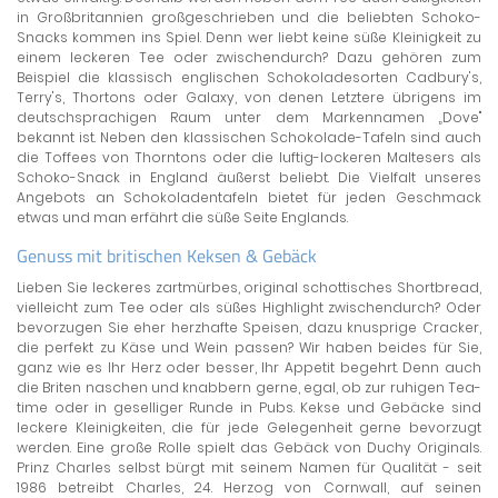
in Großbritannien großgeschrieben und die beliebten Schoko-
Snacks kommen ins Spiel. Denn wer liebt keine süße Kleinigkeit zu
einem leckeren Tee oder zwischendurch? Dazu gehören zum
Beispiel die klassisch englischen Schokoladesorten Cadbury's,
Terry's, Thortons oder Galaxy, von denen Letztere übrigens im
deutschsprachigen Raum unter dem Markennamen „Dove"
bekannt ist. Neben den klassischen Schokolade-Tafeln sind auch
die Toffees von Thorntons oder die luftig-lockeren Maltesers als
Schoko-Snack in England äußerst beliebt. Die Vielfalt unseres
Angebots an Schokoladentafeln bietet für jeden Geschmack
etwas und man erfährt die süße Seite Englands.
Genuss mit britischen Keksen & Gebäck
Lieben Sie leckeres zartmürbes, original schottisches Shortbread,
vielleicht zum Tee oder als süßes Highlight zwischendurch? Oder
bevorzugen Sie eher herzhafte Speisen, dazu knusprige Cracker,
die perfekt zu Käse und Wein passen? Wir haben beides für Sie,
ganz wie es Ihr Herz oder besser, Ihr Appetit begehrt. Denn auch
die Briten naschen und knabbern gerne, egal, ob zur ruhigen Tea-
time oder in geselliger Runde in Pubs. Kekse und Gebäcke sind
leckere Kleinigkeiten, die für jede Gelegenheit gerne bevorzugt
werden. Eine große Rolle spielt das Gebäck von Duchy Originals.
Prinz Charles selbst bürgt mit seinem Namen für Qualität - seit
1986 betreibt Charles, 24. Herzog von Cornwall, auf seinen