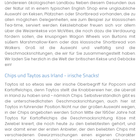
Ländereien ökologischen Landbau. Neben diesem Gesunden aus
der Natur ist in einem typischen English Shop eine unglaubliche
Auswahl an Keksen, Plätzchen oder Shortbread vorhanden, die zu
allen möglichen Gelegenheiten, wie zum Beispiel zur klassischen
Tea-time, serviert werden. Keksliebhaber freuen sich vor allem
über die Weizenkekse von McVities, die noch dazu die Verdauung
fördern sollen, die knusprigen Wagon Wheels von Burtons mit
süßem Marshmallow-Kern oder das klassische Shortbread von
Walkers. Groß ist die Auswahl und vielfältig sind die
Geschmacksrichtungen, die wir für Sie zusammengestellt haben.
Wir laden Sie herzlich in die Welt der britischen Kekse und Gebäcke
ein!
Chips und Taytos aus Irland - irische Snacks!
Taytos ist so etwas wie der irische Oberbegriff für Popcorn und
Kartoffelchips, denn Taytos stellt die Knabbereien her, die überall
in Irland zu haben sind – nämlich Chips. Selbstverständlich gibt es
die unterschiedlichsten Geschmacksrichtungen, auch hier ist
Taytos in führender Position. Nicht nur der großen Auswahl wegen,
in der Chips angeboten werden. Schon Mitte der 1950er Jahre hat
Taytos für Kartoffelchips die Geschmacksrichtung Käse mit
Zwiebel kreiert, die noch heute zu den beliebtesten gehört, und
war damit einer der ersten Anbieter, der den beliebten Chips mit
verschiedenen Gewürzmischungen einen eigenen Charakter