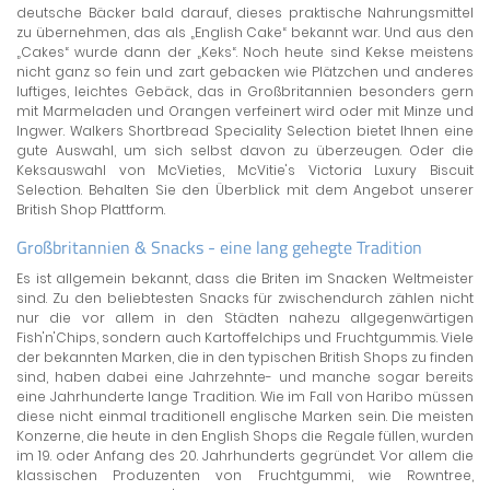
deutsche Bäcker bald darauf, dieses praktische Nahrungsmittel
zu übernehmen, das als „English Cake“ bekannt war. Und aus den
„Cakes“ wurde dann der „Keks“. Noch heute sind Kekse meistens
nicht ganz so fein und zart gebacken wie Plätzchen und anderes
luftiges, leichtes Gebäck, das in Großbritannien besonders gern
mit Marmeladen und Orangen verfeinert wird oder mit Minze und
Ingwer. Walkers Shortbread Speciality Selection bietet Ihnen eine
gute Auswahl, um sich selbst davon zu überzeugen. Oder die
Keksauswahl von McVieties, McVitie's Victoria Luxury Biscuit
Selection. Behalten Sie den Überblick mit dem Angebot unserer
British Shop Plattform.
Großbritannien & Snacks - eine lang gehegte Tradition
Es ist allgemein bekannt, dass die Briten im Snacken Weltmeister
sind. Zu den beliebtesten Snacks für zwischendurch zählen nicht
nur die vor allem in den Städten nahezu allgegenwärtigen
Fish'n'Chips, sondern auch Kartoffelchips und Fruchtgummis. Viele
der bekannten Marken, die in den typischen British Shops zu finden
sind, haben dabei eine Jahrzehnte- und manche sogar bereits
eine Jahrhunderte lange Tradition. Wie im Fall von Haribo müssen
diese nicht einmal traditionell englische Marken sein. Die meisten
Konzerne, die heute in den English Shops die Regale füllen, wurden
im 19. oder Anfang des 20. Jahrhunderts gegründet. Vor allem die
klassischen Produzenten von Fruchtgummi, wie Rowntree,