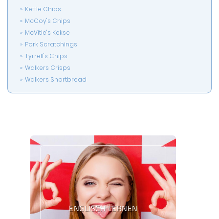
Kettle Chips
McCoy's Chips
McVitie's Kekse
Pork Scratchings
Tyrrell's Chips
Walkers Crisps
Walkers Shortbread
ENGLISCH LERNEN