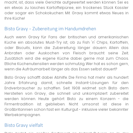
macht, ist, dass viele Gerichte aufgewertet werden können. Sei es
ein etwas zu lasches Kartoffelpüree, ein trockenes Stück Kassler
oder sogar ein Schokokuchen: Mit Gravy kommt etwas Neues in
Ihre Küche!
Bisto Gravy - Zubereitung im Handumdrehen
Auch wenn Gravy für Fans der britischen und amerikanischen
Küche ein absolutes Must-Try ist, ob zu Fish 'n' Chips, Kartoffeln,
oder Biscuits, kann die Zubereitung länger dauern. Allein das
Anbraten oder Auskochen von Fleisch braucht seine Zeit.
Zusätzlich wird die eigene Küche dabei gerne mal zum Chaos.
Etliche Küchenutensilien werden schmutzig. Wer hat es schon gern,
wenn die Aufräumarbeit länger als das Essen selbst dauert?
Bisto Gravy schafft dabei Abhilfe. Die Firma hat mehr als hundert
Jahre Erfahrung damit, schnelle Instant-Lösungen für den
Endverbraucher zu schaffen. Seit 1908 widmet sich Bisto dem
Herstellen von Gravy, die schnell und unkompliziert zubereitet
werden können. Heute gehört Bisto zu einem Konzern - die
Firmentradition ist geblieben. Nicht umsonst ist diese in
Großbritannien schon fast ein Kulturgut - inklusive vieler bekannter
Werbekampagnen.
Bisto Gravy vielfalt