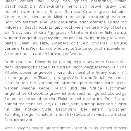
Dieser verleiht der Gravy den typisch herzhaften, vollen
Geschmack. Die Basisvariante nennt sich "brown gravy" und
besteht dazu noch z. B. aus Gemüse. Cream gravy ist eine
Variante, bei der noch Milch und Mehl hinzugefügt werden.
Dadurch entsteht eine, wie der Name sagt, cremige Gravy mit
milderem Geschmack. Es gibt noch viele weitere Möglichkeiten,
wie Gravy serviert wird: Egg gravy z. B. bekommt einen Eistich dazu,
während vegetable gravy eine endlose Auswahl an Möglichkeiten
bieten. Seien es Pilze, Zwiebeln oder ein anderes Gemüse:
Verfeinert mit Wein, kann die herzhafte Sauce so auch mit weiteren
Aromen und ein paar Vitaminen aufwarten.
Doch auch bei Desserts ist die eigentlich herzhafte Sauce aus
dem angelsächsischen Kulturkreis nicht wegzudenken. Für uns
Mitteleuropäer ungewohnt, wird das herzhafte Gravy auch mit
Keksen gegessen. "Biscuits and gravy" heißt das Gericht, welches z.
B. im Süden der Vereinigten Staaten gern serviert wird. Dabei
werden weiche Kekse, Fleisch und die Sauce zusammen
angerichtet. Chocolate gravy ist eine reichhaltige schokoladige
Sauce, die aber ohne den Fleischanteil auskommt. Das Rezept
enthält meistens ein Fett, z. B. Butter, Mehl, Kakaopulver und Zucker
für die nötige Süße. Besonders bei einem typischen
Sonntagmorgenfrühstück in den US-Südstaaten wird es z. B. über
Gebäck serviert.
Was Gravy zu einem interessanten Rezept für uns Mitteleuropäer