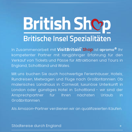
™
VisitBritain
Shop
®
In Zusammenarbeit mit
ist
apromo
Ihr
kompetenter Partner mit langjähriger Erfahrung für den
Verkauf von Tickets und Pässe für Attraktionen und Tours in
England, Schottland und Wales.
Mit uns buchen Sie auch hochwertige Ferienhäuser, Hotels,
Rundreisen, Mietwagen und Flüge nach Großbritannien. Ob
malerisches Landhaus in Cornwall, luxuriöse Unterkunft in
London oder günstiges Hotel in Schottland - wir sind der
Ansprechpartner für Ihren nächsten Urlaub in
Großbritannien.
Als Amazon-Partner verdienen wir an qualifizeierten Käufen.
Städtereise durch England