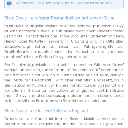
Heir finden Sie auch einen British Shop in Ihrer Nähe »
Bisto Gravy - ein fester Bestandteil der britischen Küche
Es ist aus der angelsächsischen Küche nicht wegzudenken: Gravy
ist eine herzhafte Sauce, die in vielen westlichen Ländern fester
Bestandteil der Landesküche ist. Sie wird unter anderem mit Reis,
Fleisch oder Kartoffeln serviert; ihr Ursprung wird ins Mittelalter
zurückverfolgt. Schon zu Zeiten der Wikingerangriffe auf
Großbritannien machten sich die Menschen ihre "mashed
potatoes" mit einer Portion Gravy schmackhaft.
Die Einsatzmöglichkeiten sind schier unendlich. Will man "Gravy"
wörtlich übersetzen, kommt man im Deutschen auf "Bratensauce".
Das trifft aber nicht wirklich zu. Denn Gravy basiert zwar, ähnlich
wie Fonds, auf Fleischsaft - wird aber weit öfter eingesetzt, als in
der deutschen Küche. Ein wirkliches Pondon zu der Spezialität, die
vor allem in Großbritannien verbreitet ist, gibt es nicht. Ein Grund
mehr, Gravy einmal selbst auszuprobieren und sich überraschen
zu lassen. Mit den Produkten von Bisto ist das ein Leichtes.
Bisto Gravy - die leckere Soße aus England
Grundzutat der Sauce ist immer Fleisch. Meistens wird dieses
angebraten oder abgekocht, um den Fleischsaft zu gewinnen.