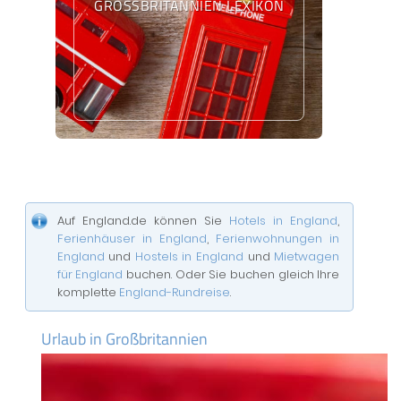
GROSSBRITANNIEN LEXIKON
Auf England.de können Sie
Hotels in England
,
Ferienhäuser in England
,
Ferienwohnungen in
England
und
Hostels in England
und
Mietwagen
für England
buchen. Oder Sie buchen gleich Ihre
komplette
England-Rundreise
.
Urlaub in Großbritannien