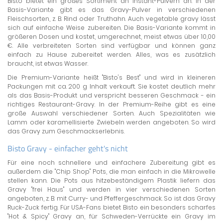
Bisto bietet ein großes Sortiment an Instant-Pulvern an. In der
Basis-Variante gibt es das Gravy-Pulver in verschiedenen
Fleischsorten, z. B. Rind oder Truthahn. Auch vegetable gravy lässt
sich auf einfache Weise zubereiten. Die Basis-Variante kommt in
größeren Dosen und kostet, umgerechnet, meist etwas über 10,00
€. Alle verbreiteten Sorten sind verfügbar und können ganz
einfach zu Hause zubereitet werden. Alles, was es zusätzlich
braucht, ist etwas Wasser.
Die Premium-Variante heißt "Bisto's Best" und wird in kleineren
Packungen mit ca. 200 g Inhalt verkauft. Sie kostet deutlich mehr
als das Basis-Produkt und verspricht besseren Geschmack - ein
richtiges Restaurant-Gravy. In der Premium-Reihe gibt es eine
große Auswahl verschiedener Sorten. Auch Spezialitäten wie
Lamm oder karamellisierte Zwiebeln werden angeboten. So wird
das Gravy zum Geschmackserlebnis.
Bisto Gravy - einfacher geht's nicht
Für eine noch schnellere und einfachere Zubereitung gibt es
außerdem die "Chip Shop" Pots, die man einfach in die Mikrowelle
stellen kann. Die Pots aus hitzebeständigem Plastik liefern das
Gravy "frei Haus" und werden in vier verschiedenen Sorten
angeboten, z. B. mit Curry- und Pfeffergeschmack. So ist das Gravy
Ruck-Zuck fertig. Für USA-Fans bietet Bisto ein besonders scharfes
"Hot & Spicy" Gravy an, für Schweden-Verrückte ein Gravy im